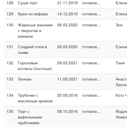
128
Суши-торт
21.11.2019
готовлю...
Елен
129
Крем из зефира
14.12.2019
готовлю...
Елен
130
Жареные манники
06.03.2020
готовлю...
Зоя
с творогом и
изюмом
131
Сладкий плов в
26.09.2020
готовлю...
Елен
тыкве
132
Гороховые
09.03.2021
готовлю...
Таня
котлеты (постные)
133
Лагман
11.09.2021
готовлю...
Анаст
Лапте
134
Трубочки с
20.09.2016
готовлю...
Котэ 
масляным кремом
135
Торт с
08.10.2016
готовлю...
Мадл
вафельными
Новал
трубочками