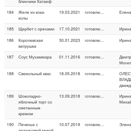
блинчики Катаеф
184
Желе из кока-
19.03.2021
готовлю...
Елен
колы
185
Щербет с орехами
17.10.2021
готовлю...
Ирин
186
Королевская
30.01.2023
готовлю...
Ирин
ватрушка
187
Соус Мухаммара
01.11.2016
готовлю...
Дмит
Могил
188
Свекольный квас
18.05.2018
готовлю...
ОЛЕС
ВЛАД
дваж
189
Шоколадно-
13.09.2018
готовлю...
Ирин
яблочный торт со
Миха
сметанным
кремом
190
Печенье с
10.07.2019
готовлю...
Элен
арахисовой мукой