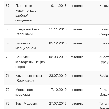
67
Пирожные
10.11.2018
готовлю...
Натал
Корзиночка с
варёной
сгущенкой
68
Шведский блин
11.11.2018
готовлю...
Натал
Pannukakku
Смир
69
Булочки с
05.12.2018
готовлю...
Елен
марципаном
70
Блинчики
02.03.2019
готовлю...
Анаст
картофельные (из
Турсу
пюре)
71
Каменные кексы
23.07.2019
готовлю...
Paula
(Rock cake)
72
Морковная
17.10.2019
готовлю...
Поли
коврижка
Макс
73
Торт Медовик
27.07.2016
готовлю...
Татья
Ковал