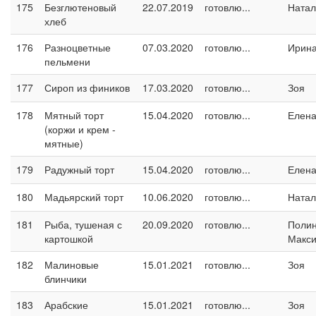
175
Безглютеновый
22.07.2019
готовлю...
Натал
хлеб
176
Разноцветные
07.03.2020
готовлю...
Ирина
пельмени
177
Сироп из фиников
17.03.2020
готовлю...
Зоя
178
Мятный торт
15.04.2020
готовлю...
Елен
(коржи и крем -
мятные)
179
Радужный торт
15.04.2020
готовлю...
Елен
180
Мадьярский торт
10.06.2020
готовлю...
Натал
181
Рыба, тушеная с
20.09.2020
готовлю...
Поли
картошкой
Макс
182
Малиновые
15.01.2021
готовлю...
Зоя
блинчики
183
Арабские
15.01.2021
готовлю...
Зоя