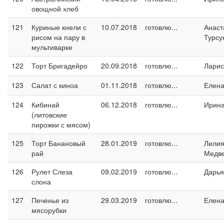
овощной хлеб
121
Куриные кнели с
10.07.2018
готовлю...
Анаст
рисом на пару в
Турсу
мультиварке
122
Торт Бригадейро
20.09.2018
готовлю...
Ларис
123
Салат с киноа
01.11.2018
готовлю...
Елен
124
Кибинай
06.12.2018
готовлю...
Ирин
(литовские
пирожки с мясом)
125
Торт Банановый
28.01.2019
готовлю...
Лили
рай
Медв
126
Рулет Слеза
09.02.2019
готовлю...
Дарья
слона
127
Печенье из
29.03.2019
готовлю...
Елен
мясорубки