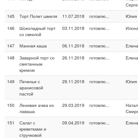
Серге
145
Торт Полет шмеля
11.07.2018
готовлю...
Юлия
146
Шоколадный торт
03.11.2018
готовлю...
Илон
со свеклой
147
Манная каша
06.11.2018
готовлю...
Елен
148
Заварной торт со
26.11.2018
готовлю...
Елен
сметанным
кремом
149
Печенье с
29.11.2018
готовлю...
Юлия
арахисовой
пастой
150
Ленивая ачма из
29.03.2019
готовлю...
Натал
лаваша
Смир
151
Салат с
09.04.2019
готовлю...
Елен
креветками и
стручковой