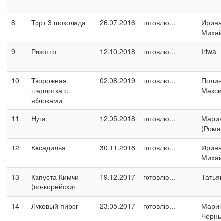
8
Торт 3 шоколада
26.07.2016
готовлю...
Ирин
Миха
9
Ризотто
12.10.2018
готовлю...
Iriwa
10
Творожная
02.08.2019
готовлю...
Поли
шарлотка с
Макс
яблоками
11
Нуга
12.05.2018
готовлю...
Марин
(Рома
12
Кесадилья
30.11.2016
готовлю...
Ирин
Миха
13
Капуста Кимчи
19.12.2017
готовлю...
Татья
(по-корейски)
14
Луковый пирог
23.05.2017
готовлю...
Мари
Черн