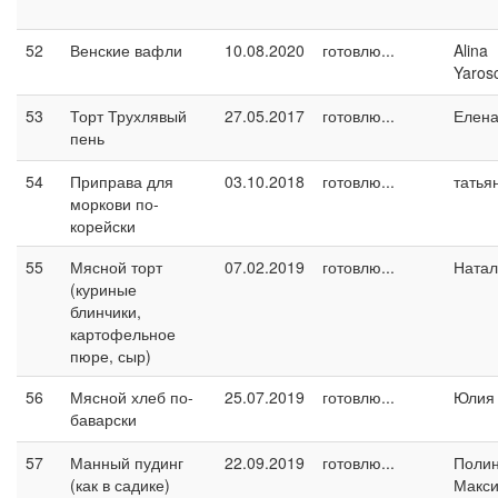
52
Венские вафли
10.08.2020
готовлю...
Alina
Yaros
53
Торт Трухлявый
27.05.2017
готовлю...
Елен
пень
54
Приправа для
03.10.2018
готовлю...
татья
моркови по-
корейски
55
Мясной торт
07.02.2019
готовлю...
Натал
(куриные
блинчики,
картофельное
пюре, сыр)
56
Мясной хлеб по-
25.07.2019
готовлю...
Юлия 
баварски
57
Манный пудинг
22.09.2019
готовлю...
Поли
(как в садике)
Макс