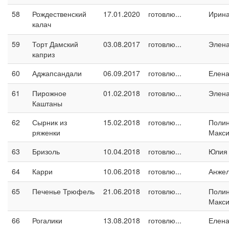
58
Рождественский
17.01.2020
готовлю...
Ирина
калач
59
Торт Дамский
03.08.2017
готовлю...
Элен
каприз
60
Аджапсандали
06.09.2017
готовлю...
Елен
61
Пирожное
01.02.2018
готовлю...
Элен
Каштаны
62
Сырник из
15.02.2018
готовлю...
Поли
ряженки
Макс
63
Бризоль
10.04.2018
готовлю...
Юлия
64
Карри
10.06.2018
готовлю...
Анжел
65
Печенье Трюфель
21.06.2018
готовлю...
Поли
Макс
66
Рогалики
13.08.2018
готовлю...
Елен