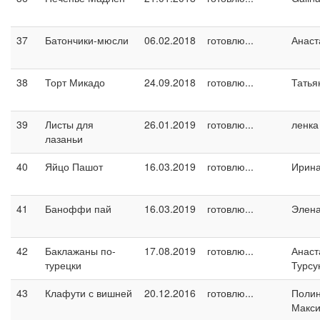
37
Батончики-мюсли
06.02.2018
готовлю...
Анаст
38
Торт Микадо
24.09.2018
готовлю...
Татья
39
Листы для
26.01.2019
готовлю...
ленка
лазаньи
40
Яйцо Пашот
16.03.2019
готовлю...
Ирин
41
Баноффи пай
16.03.2019
готовлю...
Элен
42
Баклажаны по-
17.08.2019
готовлю...
Анаст
турецки
Турсу
43
Клафути с вишней
20.12.2016
готовлю...
Поли
Макс