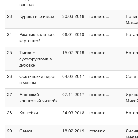
вишней
23
Курица в сливках
30.03.2018
готовлю...
Поли
Макс
24
Ржаные калитки с
06.01.2019
готовлю...
Натал
картошкой
25
Тыква с
15.07.2019
готовлю...
Натал
сухофруктами в
духовке
26
Осетинский пирог
04.02.2017
готовлю...
Соня
с мясом
27
Японский
07.11.2017
готовлю...
Ирин
хлопковый чизкейк
Миха
28
Капкейки
24.03.2018
готовлю...
Натал
29
Самса
18.02.2019
готовлю...
Лили
Медв