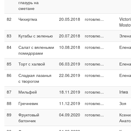
глазурь на
сметане
82
Чихиртма
20.05.2018
готовлю...
Victor
Mosto
83
Кутабы с зеленью
20.07.2018
готовлю...
Элен
84
Салат с вялеными
10.08.2018
готовлю...
Елен
помидорами
85
Торт с халвой
06.03.2019
готовлю...
Елен
86
Сладкая лазанья
22.06.2019
готовлю...
Елен
с творогом
87
Мильфей
18.11.2019
готовлю...
Iriwa
88
Гречневик
11.12.2019
готовлю...
Зоя
89
Фруктовый
04.09.2020
готовлю...
Ксени
батончик
Анато