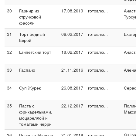
30
Гарнир из
17.08.2019
готовлю...
Анаст
стручковой
Турсу
фасоли
31
Торт Бедный
06.02.2017
готовлю...
Екате
Еврей
32
Египетский торт
18.02.2017
готовлю...
Анаст
33
Гаспачо
21.11.2016
готовлю...
Ален
34
Суп Журек
26.08.2017
готовлю...
Сера
35
Паста с
22.12.2017
готовлю...
Поли
фрикадельками,
Макс
моцареллой и
томатами черри
36
Печенье Мадлен
21.01.2018
готовлю...
Galin