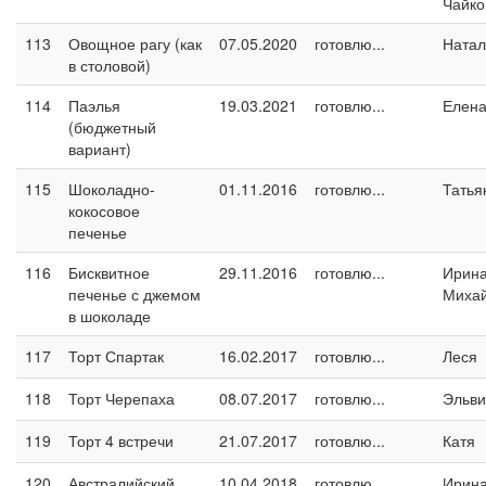
Чайко
113
Овощное рагу (как
07.05.2020
готовлю...
Натал
в столовой)
114
Паэлья
19.03.2021
готовлю...
Елен
(бюджетный
вариант)
115
Шоколадно-
01.11.2016
готовлю...
Татья
кокосовое
печенье
116
Бисквитное
29.11.2016
готовлю...
Ирин
печенье с джемом
Миха
в шоколаде
117
Торт Спартак
16.02.2017
готовлю...
Леся
118
Торт Черепаха
08.07.2017
готовлю...
Эльви
119
Торт 4 встречи
21.07.2017
готовлю...
Катя
120
Австралийский
10.04.2018
готовлю...
Ирина