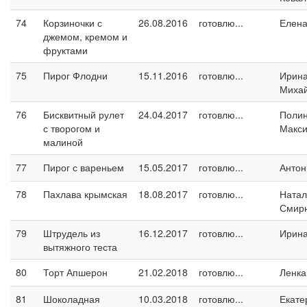
74
Корзиночки с
26.08.2016
готовлю...
Елен
джемом, кремом и
фруктами
75
Пирог Флодни
15.11.2016
готовлю...
Ирин
Миха
76
Бисквитный рулет
24.04.2017
готовлю...
Поли
с творогом и
Макс
малиной
77
Пирог с вареньем
15.05.2017
готовлю...
Антон
78
Пахлава крымская
18.08.2017
готовлю...
Натал
Смир
79
Штрудель из
16.12.2017
готовлю...
Ирин
вытяжного теста
80
Торт Апшерон
21.02.2018
готовлю...
Ленка
81
Шоколадная
10.03.2018
готовлю...
Екате