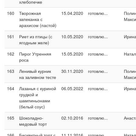
хлебопечке
160
Творожная
15.04.2020
готовлю...
Поли
запеканка с
Макс
арахисом (пастой)
161
Риет из птицы (с
10.05.2020
готовлю...
Ирин
ягодным желе)
162
Пирог Утренняя
15.05.2020
готовлю...
Натал
роса
163
Ленивый курник
30.11.2020
готовлю...
Поли
на заливном тесте
Макс
164
Лазанья с куриной
06.05.2022
готовлю...
Ирин
грудкой и
шампиньонами
(белый соус)
165
Шоколадно-
02.10.2016
готовлю...
Анаст
медовый торт
166
Бисквитный торт с
11.11.2016
готовлю...
Натал