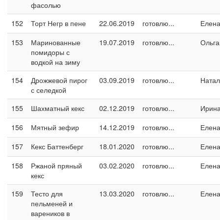
фасолью
152
Торт Негр в пене
22.06.2019
готовлю...
Елен
153
Маринованные
19.07.2019
готовлю...
Ольга
помидоры с
водкой на зиму
154
Дрожжевой пирог
03.09.2019
готовлю...
Натал
с селедкой
155
Шахматный кекс
02.12.2019
готовлю...
Ирин
156
Мятный зефир
14.12.2019
готовлю...
Елен
157
Кекс Баттенберг
18.01.2020
готовлю...
Елен
158
Ржаной пряный
03.02.2020
готовлю...
Елен
кекс
159
Тесто для
13.03.2020
готовлю...
Елен
пельменей и
вареников в