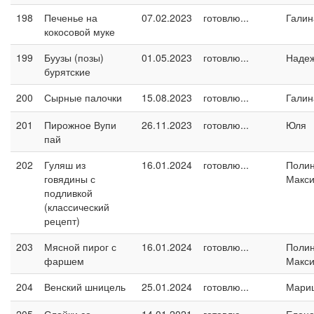
198
Печенье на
07.02.2023
готовлю...
Галин
кокосовой муке
199
Буузы (позы)
01.05.2023
готовлю...
Наде
бурятские
200
Сырные палочки
15.08.2023
готовлю...
Галин
201
Пирожное Вупи
26.11.2023
готовлю...
Юля
пай
202
Гуляш из
16.01.2024
готовлю...
Поли
говядины с
Макс
подливкой
(классический
рецепт)
203
Мясной пирог с
16.01.2024
готовлю...
Поли
фаршем
Макс
204
Венский шницель
25.01.2024
готовлю...
Мари