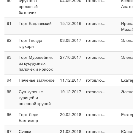
90
Фруктово-
04.09.2020
готовлю...
Ксени
ореховый
Анато
батончик
91
Торт Вацлавский
15.12.2016
готовлю...
Ирин
Миха
92
Торт Гнездо
03.08.2017
готовлю...
Элен
глухаря
93
Торт Муравейник
27.10.2017
готовлю...
Элен
из кукурузных
палочек и ирисок
94
Печенье затяжное
11.12.2017
готовлю...
Екате
95
Суп-кулеш с
19.12.2017
готовлю...
Элен
курицей и
пшенной крупой
96
Торт Леди
20.02.2018
готовлю...
Екате
Балтимор
97
Сушки
21.03.2018
готовлю...
Юлия