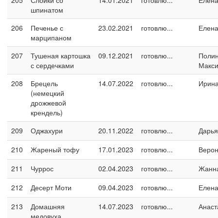
205
Слойки со
14.01.2021
готовлю...
Елен
шпинатом
206
Печенье с
23.02.2021
готовлю...
Елен
марципаном
207
Тушеная картошка
09.12.2021
готовлю...
Поли
с сердечками
Макс
208
Брецель
14.07.2022
готовлю...
Ирин
(немецкий
дрожжевой
крендель)
209
Оджахури
20.11.2022
готовлю...
Дарья
210
Жареный тофу
17.01.2023
готовлю...
Верон
211
Чуррос
02.04.2023
готовлю...
Жанн
212
Десерт Моти
09.04.2023
готовлю...
Елен
213
Домашняя
14.07.2023
готовлю...
Анаст
медовуха