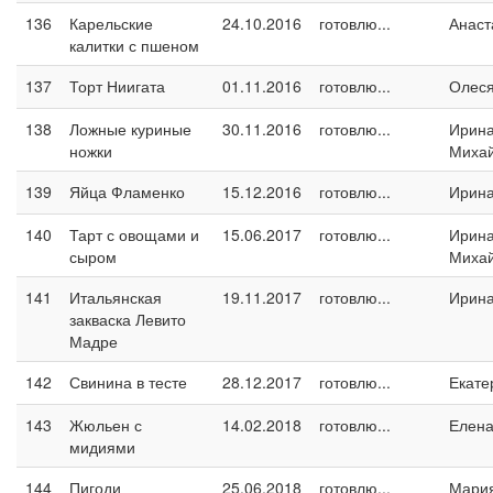
136
Карельские
24.10.2016
готовлю...
Анаст
калитки с пшеном
137
Торт Ниигата
01.11.2016
готовлю...
Олес
138
Ложные куриные
30.11.2016
готовлю...
Ирин
ножки
Миха
139
Яйца Фламенко
15.12.2016
готовлю...
Ирин
140
Тарт с овощами и
15.06.2017
готовлю...
Ирин
сыром
Миха
141
Итальянская
19.11.2017
готовлю...
Ирина
закваска Левито
Мадре
142
Свинина в тесте
28.12.2017
готовлю...
Екате
143
Жюльен с
14.02.2018
готовлю...
Елен
мидиями
144
Пигоди
25.06.2018
готовлю...
Мари