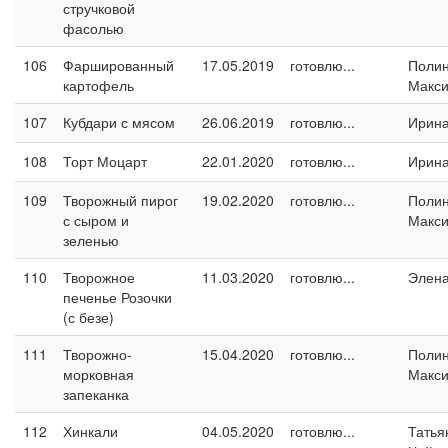
стручковой
фасолью
106
Фаршированный
17.05.2019
готовлю...
Поли
картофель
Макс
107
Кубдари с мясом
26.06.2019
готовлю...
Ирина
108
Торт Моцарт
22.01.2020
готовлю...
Ирина
109
Творожный пирог
19.02.2020
готовлю...
Поли
с сыром и
Макс
зеленью
110
Творожное
11.03.2020
готовлю...
Элен
печенье Розочки
(с безе)
111
Творожно-
15.04.2020
готовлю...
Поли
морковная
Макс
запеканка
112
Хинкали
04.05.2020
готовлю...
Татья