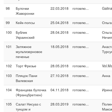
98
Булочки
22.03.2018
готовлю...
Galin
Жаворонки
99
Кейк-попсы
25.04.2018
готовлю...
Ольга
100
Бублик
28.04.2018
готовлю...
Ольга
Украинский
Нечип
101
Затяжное
18.05.2018
готовлю...
Анаст
мультизерновое
Турсу
печенье
102
Торт Фрезье
28.05.2018
готовлю...
Vol.M
103
Пляцок Пани
27.10.2018
готовлю...
Анна
Валевская
104
Францева булочка
04.11.2018
готовлю...
Ирина
(Францбретхен)
105
Салат Нисуаз с
28.03.2019
готовлю...
Поли
тунцом и
Макс