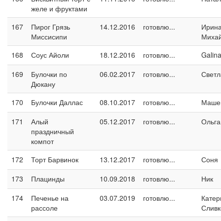
желе и фруктами
167
Пирог Грязь
14.12.2016
готовлю...
Ирин
Миссисипи
Миха
168
Соус Айоли
18.12.2016
готовлю...
Galin
169
Булочки по
06.02.2017
готовлю...
Светл
Дюкану
170
Булочки Даллас
08.10.2017
готовлю...
Маше
171
Алый
05.12.2017
готовлю...
Ольга
праздничный
компот
172
Торт Барвинок
13.12.2017
готовлю...
Соня
173
Плацинды
10.09.2018
готовлю...
Ник
174
Печенье на
03.07.2019
готовлю...
Катер
рассоле
Сливк