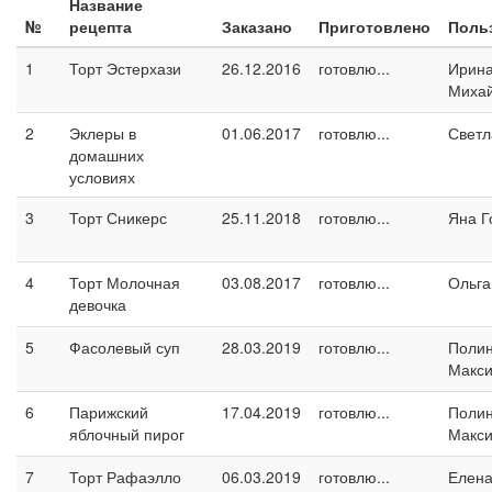
Название
№
рецепта
Заказано
Приготовлено
Поль
1
Торт Эстерхази
26.12.2016
готовлю...
Ирин
Миха
2
Эклеры в
01.06.2017
готовлю...
Светл
домашних
условиях
3
Торт Сникерс
25.11.2018
готовлю...
Яна Г
4
Торт Молочная
03.08.2017
готовлю...
Ольга
девочка
5
Фасолевый суп
28.03.2019
готовлю...
Поли
Макс
6
Парижский
17.04.2019
готовлю...
Поли
яблочный пирог
Макс
7
Торт Рафаэлло
06.03.2019
готовлю...
Елен