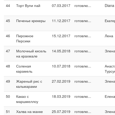
44
Торт Вупи пай
07.03.2017
готовлю...
Diana
45
Печенье крекеры
11.12.2017
готовлю...
Екате
46
Пирожное
15.12.2017
готовлю...
Лена
Персики
47
Молочный кисель
14.05.2018
готовлю...
Элен
на крахмале
48
Соленая
10.07.2018
готовлю...
Анаст
карамель
Турсу
49
Жареный рис с
27.02.2019
готовлю...
Элен
кальмарами
50
Какао с
18.03.2019
готовлю...
Елен
маршмеллоу
51
Халва на манке
25.07.2019
готовлю...
Элен