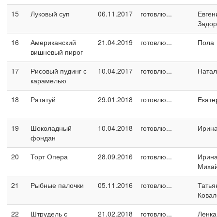
15
Луковый суп
06.11.2017
готовлю...
Евген
Задо
16
Американский
21.04.2019
готовлю...
Пола
вишневый пирог
17
Рисовый пудинг с
10.04.2017
готовлю...
Натал
карамелью
18
Рататуй
29.01.2018
готовлю...
Екате
19
Шоколадный
10.04.2018
готовлю...
Ирина
фондан
20
Торт Опера
28.09.2016
готовлю...
Ирин
Миха
21
Рыбные палочки
05.11.2016
готовлю...
Татья
Ковал
22
Штрудель с
21.02.2018
готовлю...
Ленка