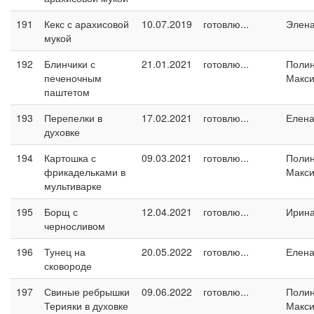
191
Кекс с арахисовой
10.07.2019
готовлю...
Элен
мукой
192
Блинчики с
21.01.2021
готовлю...
Поли
печеночным
Макс
паштетом
193
Перепелки в
17.02.2021
готовлю...
Елен
духовке
194
Картошка с
09.03.2021
готовлю...
Поли
фрикадельками в
Макс
мультиварке
195
Борщ с
12.04.2021
готовлю...
Ирин
черносливом
196
Тунец на
20.05.2022
готовлю...
Елен
сковороде
197
Свиные ребрышки
09.06.2022
готовлю...
Поли
Терияки в духовке
Макс