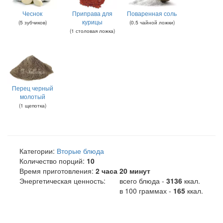
Чеснок
Приправа для
Поваренная соль
курицы
(
5
зубчиков
)
(
0.5
чайной ложки
)
(
1
столовая ложка
)
Перец черный
молотый
(
1
щепотка
)
Категории:
Вторые блюда
Количество порций:
10
Время приготовления:
2 часа 20 минут
Энергетическая ценность:
всего блюда -
3136
ккал
.
в 100 граммах -
165
ккал.