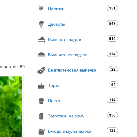
151
Напитки
547
Десерты
512
Выпечка сладкая
174
Выпечка несладкая
рецептов: 69
22
Безглютеновая выпечка
64
Торты
114
Пасха
358
Заготовки на зиму
123
Блюда в мультиварке