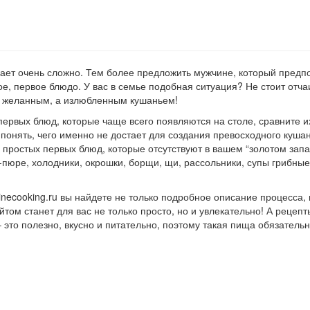
вает очень сложно. Тем более предложить мужчине, который предп
, первое блюдо. У вас в семье подобная ситуация? Не стоит отча
то желанным, а излюбленным кушаньем!
ервых блюд, которые чаще всего появляются на столе, сравните и
понять, чего именно не достает для создания превосходного кушан
ы простых первых блюд, которые отсутствуют в вашем “золотом запа
пюре, холодники, окрошки, борщи, щи, рассольники, супы грибные,
necooking.ru вы найдете не только подробное описание процесса, 
ом станет для вас не только просто, но и увлекательно! А рецепт
 это полезно, вкусно и питательно, поэтому такая пища обязатель