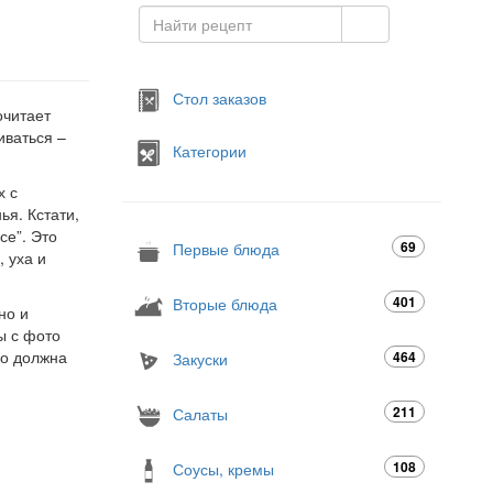
Стол заказов
очитает
иваться –
Категории
х с
ья. Кстати,
се”. Это
69
Первые блюда
 уха и
401
Вторые блюда
но и
ы с фото
но должна
464
Закуски
211
Салаты
108
Соусы, кремы