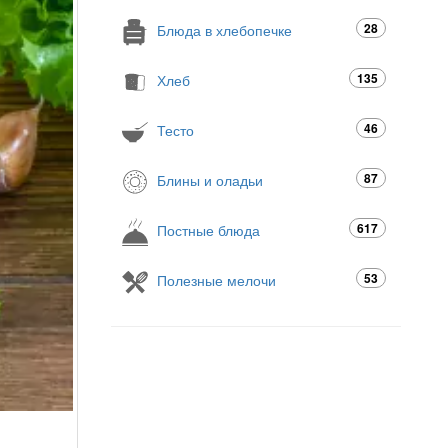
28
Блюда в хлебопечке
135
Хлеб
46
Тесто
87
Блины и оладьи
617
Постные блюда
53
Полезные мелочи