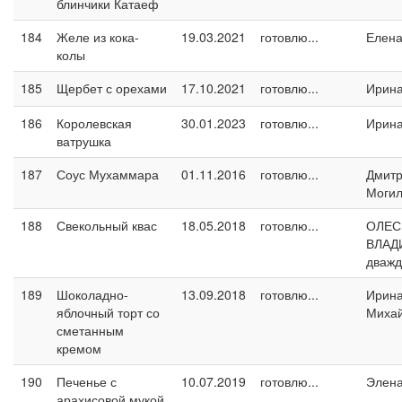
блинчики Катаеф
184
Желе из кока-
19.03.2021
готовлю...
Елен
колы
185
Щербет с орехами
17.10.2021
готовлю...
Ирин
186
Королевская
30.01.2023
готовлю...
Ирин
ватрушка
187
Соус Мухаммара
01.11.2016
готовлю...
Дмит
Могил
188
Свекольный квас
18.05.2018
готовлю...
ОЛЕС
ВЛАД
дваж
189
Шоколадно-
13.09.2018
готовлю...
Ирин
яблочный торт со
Миха
сметанным
кремом
190
Печенье с
10.07.2019
готовлю...
Элен
арахисовой мукой