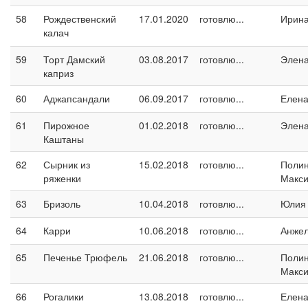
58
Рождественский
17.01.2020
готовлю...
Ирина
калач
59
Торт Дамский
03.08.2017
готовлю...
Элен
каприз
60
Аджапсандали
06.09.2017
готовлю...
Елен
61
Пирожное
01.02.2018
готовлю...
Элен
Каштаны
62
Сырник из
15.02.2018
готовлю...
Поли
ряженки
Макс
63
Бризоль
10.04.2018
готовлю...
Юлия
64
Карри
10.06.2018
готовлю...
Анжел
65
Печенье Трюфель
21.06.2018
готовлю...
Поли
Макс
66
Рогалики
13.08.2018
готовлю...
Елен