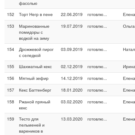
фасолью
152
Торт Негр в пене
22.06.2019
готовлю...
Елен
153
Маринованные
19.07.2019
готовлю...
Ольга
помидоры с
водкой на зиму
154
Дрожжевой пирог
03.09.2019
готовлю...
Натал
с селедкой
155
Шахматный кекс
02.12.2019
готовлю...
Ирин
156
Мятный зефир
14.12.2019
готовлю...
Елен
157
Кекс Баттенберг
18.01.2020
готовлю...
Елен
158
Ржаной пряный
03.02.2020
готовлю...
Елен
кекс
159
Тесто для
13.03.2020
готовлю...
Елен
пельменей и
вареников в