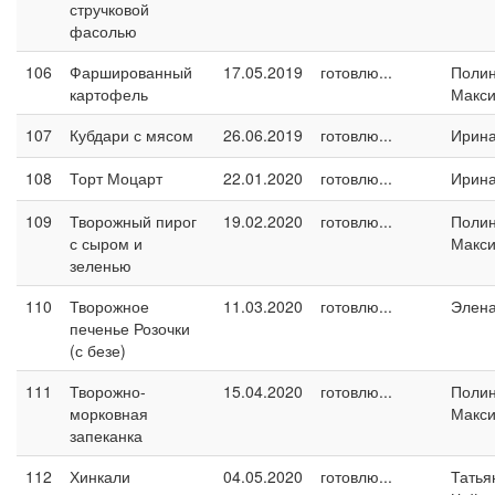
стручковой
фасолью
106
Фаршированный
17.05.2019
готовлю...
Поли
картофель
Макс
107
Кубдари с мясом
26.06.2019
готовлю...
Ирина
108
Торт Моцарт
22.01.2020
готовлю...
Ирина
109
Творожный пирог
19.02.2020
готовлю...
Поли
с сыром и
Макс
зеленью
110
Творожное
11.03.2020
готовлю...
Элен
печенье Розочки
(с безе)
111
Творожно-
15.04.2020
готовлю...
Поли
морковная
Макс
запеканка
112
Хинкали
04.05.2020
готовлю...
Татья