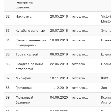
глазурь на
сметане
82
Чихиртма
20.05.2018
готовлю...
Victor
Mosto
83
Кутабы с зеленью
20.07.2018
готовлю...
Элен
84
Салат с вялеными
10.08.2018
готовлю...
Елен
помидорами
85
Торт с халвой
06.03.2019
готовлю...
Елен
86
Сладкая лазанья
22.06.2019
готовлю...
Елен
с творогом
87
Мильфей
18.11.2019
готовлю...
Iriwa
88
Гречневик
11.12.2019
готовлю...
Зоя
89
Фруктовый
04.09.2020
готовлю...
Ксени
батончик
Анато