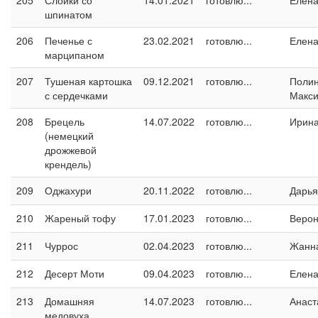
205
Слойки со
14.01.2021
готовлю...
Елен
шпинатом
206
Печенье с
23.02.2021
готовлю...
Елен
марципаном
207
Тушеная картошка
09.12.2021
готовлю...
Поли
с сердечками
Макс
208
Брецель
14.07.2022
готовлю...
Ирин
(немецкий
дрожжевой
крендель)
209
Оджахури
20.11.2022
готовлю...
Дарья
210
Жареный тофу
17.01.2023
готовлю...
Верон
211
Чуррос
02.04.2023
готовлю...
Жанн
212
Десерт Моти
09.04.2023
готовлю...
Елен
213
Домашняя
14.07.2023
готовлю...
Анаст
медовуха