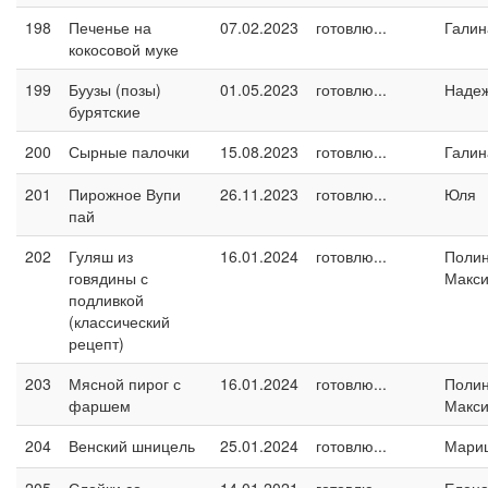
198
Печенье на
07.02.2023
готовлю...
Галин
кокосовой муке
199
Буузы (позы)
01.05.2023
готовлю...
Наде
бурятские
200
Сырные палочки
15.08.2023
готовлю...
Галин
201
Пирожное Вупи
26.11.2023
готовлю...
Юля
пай
202
Гуляш из
16.01.2024
готовлю...
Поли
говядины с
Макс
подливкой
(классический
рецепт)
203
Мясной пирог с
16.01.2024
готовлю...
Поли
фаршем
Макс
204
Венский шницель
25.01.2024
готовлю...
Мари