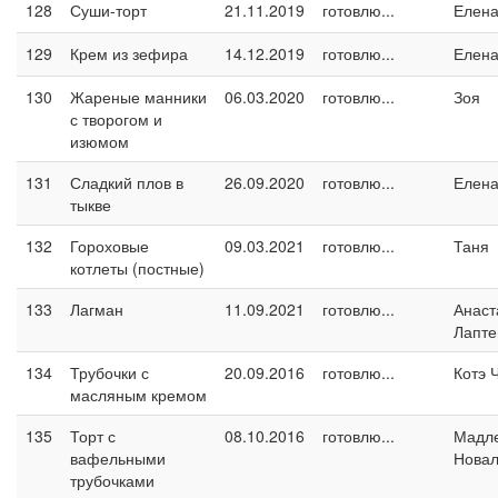
128
Суши-торт
21.11.2019
готовлю...
Елен
129
Крем из зефира
14.12.2019
готовлю...
Елен
130
Жареные манники
06.03.2020
готовлю...
Зоя
с творогом и
изюмом
131
Сладкий плов в
26.09.2020
готовлю...
Елен
тыкве
132
Гороховые
09.03.2021
готовлю...
Таня
котлеты (постные)
133
Лагман
11.09.2021
готовлю...
Анаст
Лапте
134
Трубочки с
20.09.2016
готовлю...
Котэ 
масляным кремом
135
Торт с
08.10.2016
готовлю...
Мадл
вафельными
Новал
трубочками