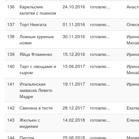
136
Карельские
24.10.2016
готовлю...
Анаст
калитки с пшеном
137
Торт Ниигата
01.11.2016
готовлю...
Олес
138
Ложные куриные
30.11.2016
готовлю...
Ирин
ножки
Миха
139
Яйца Фламенко
15.12.2016
готовлю...
Ирин
140
Тарт с овощами и
15.06.2017
готовлю...
Ирин
сыром
Миха
141
Итальянская
19.11.2017
готовлю...
Ирина
закваска Левито
Мадре
142
Свинина в тесте
28.12.2017
готовлю...
Екате
143
Жюльен с
14.02.2018
готовлю...
Елен
мидиями
144
Пигоди
25.06.2018
готовлю...
Мари