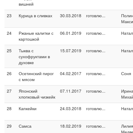
вишней
23
Курица в сливках
30.03.2018
готовлю...
Поли
Макс
24
Ржаные калитки с
06.01.2019
готовлю...
Натал
картошкой
25
Тыква с
15.07.2019
готовлю...
Натал
сухофруктами в
духовке
26
Осетинский пирог
04.02.2017
готовлю...
Соня
с мясом
27
Японский
07.11.2017
готовлю...
Ирин
хлопковый чизкейк
Миха
28
Капкейки
24.03.2018
готовлю...
Натал
29
Самса
18.02.2019
готовлю...
Лили
Медв