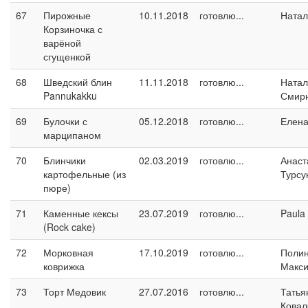
67
Пирожные
10.11.2018
готовлю...
Натал
Корзиночка с
варёной
сгущенкой
68
Шведский блин
11.11.2018
готовлю...
Натал
Pannukakku
Смир
69
Булочки с
05.12.2018
готовлю...
Елен
марципаном
70
Блинчики
02.03.2019
готовлю...
Анаст
картофельные (из
Турсу
пюре)
71
Каменные кексы
23.07.2019
готовлю...
Paula
(Rock cake)
72
Морковная
17.10.2019
готовлю...
Поли
коврижка
Макс
73
Торт Медовик
27.07.2016
готовлю...
Татья
Ковал