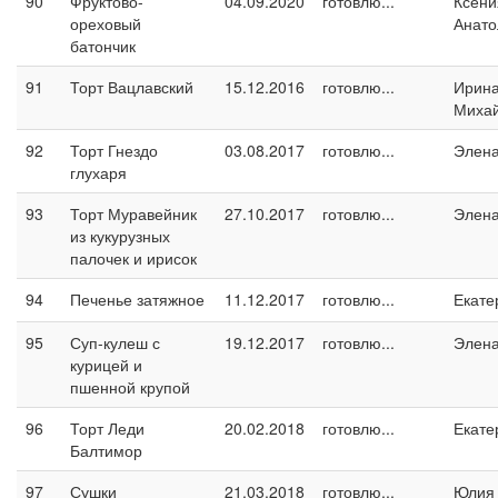
90
Фруктово-
04.09.2020
готовлю...
Ксени
ореховый
Анато
батончик
91
Торт Вацлавский
15.12.2016
готовлю...
Ирин
Миха
92
Торт Гнездо
03.08.2017
готовлю...
Элен
глухаря
93
Торт Муравейник
27.10.2017
готовлю...
Элен
из кукурузных
палочек и ирисок
94
Печенье затяжное
11.12.2017
готовлю...
Екате
95
Суп-кулеш с
19.12.2017
готовлю...
Элен
курицей и
пшенной крупой
96
Торт Леди
20.02.2018
готовлю...
Екате
Балтимор
97
Сушки
21.03.2018
готовлю...
Юлия