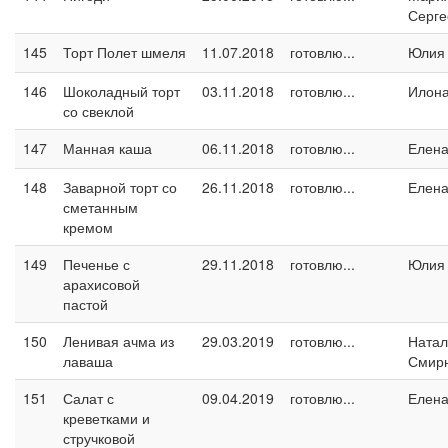
Серге
145
Торт Полет шмеля
11.07.2018
готовлю...
Юлия
146
Шоколадный торт
03.11.2018
готовлю...
Илон
со свеклой
147
Манная каша
06.11.2018
готовлю...
Елен
148
Заварной торт со
26.11.2018
готовлю...
Елен
сметанным
кремом
149
Печенье с
29.11.2018
готовлю...
Юлия
арахисовой
пастой
150
Ленивая ачма из
29.03.2019
готовлю...
Натал
лаваша
Смир
151
Салат с
09.04.2019
готовлю...
Елен
креветками и
стручковой