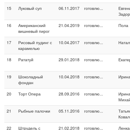
15
Луковый суп
06.11.2017
готовлю...
Евген
Задо
16
Американский
21.04.2019
готовлю...
Пола
вишневый пирог
17
Рисовый пудинг с
10.04.2017
готовлю...
Натал
карамелью
18
Рататуй
29.01.2018
готовлю...
Екате
19
Шоколадный
10.04.2018
готовлю...
Ирина
фондан
20
Торт Опера
28.09.2016
готовлю...
Ирин
Миха
21
Рыбные палочки
05.11.2016
готовлю...
Татья
Ковал
22
Штрудель с
21.02.2018
готовлю...
Ленка