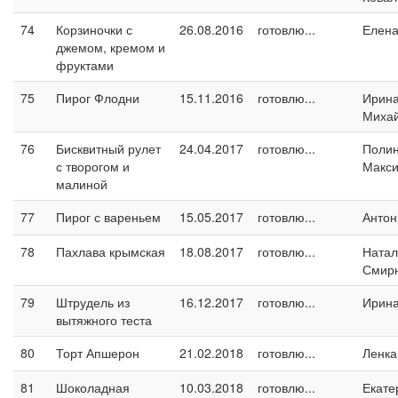
74
Корзиночки с
26.08.2016
готовлю...
Елен
джемом, кремом и
фруктами
75
Пирог Флодни
15.11.2016
готовлю...
Ирин
Миха
76
Бисквитный рулет
24.04.2017
готовлю...
Поли
с творогом и
Макс
малиной
77
Пирог с вареньем
15.05.2017
готовлю...
Антон
78
Пахлава крымская
18.08.2017
готовлю...
Натал
Смир
79
Штрудель из
16.12.2017
готовлю...
Ирин
вытяжного теста
80
Торт Апшерон
21.02.2018
готовлю...
Ленка
81
Шоколадная
10.03.2018
готовлю...
Екате