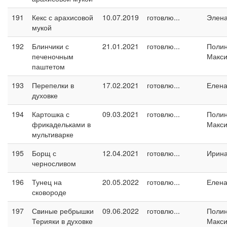
191
Кекс с арахисовой
10.07.2019
готовлю...
Элен
мукой
192
Блинчики с
21.01.2021
готовлю...
Поли
печеночным
Макс
паштетом
193
Перепелки в
17.02.2021
готовлю...
Елен
духовке
194
Картошка с
09.03.2021
готовлю...
Поли
фрикадельками в
Макс
мультиварке
195
Борщ с
12.04.2021
готовлю...
Ирин
черносливом
196
Тунец на
20.05.2022
готовлю...
Елен
сковороде
197
Свиные ребрышки
09.06.2022
готовлю...
Поли
Терияки в духовке
Макс