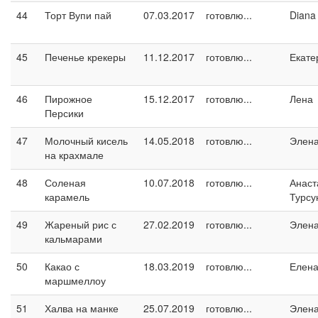
44
Торт Вупи пай
07.03.2017
готовлю...
Diana
45
Печенье крекеры
11.12.2017
готовлю...
Екате
46
Пирожное
15.12.2017
готовлю...
Лена
Персики
47
Молочный кисель
14.05.2018
готовлю...
Элен
на крахмале
48
Соленая
10.07.2018
готовлю...
Анаст
карамель
Турсу
49
Жареный рис с
27.02.2019
готовлю...
Элен
кальмарами
50
Какао с
18.03.2019
готовлю...
Елен
маршмеллоу
51
Халва на манке
25.07.2019
готовлю...
Элен