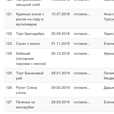
овощной хлеб
121
Куриные кнели с
10.07.2018
готовлю...
Анаст
рисом на пару в
Турсу
мультиварке
122
Торт Бригадейро
20.09.2018
готовлю...
Ларис
123
Салат с киноа
01.11.2018
готовлю...
Елен
124
Кибинай
06.12.2018
готовлю...
Ирин
(литовские
пирожки с мясом)
125
Торт Банановый
28.01.2019
готовлю...
Лили
рай
Медв
126
Рулет Слеза
09.02.2019
готовлю...
Дарья
слона
127
Печенье из
29.03.2019
готовлю...
Елен
мясорубки