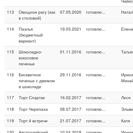
Чайко
113
Овощное рагу (как
07.05.2020
готовлю...
Натал
в столовой)
114
Паэлья
19.03.2021
готовлю...
Елен
(бюджетный
вариант)
115
Шоколадно-
01.11.2016
готовлю...
Татья
кокосовое
печенье
116
Бисквитное
29.11.2016
готовлю...
Ирин
печенье с джемом
Миха
в шоколаде
117
Торт Спартак
16.02.2017
готовлю...
Леся
118
Торт Черепаха
08.07.2017
готовлю...
Эльви
119
Торт 4 встречи
21.07.2017
готовлю...
Катя
120
Австралийский
10.04.2018
готовлю...
Ирина