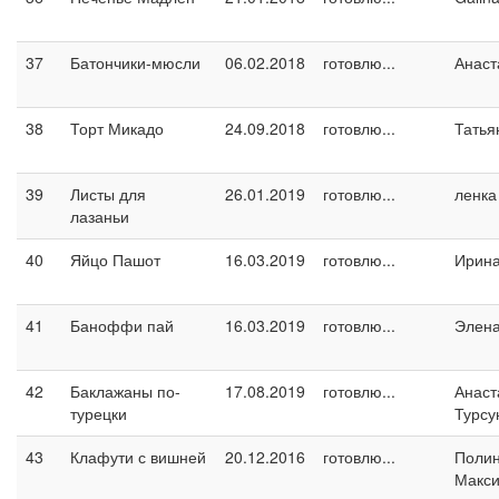
37
Батончики-мюсли
06.02.2018
готовлю...
Анаст
38
Торт Микадо
24.09.2018
готовлю...
Татья
39
Листы для
26.01.2019
готовлю...
ленка
лазаньи
40
Яйцо Пашот
16.03.2019
готовлю...
Ирин
41
Баноффи пай
16.03.2019
готовлю...
Элен
42
Баклажаны по-
17.08.2019
готовлю...
Анаст
турецки
Турсу
43
Клафути с вишней
20.12.2016
готовлю...
Поли
Макс