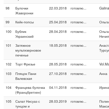
98
Булочки
22.03.2018
готовлю...
Galin
Жаворонки
99
Кейк-попсы
25.04.2018
готовлю...
Ольга
100
Бублик
28.04.2018
готовлю...
Ольга
Украинский
Нечип
101
Затяжное
18.05.2018
готовлю...
Анаст
мультизерновое
Турсу
печенье
102
Торт Фрезье
28.05.2018
готовлю...
Vol.M
103
Пляцок Пани
27.10.2018
готовлю...
Анна
Валевская
104
Францева булочка
04.11.2018
готовлю...
Ирина
(Францбретхен)
105
Салат Нисуаз с
28.03.2019
готовлю...
Поли
тунцом и
Макс