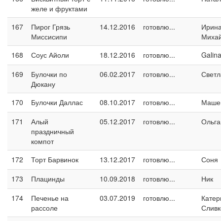
желе и фруктами
167
Пирог Грязь
14.12.2016
готовлю...
Ирин
Миссисипи
Миха
168
Соус Айоли
18.12.2016
готовлю...
Galin
169
Булочки по
06.02.2017
готовлю...
Светл
Дюкану
170
Булочки Даллас
08.10.2017
готовлю...
Маше
171
Алый
05.12.2017
готовлю...
Ольга
праздничный
компот
172
Торт Барвинок
13.12.2017
готовлю...
Соня
173
Плацинды
10.09.2018
готовлю...
Ник
174
Печенье на
03.07.2019
готовлю...
Катер
рассоле
Сливк