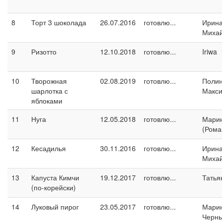
8
Торт 3 шоколада
26.07.2016
готовлю...
Ирин
Миха
9
Ризотто
12.10.2018
готовлю...
Iriwa
10
Творожная
02.08.2019
готовлю...
Поли
шарлотка с
Макс
яблоками
11
Нуга
12.05.2018
готовлю...
Марин
(Рома
12
Кесадилья
30.11.2016
готовлю...
Ирин
Миха
13
Капуста Кимчи
19.12.2017
готовлю...
Татья
(по-корейски)
14
Луковый пирог
23.05.2017
готовлю...
Мари
Черн