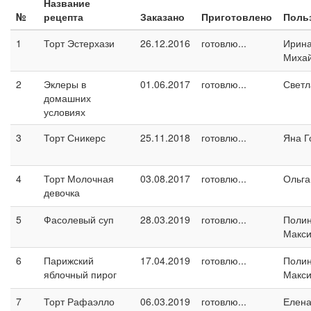
Название
№
рецепта
Заказано
Приготовлено
Поль
1
Торт Эстерхази
26.12.2016
готовлю...
Ирин
Миха
2
Эклеры в
01.06.2017
готовлю...
Светл
домашних
условиях
3
Торт Сникерс
25.11.2018
готовлю...
Яна Г
4
Торт Молочная
03.08.2017
готовлю...
Ольга
девочка
5
Фасолевый суп
28.03.2019
готовлю...
Поли
Макс
6
Парижский
17.04.2019
готовлю...
Поли
яблочный пирог
Макс
7
Торт Рафаэлло
06.03.2019
готовлю...
Елен