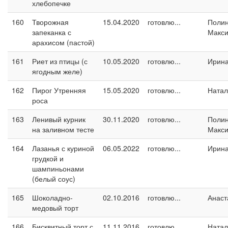
хлебопечке
160
Творожная
15.04.2020
готовлю...
Поли
запеканка с
Макс
арахисом (пастой)
161
Риет из птицы (с
10.05.2020
готовлю...
Ирин
ягодным желе)
162
Пирог Утренняя
15.05.2020
готовлю...
Натал
роса
163
Ленивый курник
30.11.2020
готовлю...
Поли
на заливном тесте
Макс
164
Лазанья с куриной
06.05.2022
готовлю...
Ирин
грудкой и
шампиньонами
(белый соус)
165
Шоколадно-
02.10.2016
готовлю...
Анаст
медовый торт
166
Бисквитный торт с
11.11.2016
готовлю...
Натал