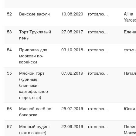
52
Венские вафли
10.08.2020
готовлю...
Alina
Yaros
53
Торт Трухлявый
27.05.2017
готовлю...
Елен
пень
54
Приправа для
03.10.2018
готовлю...
татья
моркови по-
корейски
55
Мясной торт
07.02.2019
готовлю...
Натал
(куриные
блинчики,
картофельное
пюре, сыр)
56
Мясной хлеб по-
25.07.2019
готовлю...
Юлия 
баварски
57
Манный пудинг
22.09.2019
готовлю...
Поли
(как в садике)
Макс