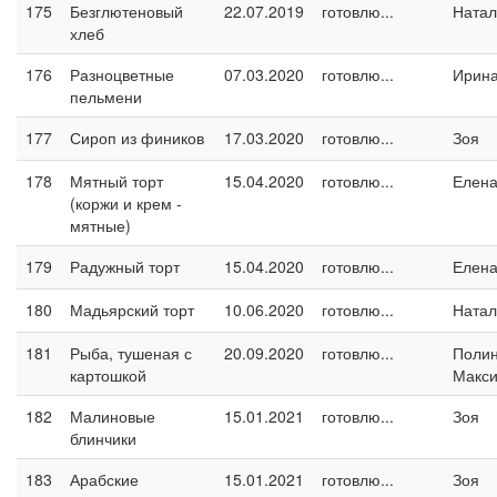
175
Безглютеновый
22.07.2019
готовлю...
Натал
хлеб
176
Разноцветные
07.03.2020
готовлю...
Ирина
пельмени
177
Сироп из фиников
17.03.2020
готовлю...
Зоя
178
Мятный торт
15.04.2020
готовлю...
Елен
(коржи и крем -
мятные)
179
Радужный торт
15.04.2020
готовлю...
Елен
180
Мадьярский торт
10.06.2020
готовлю...
Натал
181
Рыба, тушеная с
20.09.2020
готовлю...
Поли
картошкой
Макс
182
Малиновые
15.01.2021
готовлю...
Зоя
блинчики
183
Арабские
15.01.2021
готовлю...
Зоя