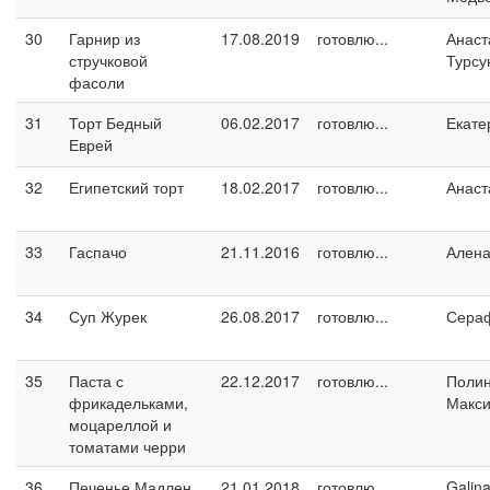
30
Гарнир из
17.08.2019
готовлю...
Анаст
стручковой
Турсу
фасоли
31
Торт Бедный
06.02.2017
готовлю...
Екате
Еврей
32
Египетский торт
18.02.2017
готовлю...
Анаст
33
Гаспачо
21.11.2016
готовлю...
Ален
34
Суп Журек
26.08.2017
готовлю...
Сера
35
Паста с
22.12.2017
готовлю...
Поли
фрикадельками,
Макс
моцареллой и
томатами черри
36
Печенье Мадлен
21.01.2018
готовлю...
Galin