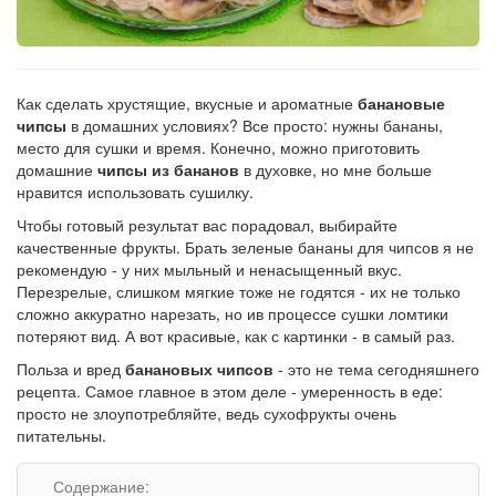
Рецепт
по
заказу
Как сделать хрустящие, вкусные и ароматные
банановые
чипсы
в домашних условиях? Все просто: нужны бананы,
место для сушки и время. Конечно, можно приготовить
домашние
чипсы из бананов
в духовке, но мне больше
нравится использовать сушилку.
Чтобы готовый результат вас порадовал, выбирайте
качественные фрукты. Брать зеленые бананы для чипсов я не
рекомендую - у них мыльный и ненасыщенный вкус.
Перезрелые, слишком мягкие тоже не годятся - их не только
сложно аккуратно нарезать, но ив процессе сушки ломтики
потеряют вид. А вот красивые, как с картинки - в самый раз.
Польза и вред
банановых чипсов
- это не тема сегодняшнего
рецепта. Самое главное в этом деле - умеренность в еде:
просто не злоупотребляйте, ведь сухофрукты очень
питательны.
Содержание: