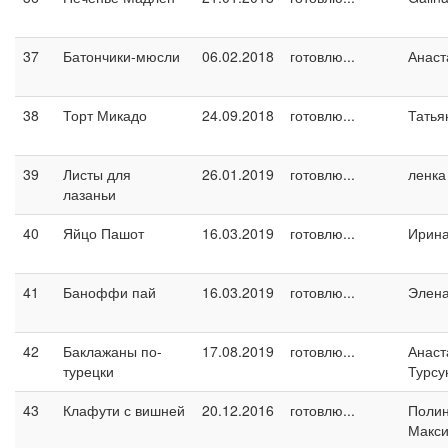
37
Батончики-мюсли
06.02.2018
готовлю...
Анаст
38
Торт Микадо
24.09.2018
готовлю...
Татья
39
Листы для
26.01.2019
готовлю...
ленка
лазаньи
40
Яйцо Пашот
16.03.2019
готовлю...
Ирин
41
Баноффи пай
16.03.2019
готовлю...
Элен
42
Баклажаны по-
17.08.2019
готовлю...
Анаст
турецки
Турсу
43
Клафути с вишней
20.12.2016
готовлю...
Поли
Макс