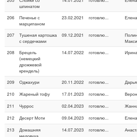
205
Слойки со
14.01.2021
готовлю...
Елен
шпинатом
206
Печенье с
23.02.2021
готовлю...
Елен
марципаном
207
Тушеная картошка
09.12.2021
готовлю...
Поли
с сердечками
Макс
208
Брецель
14.07.2022
готовлю...
Ирин
(немецкий
дрожжевой
крендель)
209
Оджахури
20.11.2022
готовлю...
Дарья
210
Жареный тофу
17.01.2023
готовлю...
Верон
211
Чуррос
02.04.2023
готовлю...
Жанн
212
Десерт Моти
09.04.2023
готовлю...
Елен
213
Домашняя
14.07.2023
готовлю...
Анаст
медовуха