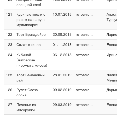
овощной хлеб
121
Куриные кнели с
10.07.2018
готовлю...
Анаст
рисом на пару в
Турсу
мультиварке
122
Торт Бригадейро
20.09.2018
готовлю...
Ларис
123
Салат с киноа
01.11.2018
готовлю...
Елен
124
Кибинай
06.12.2018
готовлю...
Ирин
(литовские
пирожки с мясом)
125
Торт Банановый
28.01.2019
готовлю...
Лили
рай
Медв
126
Рулет Слеза
09.02.2019
готовлю...
Дарья
слона
127
Печенье из
29.03.2019
готовлю...
Елен
мясорубки