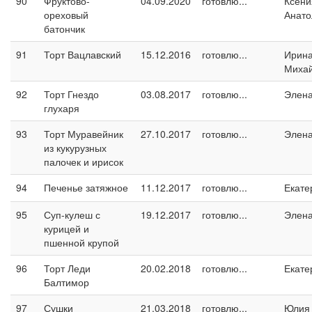
90
Фруктово-
04.09.2020
готовлю...
Ксени
ореховый
Анато
батончик
91
Торт Вацлавский
15.12.2016
готовлю...
Ирин
Миха
92
Торт Гнездо
03.08.2017
готовлю...
Элен
глухаря
93
Торт Муравейник
27.10.2017
готовлю...
Элен
из кукурузных
палочек и ирисок
94
Печенье затяжное
11.12.2017
готовлю...
Екате
95
Суп-кулеш с
19.12.2017
готовлю...
Элен
курицей и
пшенной крупой
96
Торт Леди
20.02.2018
готовлю...
Екате
Балтимор
97
Сушки
21.03.2018
готовлю...
Юлия