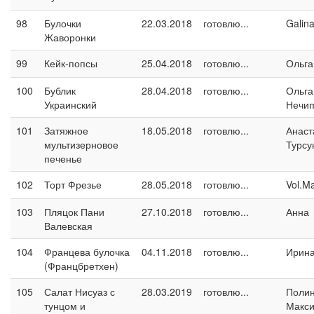
98
Булочки
22.03.2018
готовлю...
Galin
Жаворонки
99
Кейк-попсы
25.04.2018
готовлю...
Ольга
100
Бублик
28.04.2018
готовлю...
Ольга
Украинский
Нечип
101
Затяжное
18.05.2018
готовлю...
Анаст
мультизерновое
Турсу
печенье
102
Торт Фрезье
28.05.2018
готовлю...
Vol.M
103
Пляцок Пани
27.10.2018
готовлю...
Анна
Валевская
104
Францева булочка
04.11.2018
готовлю...
Ирина
(Францбретхен)
105
Салат Нисуаз с
28.03.2019
готовлю...
Поли
тунцом и
Макс