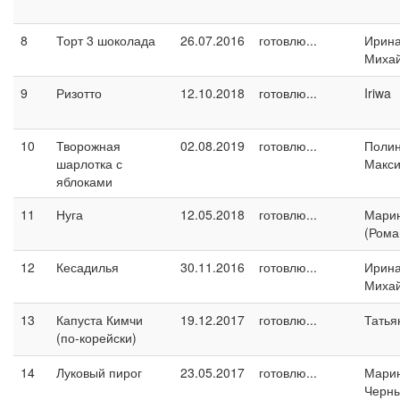
8
Торт 3 шоколада
26.07.2016
готовлю...
Ирин
Миха
9
Ризотто
12.10.2018
готовлю...
Iriwa
10
Творожная
02.08.2019
готовлю...
Поли
шарлотка с
Макс
яблоками
11
Нуга
12.05.2018
готовлю...
Марин
(Рома
12
Кесадилья
30.11.2016
готовлю...
Ирин
Миха
13
Капуста Кимчи
19.12.2017
готовлю...
Татья
(по-корейски)
14
Луковый пирог
23.05.2017
готовлю...
Мари
Черн