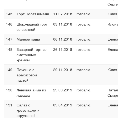
Серге
145
Торт Полет шмеля
11.07.2018
готовлю...
Юлия
146
Шоколадный торт
03.11.2018
готовлю...
Илон
со свеклой
147
Манная каша
06.11.2018
готовлю...
Елен
148
Заварной торт со
26.11.2018
готовлю...
Елен
сметанным
кремом
149
Печенье с
29.11.2018
готовлю...
Юлия
арахисовой
пастой
150
Ленивая ачма из
29.03.2019
готовлю...
Натал
лаваша
Смир
151
Салат с
09.04.2019
готовлю...
Елен
креветками и
стручковой