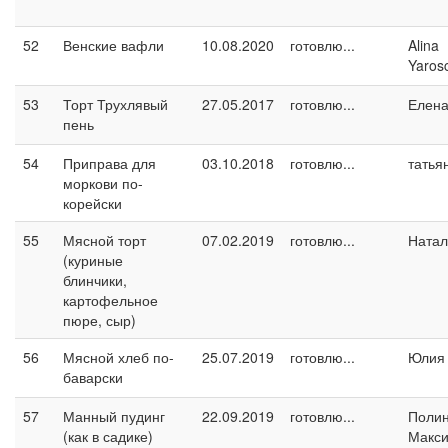
52
Венские вафли
10.08.2020
готовлю...
Alina
Yaros
53
Торт Трухлявый
27.05.2017
готовлю...
Елен
пень
54
Приправа для
03.10.2018
готовлю...
татья
моркови по-
корейски
55
Мясной торт
07.02.2019
готовлю...
Натал
(куриные
блинчики,
картофельное
пюре, сыр)
56
Мясной хлеб по-
25.07.2019
готовлю...
Юлия 
баварски
57
Манный пудинг
22.09.2019
готовлю...
Поли
(как в садике)
Макс