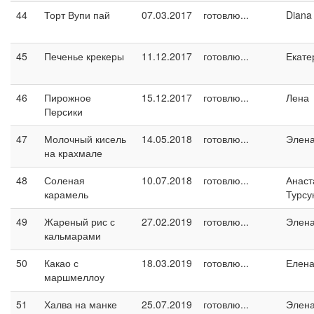
44
Торт Вупи пай
07.03.2017
готовлю...
Diana
45
Печенье крекеры
11.12.2017
готовлю...
Екате
46
Пирожное
15.12.2017
готовлю...
Лена
Персики
47
Молочный кисель
14.05.2018
готовлю...
Элен
на крахмале
48
Соленая
10.07.2018
готовлю...
Анаст
карамель
Турсу
49
Жареный рис с
27.02.2019
готовлю...
Элен
кальмарами
50
Какао с
18.03.2019
готовлю...
Елен
маршмеллоу
51
Халва на манке
25.07.2019
готовлю...
Элен