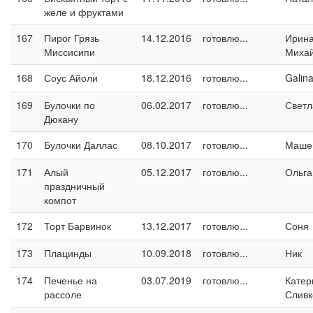
желе и фруктами
167
Пирог Грязь
14.12.2016
готовлю...
Ирин
Миссисипи
Миха
168
Соус Айоли
18.12.2016
готовлю...
Galin
169
Булочки по
06.02.2017
готовлю...
Светл
Дюкану
170
Булочки Даллас
08.10.2017
готовлю...
Маше
171
Алый
05.12.2017
готовлю...
Ольга
праздничный
компот
172
Торт Барвинок
13.12.2017
готовлю...
Соня
173
Плацинды
10.09.2018
готовлю...
Ник
174
Печенье на
03.07.2019
готовлю...
Катер
рассоле
Сливк