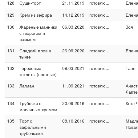
128
Суши-торт
21.11.2019
готовлю...
Елен
129
Крем из зефира
14.12.2019
готовлю...
Елен
130
Жареные манники
06.03.2020
готовлю...
Зоя
с творогом и
изюмом
131
Сладкий плов в
26.09.2020
готовлю...
Елен
тыкве
132
Гороховые
09.03.2021
готовлю...
Таня
котлеты (постные)
133
Лагман
11.09.2021
готовлю...
Анаст
Лапте
134
Трубочки с
20.09.2016
готовлю...
Котэ 
масляным кремом
135
Торт с
08.10.2016
готовлю...
Мадл
вафельными
Новал
трубочками