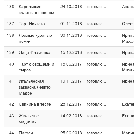
136
Карельские
24.10.2016
готовлю...
Анаст
калитки с пшеном
137
Торт Ниигата
01.11.2016
готовлю...
Олес
138
Ложные куриные
30.11.2016
готовлю...
Ирин
ножки
Миха
139
Яйца Фламенко
15.12.2016
готовлю...
Ирин
140
Тарт с овощами и
15.06.2017
готовлю...
Ирин
сыром
Миха
141
Итальянская
19.11.2017
готовлю...
Ирина
закваска Левито
Мадре
142
Свинина в тесте
28.12.2017
готовлю...
Екате
143
Жюльен с
14.02.2018
готовлю...
Елен
мидиями
144
Пигоди
25.06.2018
готовлю...
Мари