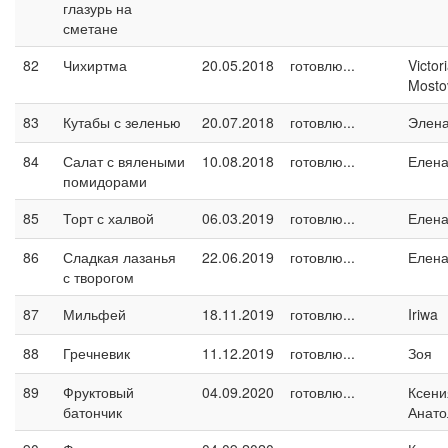
глазурь на
сметане
82
Чихиртма
20.05.2018
готовлю...
Victor
Mosto
83
Кутабы с зеленью
20.07.2018
готовлю...
Элен
84
Салат с вялеными
10.08.2018
готовлю...
Елен
помидорами
85
Торт с халвой
06.03.2019
готовлю...
Елен
86
Сладкая лазанья
22.06.2019
готовлю...
Елен
с творогом
87
Мильфей
18.11.2019
готовлю...
Iriwa
88
Гречневик
11.12.2019
готовлю...
Зоя
89
Фруктовый
04.09.2020
готовлю...
Ксени
батончик
Анато