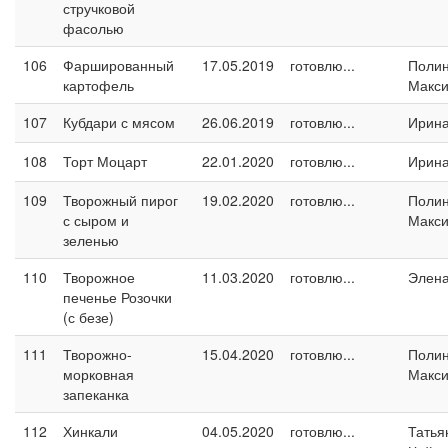
стручковой
фасолью
106
Фаршированный
17.05.2019
готовлю...
Поли
картофель
Макс
107
Кубдари с мясом
26.06.2019
готовлю...
Ирина
108
Торт Моцарт
22.01.2020
готовлю...
Ирина
109
Творожный пирог
19.02.2020
готовлю...
Поли
с сыром и
Макс
зеленью
110
Творожное
11.03.2020
готовлю...
Элен
печенье Розочки
(с безе)
111
Творожно-
15.04.2020
готовлю...
Поли
морковная
Макс
запеканка
112
Хинкали
04.05.2020
готовлю...
Татья