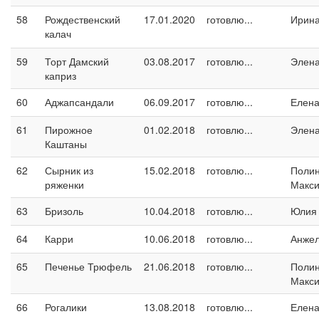
58
Рождественский
17.01.2020
готовлю...
Ирина
калач
59
Торт Дамский
03.08.2017
готовлю...
Элен
каприз
60
Аджапсандали
06.09.2017
готовлю...
Елен
61
Пирожное
01.02.2018
готовлю...
Элен
Каштаны
62
Сырник из
15.02.2018
готовлю...
Поли
ряженки
Макс
63
Бризоль
10.04.2018
готовлю...
Юлия
64
Карри
10.06.2018
готовлю...
Анжел
65
Печенье Трюфель
21.06.2018
готовлю...
Поли
Макс
66
Рогалики
13.08.2018
готовлю...
Елен