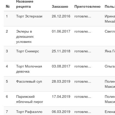
Название
№
рецепта
Заказано
Приготовлено
Поль
1
Торт Эстерхази
26.12.2016
готовлю...
Ирин
Миха
2
Эклеры в
01.06.2017
готовлю...
Светл
домашних
условиях
3
Торт Сникерс
25.11.2018
готовлю...
Яна Г
4
Торт Молочная
03.08.2017
готовлю...
Ольга
девочка
5
Фасолевый суп
28.03.2019
готовлю...
Поли
Макс
6
Парижский
17.04.2019
готовлю...
Поли
яблочный пирог
Макс
7
Торт Рафаэлло
06.03.2019
готовлю...
Елен