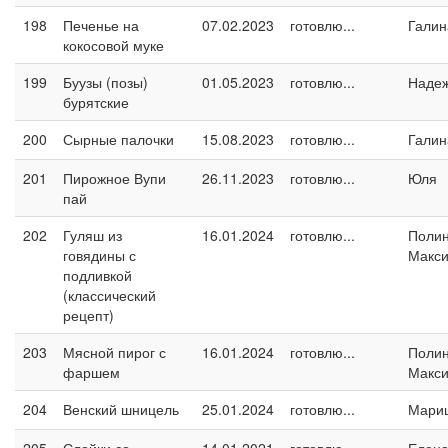
198
Печенье на
07.02.2023
готовлю...
Галин
кокосовой муке
199
Буузы (позы)
01.05.2023
готовлю...
Наде
бурятские
200
Сырные палочки
15.08.2023
готовлю...
Галин
201
Пирожное Вупи
26.11.2023
готовлю...
Юля
пай
202
Гуляш из
16.01.2024
готовлю...
Поли
говядины с
Макс
подливкой
(классический
рецепт)
203
Мясной пирог с
16.01.2024
готовлю...
Поли
фаршем
Макс
204
Венский шницель
25.01.2024
готовлю...
Мари