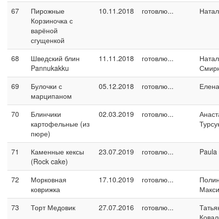
67
Пирожные
10.11.2018
готовлю...
Натал
Корзиночка с
варёной
сгущенкой
68
Шведский блин
11.11.2018
готовлю...
Натал
Pannukakku
Смир
69
Булочки с
05.12.2018
готовлю...
Елен
марципаном
70
Блинчики
02.03.2019
готовлю...
Анаст
картофельные (из
Турсу
пюре)
71
Каменные кексы
23.07.2019
готовлю...
Paula
(Rock cake)
72
Морковная
17.10.2019
готовлю...
Поли
коврижка
Макс
73
Торт Медовик
27.07.2016
готовлю...
Татья
Ковал