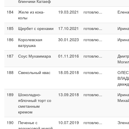
блинчики Катаеф
184
Желе из кока-
19.03.2021
готовлю...
Елен
колы
185
Щербет с орехами
17.10.2021
готовлю...
Ирин
186
Королевская
30.01.2023
готовлю...
Ирин
ватрушка
187
Соус Мухаммара
01.11.2016
готовлю...
Дмит
Могил
188
Свекольный квас
18.05.2018
готовлю...
ОЛЕС
ВЛАД
дваж
189
Шоколадно-
13.09.2018
готовлю...
Ирин
яблочный торт со
Миха
сметанным
кремом
190
Печенье с
10.07.2019
готовлю...
Элен
арахисовой мукой