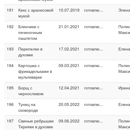
191
Кекс с арахисовой
10.07.2019
готовлю...
Элен
мукой
192
Блинчики с
21.01.2021
готовлю...
Поли
печеночным
Макс
паштетом
193
Перепелки в
17.02.2021
готовлю...
Елен
духовке
194
Картошка с
09.03.2021
готовлю...
Поли
фрикадельками в
Макс
мультиварке
195
Борщ с
12.04.2021
готовлю...
Ирин
черносливом
196
Тунец на
20.05.2022
готовлю...
Елен
сковороде
197
Свиные ребрышки
09.06.2022
готовлю...
Поли
Терияки в духовке
Макс