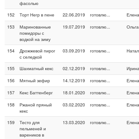
фасолью
152
Торт Негр в пене
22.06.2019
готовлю...
Елен
153
Маринованные
19.07.2019
готовлю...
Ольга
помидоры с
водкой на зиму
154
Дрожжевой пирог
03.09.2019
готовлю...
Натал
с селедкой
155
Шахматный кекс
02.12.2019
готовлю...
Ирин
156
Мятный зефир
14.12.2019
готовлю...
Елен
157
Кекс Баттенберг
18.01.2020
готовлю...
Елен
158
Ржаной пряный
03.02.2020
готовлю...
Елен
кекс
159
Тесто для
13.03.2020
готовлю...
Елен
пельменей и
вареников в