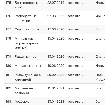
175
Безглютеновый
22.07.2019
готовлю...
Натал
хлеб
176
Разноцветные
07.03.2020
готовлю...
Ирина
пельмени
177
Сироп из фиников
17.03.2020
готовлю...
Зоя
178
Мятный торт
15.04.2020
готовлю...
Елен
(коржи и крем -
мятные)
179
Радужный торт
15.04.2020
готовлю...
Елен
180
Мадьярский торт
10.06.2020
готовлю...
Натал
181
Рыба, тушеная с
20.09.2020
готовлю...
Поли
картошкой
Макс
182
Малиновые
15.01.2021
готовлю...
Зоя
блинчики
183
Арабские
15.01.2021
готовлю...
Зоя