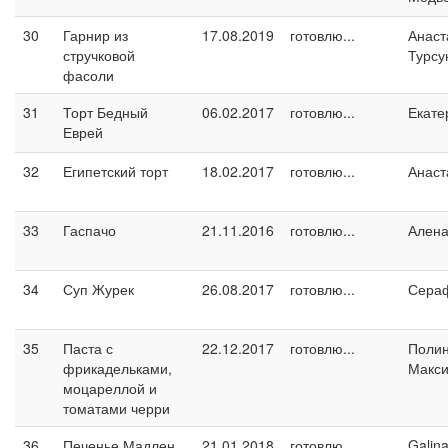
30
Гарнир из
17.08.2019
готовлю...
Анаст
стручковой
Турсу
фасоли
31
Торт Бедный
06.02.2017
готовлю...
Екате
Еврей
32
Египетский торт
18.02.2017
готовлю...
Анаст
33
Гаспачо
21.11.2016
готовлю...
Ален
34
Суп Журек
26.08.2017
готовлю...
Сера
35
Паста с
22.12.2017
готовлю...
Поли
фрикадельками,
Макс
моцареллой и
томатами черри
36
Печенье Мадлен
21.01.2018
готовлю...
Galin