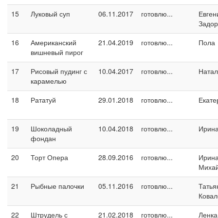
15
Луковый суп
06.11.2017
готовлю...
Евген
Задо
16
Американский
21.04.2019
готовлю...
Пола
вишневый пирог
17
Рисовый пудинг с
10.04.2017
готовлю...
Натал
карамелью
18
Рататуй
29.01.2018
готовлю...
Екате
19
Шоколадный
10.04.2018
готовлю...
Ирина
фондан
20
Торт Опера
28.09.2016
готовлю...
Ирин
Миха
21
Рыбные палочки
05.11.2016
готовлю...
Татья
Ковал
22
Штрудель с
21.02.2018
готовлю...
Ленка