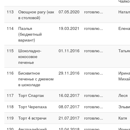
Чайко
113
Овощное рагу (как
07.05.2020
готовлю...
Натал
в столовой)
114
Паэлья
19.03.2021
готовлю...
Елен
(бюджетный
вариант)
115
Шоколадно-
01.11.2016
готовлю...
Татья
кокосовое
печенье
116
Бисквитное
29.11.2016
готовлю...
Ирин
печенье с джемом
Миха
в шоколаде
117
Торт Спартак
16.02.2017
готовлю...
Леся
118
Торт Черепаха
08.07.2017
готовлю...
Эльви
119
Торт 4 встречи
21.07.2017
готовлю...
Катя
120
Австралийский
10.04.2018
готовлю...
Ирина