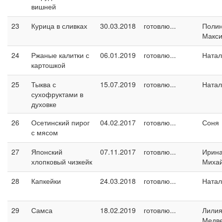
вишней
23
Курица в сливках
30.03.2018
готовлю...
Поли
Макс
24
Ржаные калитки с
06.01.2019
готовлю...
Натал
картошкой
25
Тыква с
15.07.2019
готовлю...
Натал
сухофруктами в
духовке
26
Осетинский пирог
04.02.2017
готовлю...
Соня
с мясом
27
Японский
07.11.2017
готовлю...
Ирин
хлопковый чизкейк
Миха
28
Капкейки
24.03.2018
готовлю...
Натал
29
Самса
18.02.2019
готовлю...
Лили
Медв