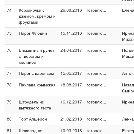
74
Корзиночки с
26.08.2016
готовлю...
Елен
джемом, кремом и
фруктами
75
Пирог Флодни
15.11.2016
готовлю...
Ирин
Миха
76
Бисквитный рулет
24.04.2017
готовлю...
Поли
с творогом и
Макс
малиной
77
Пирог с вареньем
15.05.2017
готовлю...
Антон
78
Пахлава крымская
18.08.2017
готовлю...
Натал
Смир
79
Штрудель из
16.12.2017
готовлю...
Ирин
вытяжного теста
80
Торт Апшерон
21.02.2018
готовлю...
Ленка
81
Шоколадная
10.03.2018
готовлю...
Екате