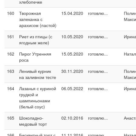
хлебопечке
160
Творожная
15.04.2020
готовлю...
Поли
запеканка с
Макс
арахисом (пастой)
161
Риет из птицы (с
10.05.2020
готовлю...
Ирин
ягодным желе)
162
Пирог Утренняя
15.05.2020
готовлю...
Натал
роса
163
Ленивый курник
30.11.2020
готовлю...
Поли
на заливном тесте
Макс
164
Лазанья с куриной
06.05.2022
готовлю...
Ирин
грудкой и
шампиньонами
(белый соус)
165
Шоколадно-
02.10.2016
готовлю...
Анаст
медовый торт
166
Бисквитный торт с
11.11.2016
готовлю...
Натал