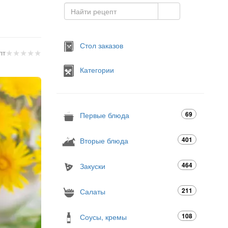
Стол заказов
★
★
★
★
★
пт
Категории
69
Первые блюда
401
Вторые блюда
464
Закуски
211
Салаты
108
Соусы, кремы