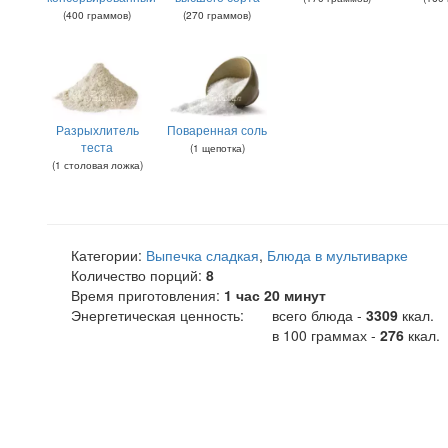
(
400
граммов
)
(
270
граммов
)
Разрыхлитель
Поваренная соль
теста
(
1
щепотка
)
(
1
столовая ложка
)
Категории:
Выпечка сладкая
,
Блюда в мультиварке
Количество порций:
8
Время приготовления:
1 час 20 минут
Энергетическая ценность:
всего блюда -
3309
ккал
.
в 100 граммах -
276
ккал.