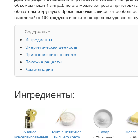
объемом чаши 4 литра), но его можно запросто приготовить
обязательно круглую). Время выпечки зависит от особенност
выставляйте 190 градусов и пеките на среднем уровне до су
Содержание:
Ингредиенты
Энергетическая ценность
Приготовление по шагам
Похожие рецепты
Комментарии
Ингредиенты:
Ананас
Мука пшеничная
Сахар
Масло 
консервированный
высшего сорта
(
170
граммов
)
(
160