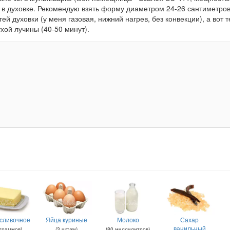
 в духовке. Рекомендую взять форму диаметром 24-26 сантиметров 
ей духовки (у меня газовая, нижний нагрев, без конвекции), а вот 
хой лучины (40-50 минут).
сливочное
Яйца куриные
Молоко
Сахар
ванильный
граммов
)
(
3
штуки
)
(
80
миллилитров
)