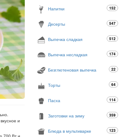
152
Напитки
547
Десерты
512
Выпечка сладкая
174
Выпечка несладкая
22
Безглютеновая выпечка
64
Торты
114
Пасха
ьно.
359
Заготовки на зиму
 вкусное и
123
Блюда в мультиварке
ю 700 Вт и