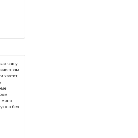
чае чашу
личеством
и хватит,
ь
рме
ерем
у меня
уктов без