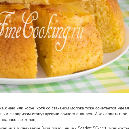
 к чаю или кофе, хотя со стаканом молока тоже сочетается идеал
ным сюрпризом станут кусочки сочного ананаса. И как аппетитное,
 ананасовых колец.
печки в мультиварке (моя помощница - Scarlett SC-411, мощность