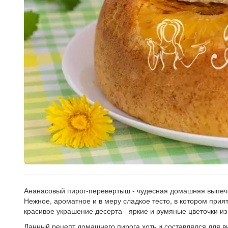
Рецепт
по
заказу
Ананасовый пирог-перевертыш - чудесная домашняя выпечка
Нежное, ароматное и в меру сладкое тесто, в котором прият
красивое украшение десерта - яркие и румяные цветочки из
Данный рецепт домашнего пирога хоть и составлялся для вы