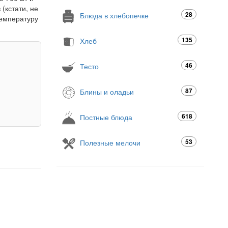
(кстати, не
28
Блюда в хлебопечке
температуру
135
Хлеб
46
Тесто
87
Блины и оладьи
618
Постные блюда
53
Полезные мелочи