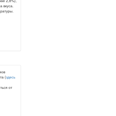
ае 2,8%),
а вкуса.
ературы.
мов
та (
здесь
ться от