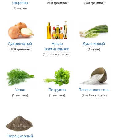
окорочка
(
500
граммов
)
(
250
граммов
)
(
3
штуки
)
Лук репчатый
Масло
Лук зеленый
растительное
(
100
граммов
)
(
1
пучок
)
(
4
столовые ложки
)
Укроп
Петрушка
Поваренная соль
(
3
веточки
)
(
1
веточка
)
(
1
чайная ложка
)
Перец черный