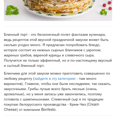
Рецепт
по
заказу
Блинный торт - это бесконечный полет фантазии кулинара,
ведь рецептов этой вкусной праздничной закуски может быть
сколько угодно много. Я предлагаю попробовать блюдо,
которое состоит из нежных сырных блинчиков с укропом,
жареных грибов, вареной курицы и сливочного сыра.
Получится не только эффектный, но и по-настоящему вкусный
и сытный блинный торт.
Блинчики для этой закуски можно приготовить совершенно по
любому рецепту (
зайдите в эту категорию
- там много
вариантов). Главное, чтобы они были несладкими, так сказать,
закусочными. Грибы лучше всего брать лесные (очень
ароматные), но у меня запасы уже закончились, поэтому
готовила с шампиньонами. Сливочный сыр я по традиции
покупаю белорусского производства - Крем-Чиз (Cream
Cheese) от компании Bonfesto.