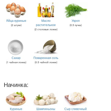
Яйца куриные
Масло
Укроп
растительное
(
2
штуки
)
(
0.5
пучка
)
(
2
столовые ложки
)
Сахар
Поваренная соль
(
1
чайная ложка
)
(
0.5
чайной ложки
)
Начинка:
Куриные
Шампиньоны
Сыр сливочный