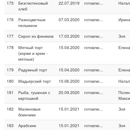
175
Безглютеновый
22.07.2019
готовлю...
Натал
хлеб
176
Разноцветные
07.03.2020
готовлю...
Ирина
пельмени
177
Сироп из фиников
17.03.2020
готовлю...
Зоя
178
Мятный торт
15.04.2020
готовлю...
Елен
(коржи и крем -
мятные)
179
Радужный торт
15.04.2020
готовлю...
Елен
180
Мадьярский торт
10.06.2020
готовлю...
Натал
181
Рыба, тушеная с
20.09.2020
готовлю...
Поли
картошкой
Макс
182
Малиновые
15.01.2021
готовлю...
Зоя
блинчики
183
Арабские
15.01.2021
готовлю...
Зоя