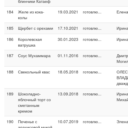
блинчики Катаеф
184
Желе из кока-
19.03.2021
готовлю...
Елен
колы
185
Щербет с орехами
17.10.2021
готовлю...
Ирин
186
Королевская
30.01.2023
готовлю...
Ирин
ватрушка
187
Соус Мухаммара
01.11.2016
готовлю...
Дмит
Могил
188
Свекольный квас
18.05.2018
готовлю...
ОЛЕС
ВЛАД
дваж
189
Шоколадно-
13.09.2018
готовлю...
Ирин
яблочный торт со
Миха
сметанным
кремом
190
Печенье с
10.07.2019
готовлю...
Элен
арахисовой мукой