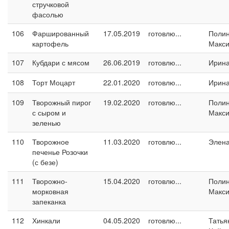
стручковой
фасолью
106
Фаршированный
17.05.2019
готовлю...
Поли
картофель
Макс
107
Кубдари с мясом
26.06.2019
готовлю...
Ирина
108
Торт Моцарт
22.01.2020
готовлю...
Ирина
109
Творожный пирог
19.02.2020
готовлю...
Поли
с сыром и
Макс
зеленью
110
Творожное
11.03.2020
готовлю...
Элен
печенье Розочки
(с безе)
111
Творожно-
15.04.2020
готовлю...
Поли
морковная
Макс
запеканка
112
Хинкали
04.05.2020
готовлю...
Татья