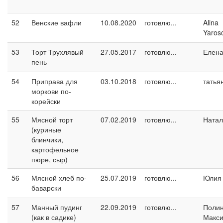
52
Венские вафли
10.08.2020
готовлю...
Alina
Yaros
53
Торт Трухлявый
27.05.2017
готовлю...
Елен
пень
54
Приправа для
03.10.2018
готовлю...
татья
моркови по-
корейски
55
Мясной торт
07.02.2019
готовлю...
Натал
(куриные
блинчики,
картофельное
пюре, сыр)
56
Мясной хлеб по-
25.07.2019
готовлю...
Юлия 
баварски
57
Манный пудинг
22.09.2019
готовлю...
Поли
(как в садике)
Макс