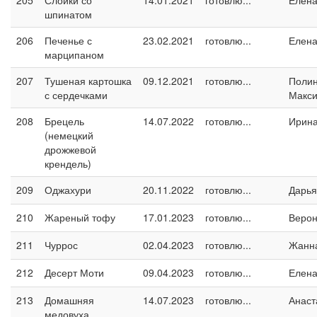
205
Слойки со
14.01.2021
готовлю...
Елен
шпинатом
206
Печенье с
23.02.2021
готовлю...
Елен
марципаном
207
Тушеная картошка
09.12.2021
готовлю...
Поли
с сердечками
Макс
208
Брецель
14.07.2022
готовлю...
Ирин
(немецкий
дрожжевой
крендель)
209
Оджахури
20.11.2022
готовлю...
Дарья
210
Жареный тофу
17.01.2023
готовлю...
Верон
211
Чуррос
02.04.2023
готовлю...
Жанн
212
Десерт Моти
09.04.2023
готовлю...
Елен
213
Домашняя
14.07.2023
готовлю...
Анаст
медовуха