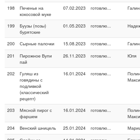
198
Печенье на
07.02.2023
готовлю...
Галин
кокосовой муке
199
Буузы (позы)
01.05.2023
готовлю...
Наде
бурятские
200
Сырные палочки
15.08.2023
готовлю...
Галин
201
Пирожное Вупи
26.11.2023
готовлю...
Юля
пай
202
Гуляш из
16.01.2024
готовлю...
Поли
говядины с
Макс
подливкой
(классический
рецепт)
203
Мясной пирог с
16.01.2024
готовлю...
Поли
фаршем
Макс
204
Венский шницель
25.01.2024
готовлю...
Мари