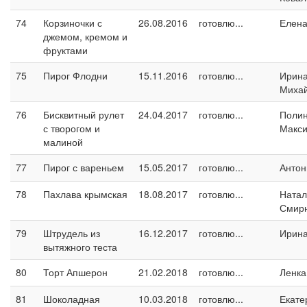
74
Корзиночки с
26.08.2016
готовлю...
Елен
джемом, кремом и
фруктами
75
Пирог Флодни
15.11.2016
готовлю...
Ирин
Миха
76
Бисквитный рулет
24.04.2017
готовлю...
Поли
с творогом и
Макс
малиной
77
Пирог с вареньем
15.05.2017
готовлю...
Антон
78
Пахлава крымская
18.08.2017
готовлю...
Натал
Смир
79
Штрудель из
16.12.2017
готовлю...
Ирин
вытяжного теста
80
Торт Апшерон
21.02.2018
готовлю...
Ленка
81
Шоколадная
10.03.2018
готовлю...
Екате