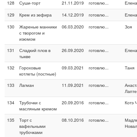
128
Суши-торт
21.11.2019
готовлю...
Елен
129
Крем из зефира
14.12.2019
готовлю...
Елен
130
Жареные манники
06.03.2020
готовлю...
Зоя
с творогом и
изюмом
131
Сладкий плов в
26.09.2020
готовлю...
Елен
тыкве
132
Гороховые
09.03.2021
готовлю...
Таня
котлеты (постные)
133
Лагман
11.09.2021
готовлю...
Анаст
Лапте
134
Трубочки с
20.09.2016
готовлю...
Котэ 
масляным кремом
135
Торт с
08.10.2016
готовлю...
Мадл
вафельными
Новал
трубочками