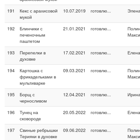
191
Кекс с арахисовой
10.07.2019
готовлю...
Элен
мукой
192
Блинчики с
21.01.2021
готовлю...
Поли
печеночным
Макс
паштетом
193
Перепелки в
17.02.2021
готовлю...
Елен
духовке
194
Картошка с
09.03.2021
готовлю...
Поли
фрикадельками в
Макс
мультиварке
195
Борщ с
12.04.2021
готовлю...
Ирин
черносливом
196
Тунец на
20.05.2022
готовлю...
Елен
сковороде
197
Свиные ребрышки
09.06.2022
готовлю...
Поли
Терияки в духовке
Макс