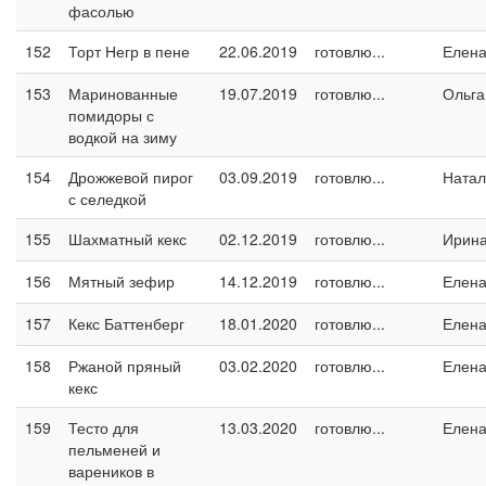
фасолью
152
Торт Негр в пене
22.06.2019
готовлю...
Елен
153
Маринованные
19.07.2019
готовлю...
Ольга
помидоры с
водкой на зиму
154
Дрожжевой пирог
03.09.2019
готовлю...
Натал
с селедкой
155
Шахматный кекс
02.12.2019
готовлю...
Ирин
156
Мятный зефир
14.12.2019
готовлю...
Елен
157
Кекс Баттенберг
18.01.2020
готовлю...
Елен
158
Ржаной пряный
03.02.2020
готовлю...
Елен
кекс
159
Тесто для
13.03.2020
готовлю...
Елен
пельменей и
вареников в