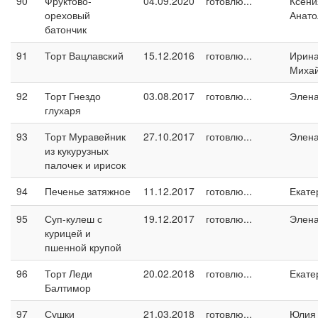
90
Фруктово-
04.09.2020
готовлю...
Ксени
ореховый
Анато
батончик
91
Торт Вацлавский
15.12.2016
готовлю...
Ирин
Миха
92
Торт Гнездо
03.08.2017
готовлю...
Элен
глухаря
93
Торт Муравейник
27.10.2017
готовлю...
Элен
из кукурузных
палочек и ирисок
94
Печенье затяжное
11.12.2017
готовлю...
Екате
95
Суп-кулеш с
19.12.2017
готовлю...
Элен
курицей и
пшенной крупой
96
Торт Леди
20.02.2018
готовлю...
Екате
Балтимор
97
Сушки
21.03.2018
готовлю...
Юлия