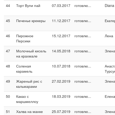
44
Торт Вупи пай
07.03.2017
готовлю...
Diana
45
Печенье крекеры
11.12.2017
готовлю...
Екате
46
Пирожное
15.12.2017
готовлю...
Лена
Персики
47
Молочный кисель
14.05.2018
готовлю...
Элен
на крахмале
48
Соленая
10.07.2018
готовлю...
Анаст
карамель
Турсу
49
Жареный рис с
27.02.2019
готовлю...
Элен
кальмарами
50
Какао с
18.03.2019
готовлю...
Елен
маршмеллоу
51
Халва на манке
25.07.2019
готовлю...
Элен