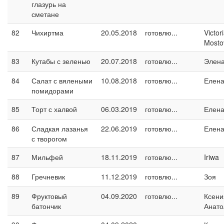
глазурь на
сметане
82
Чихиртма
20.05.2018
готовлю...
Victor
Mosto
83
Кутабы с зеленью
20.07.2018
готовлю...
Элен
84
Салат с вялеными
10.08.2018
готовлю...
Елен
помидорами
85
Торт с халвой
06.03.2019
готовлю...
Елен
86
Сладкая лазанья
22.06.2019
готовлю...
Елен
с творогом
87
Мильфей
18.11.2019
готовлю...
Iriwa
88
Гречневик
11.12.2019
готовлю...
Зоя
89
Фруктовый
04.09.2020
готовлю...
Ксени
батончик
Анато