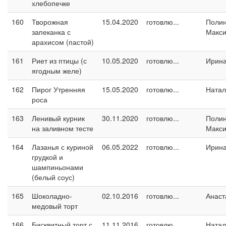
хлебопечке
160
Творожная
15.04.2020
готовлю...
Поли
запеканка с
Макс
арахисом (пастой)
161
Риет из птицы (с
10.05.2020
готовлю...
Ирин
ягодным желе)
162
Пирог Утренняя
15.05.2020
готовлю...
Натал
роса
163
Ленивый курник
30.11.2020
готовлю...
Поли
на заливном тесте
Макс
164
Лазанья с куриной
06.05.2022
готовлю...
Ирин
грудкой и
шампиньонами
(белый соус)
165
Шоколадно-
02.10.2016
готовлю...
Анаст
медовый торт
166
Бисквитный торт с
11.11.2016
готовлю...
Натал