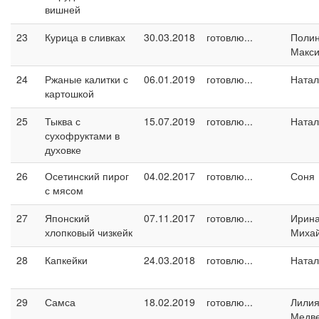
вишней
23
Курица в сливках
30.03.2018
готовлю...
Поли
Макс
24
Ржаные калитки с
06.01.2019
готовлю...
Натал
картошкой
25
Тыква с
15.07.2019
готовлю...
Натал
сухофруктами в
духовке
26
Осетинский пирог
04.02.2017
готовлю...
Соня
с мясом
27
Японский
07.11.2017
готовлю...
Ирин
хлопковый чизкейк
Миха
28
Капкейки
24.03.2018
готовлю...
Натал
29
Самса
18.02.2019
готовлю...
Лили
Медв