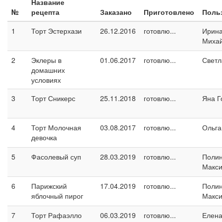
Название
№
рецепта
Заказано
Приготовлено
Поль
1
Торт Эстерхази
26.12.2016
готовлю...
Ирин
Миха
2
Эклеры в
01.06.2017
готовлю...
Светл
домашних
условиях
3
Торт Сникерс
25.11.2018
готовлю...
Яна Г
4
Торт Молочная
03.08.2017
готовлю...
Ольга
девочка
5
Фасолевый суп
28.03.2019
готовлю...
Поли
Макс
6
Парижский
17.04.2019
готовлю...
Поли
яблочный пирог
Макс
7
Торт Рафаэлло
06.03.2019
готовлю...
Елен