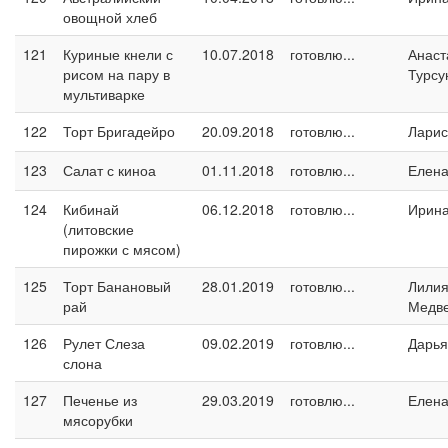
овощной хлеб
121
Куриные кнели с
10.07.2018
готовлю...
Анаст
рисом на пару в
Турсу
мультиварке
122
Торт Бригадейро
20.09.2018
готовлю...
Ларис
123
Салат с киноа
01.11.2018
готовлю...
Елен
124
Кибинай
06.12.2018
готовлю...
Ирин
(литовские
пирожки с мясом)
125
Торт Банановый
28.01.2019
готовлю...
Лили
рай
Медв
126
Рулет Слеза
09.02.2019
готовлю...
Дарья
слона
127
Печенье из
29.03.2019
готовлю...
Елен
мясорубки