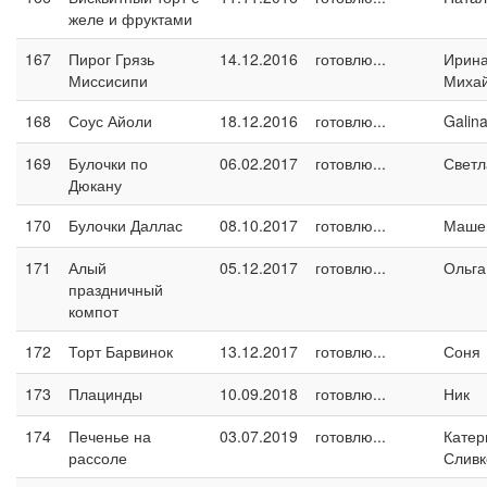
желе и фруктами
167
Пирог Грязь
14.12.2016
готовлю...
Ирин
Миссисипи
Миха
168
Соус Айоли
18.12.2016
готовлю...
Galin
169
Булочки по
06.02.2017
готовлю...
Светл
Дюкану
170
Булочки Даллас
08.10.2017
готовлю...
Маше
171
Алый
05.12.2017
готовлю...
Ольга
праздничный
компот
172
Торт Барвинок
13.12.2017
готовлю...
Соня
173
Плацинды
10.09.2018
готовлю...
Ник
174
Печенье на
03.07.2019
готовлю...
Катер
рассоле
Сливк