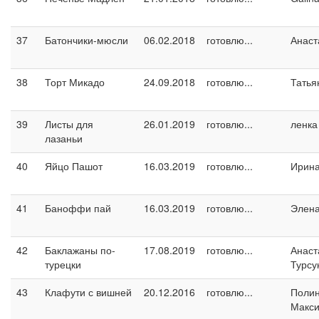
37
Батончики-мюсли
06.02.2018
готовлю...
Анаст
38
Торт Микадо
24.09.2018
готовлю...
Татья
39
Листы для
26.01.2019
готовлю...
ленка
лазаньи
40
Яйцо Пашот
16.03.2019
готовлю...
Ирин
41
Баноффи пай
16.03.2019
готовлю...
Элен
42
Баклажаны по-
17.08.2019
готовлю...
Анаст
турецки
Турсу
43
Клафути с вишней
20.12.2016
готовлю...
Поли
Макс