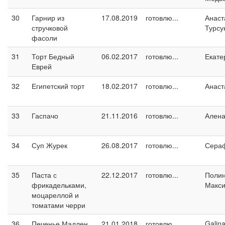
30
Гарнир из
17.08.2019
готовлю...
Анаст
стручковой
Турсу
фасоли
31
Торт Бедный
06.02.2017
готовлю...
Екате
Еврей
32
Египетский торт
18.02.2017
готовлю...
Анаст
33
Гаспачо
21.11.2016
готовлю...
Ален
34
Суп Журек
26.08.2017
готовлю...
Сера
35
Паста с
22.12.2017
готовлю...
Поли
фрикадельками,
Макс
моцареллой и
томатами черри
36
Печенье Мадлен
21.01.2018
готовлю...
Galin