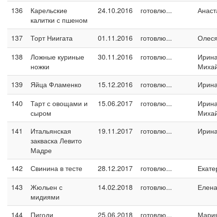
136
Карельские
24.10.2016
готовлю...
Анаст
калитки с пшеном
137
Торт Ниигата
01.11.2016
готовлю...
Олес
138
Ложные куриные
30.11.2016
готовлю...
Ирин
ножки
Миха
139
Яйца Фламенко
15.12.2016
готовлю...
Ирин
140
Тарт с овощами и
15.06.2017
готовлю...
Ирин
сыром
Миха
141
Итальянская
19.11.2017
готовлю...
Ирина
закваска Левито
Мадре
142
Свинина в тесте
28.12.2017
готовлю...
Екате
143
Жюльен с
14.02.2018
готовлю...
Елен
мидиями
144
Пигоди
25.06.2018
готовлю...
Мари