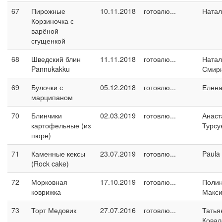
67
Пирожные
10.11.2018
готовлю...
Натал
Корзиночка с
варёной
сгущенкой
68
Шведский блин
11.11.2018
готовлю...
Натал
Pannukakku
Смир
69
Булочки с
05.12.2018
готовлю...
Елен
марципаном
70
Блинчики
02.03.2019
готовлю...
Анаст
картофельные (из
Турсу
пюре)
71
Каменные кексы
23.07.2019
готовлю...
Paula
(Rock cake)
72
Морковная
17.10.2019
готовлю...
Поли
коврижка
Макс
73
Торт Медовик
27.07.2016
готовлю...
Татья
Ковал