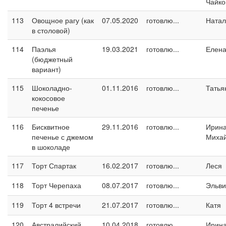
Чайко
113
Овощное рагу (как
07.05.2020
готовлю...
Натал
в столовой)
114
Паэлья
19.03.2021
готовлю...
Елен
(бюджетный
вариант)
115
Шоколадно-
01.11.2016
готовлю...
Татья
кокосовое
печенье
116
Бисквитное
29.11.2016
готовлю...
Ирин
печенье с джемом
Миха
в шоколаде
117
Торт Спартак
16.02.2017
готовлю...
Леся
118
Торт Черепаха
08.07.2017
готовлю...
Эльви
119
Торт 4 встречи
21.07.2017
готовлю...
Катя
120
Австралийский
10.04.2018
готовлю...
Ирина