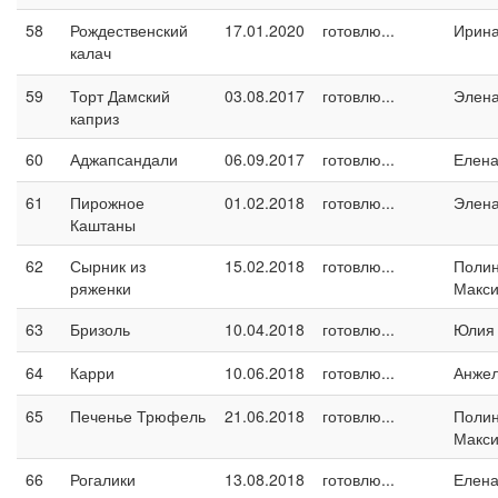
58
Рождественский
17.01.2020
готовлю...
Ирина
калач
59
Торт Дамский
03.08.2017
готовлю...
Элен
каприз
60
Аджапсандали
06.09.2017
готовлю...
Елен
61
Пирожное
01.02.2018
готовлю...
Элен
Каштаны
62
Сырник из
15.02.2018
готовлю...
Поли
ряженки
Макс
63
Бризоль
10.04.2018
готовлю...
Юлия
64
Карри
10.06.2018
готовлю...
Анжел
65
Печенье Трюфель
21.06.2018
готовлю...
Поли
Макс
66
Рогалики
13.08.2018
готовлю...
Елен