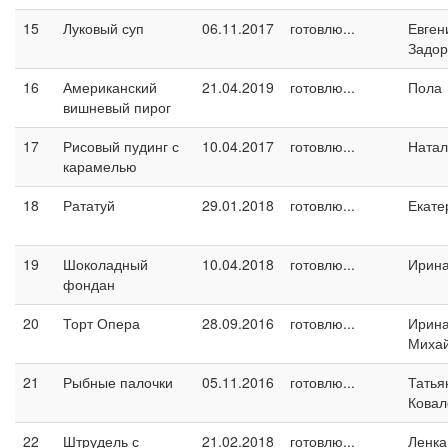
15
Луковый суп
06.11.2017
готовлю...
Евген
Задо
16
Американский
21.04.2019
готовлю...
Пола
вишневый пирог
17
Рисовый пудинг с
10.04.2017
готовлю...
Натал
карамелью
18
Рататуй
29.01.2018
готовлю...
Екате
19
Шоколадный
10.04.2018
готовлю...
Ирина
фондан
20
Торт Опера
28.09.2016
готовлю...
Ирин
Миха
21
Рыбные палочки
05.11.2016
готовлю...
Татья
Ковал
22
Штрудель с
21.02.2018
готовлю...
Ленка