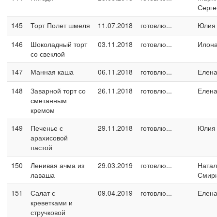
Серге
145
Торт Полет шмеля
11.07.2018
готовлю...
Юлия
146
Шоколадный торт
03.11.2018
готовлю...
Илон
со свеклой
147
Манная каша
06.11.2018
готовлю...
Елен
148
Заварной торт со
26.11.2018
готовлю...
Елен
сметанным
кремом
149
Печенье с
29.11.2018
готовлю...
Юлия
арахисовой
пастой
150
Ленивая ачма из
29.03.2019
готовлю...
Натал
лаваша
Смир
151
Салат с
09.04.2019
готовлю...
Елен
креветками и
стручковой