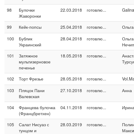
98
Булочки
22.03.2018
готовлю...
Galin
Жаворонки
99
Кейк-попсы
25.04.2018
готовлю...
Ольга
100
Бублик
28.04.2018
готовлю...
Ольга
Украинский
Нечип
101
Затяжное
18.05.2018
готовлю...
Анаст
мультизерновое
Турсу
печенье
102
Торт Фрезье
28.05.2018
готовлю...
Vol.M
103
Пляцок Пани
27.10.2018
готовлю...
Анна
Валевская
104
Францева булочка
04.11.2018
готовлю...
Ирина
(Францбретхен)
105
Салат Нисуаз с
28.03.2019
готовлю...
Поли
тунцом и
Макс