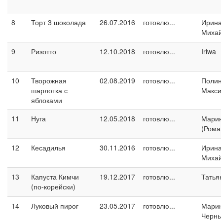
8
Торт 3 шоколада
26.07.2016
готовлю...
Ирин
Миха
9
Ризотто
12.10.2018
готовлю...
Iriwa
10
Творожная
02.08.2019
готовлю...
Поли
шарлотка с
Макс
яблоками
11
Нуга
12.05.2018
готовлю...
Марин
(Рома
12
Кесадилья
30.11.2016
готовлю...
Ирин
Миха
13
Капуста Кимчи
19.12.2017
готовлю...
Татья
(по-корейски)
14
Луковый пирог
23.05.2017
готовлю...
Мари
Черн