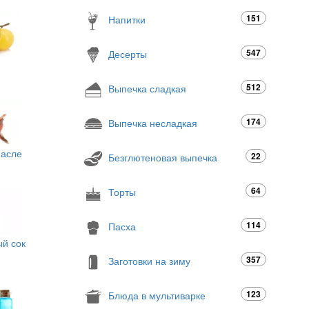
151
Напитки
547
Десерты
512
Выпечка сладкая
174
Выпечка несладкая
масле
22
Безглютеновая выпечка
64
Торты
114
Пасха
й сок
357
Заготовки на зиму
123
Блюда в мультиварке