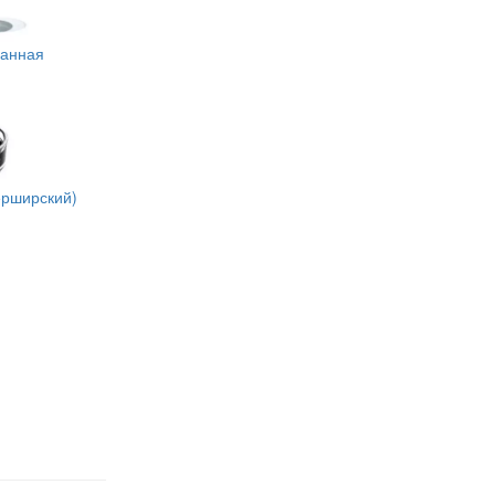
ванная
ерширский)