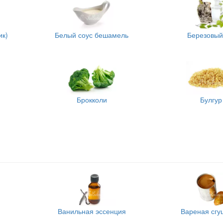
ик)
Белый соус бешамель
Березовый
Брокколи
Булгур
Ванильная эссенция
Вареная сгу