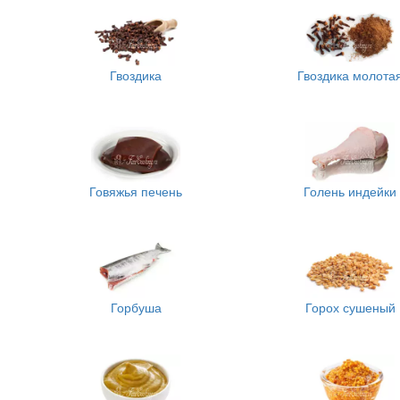
Гвоздика
Гвоздика молота
Говяжья печень
Голень индейки
Горбуша
Горох сушеный