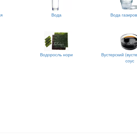
ая
Вода
Вода газиро
Водоросль нори
Вустерский (вуст
соус