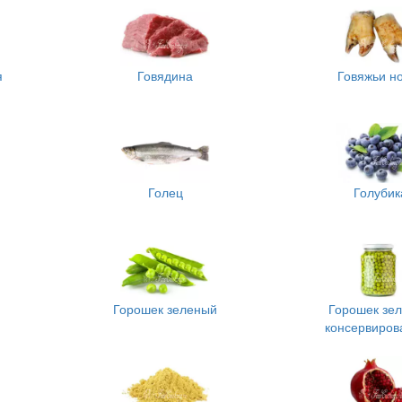
я
Говядина
Говяжьи н
Голец
Голубик
Горошек зеленый
Горошек зе
консервиров