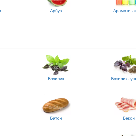
а
Арбуз
Ароматиза
Базилик
Базилик су
Батон
Бекон