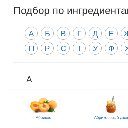
Подбор по ингредиент
А
Б
В
Г
Д
Е
П
Р
С
Т
У
Ф
А
Абрикос
Абрикосовый дже