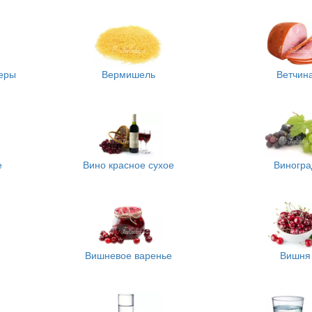
еры
Вермишель
Ветчин
е
Вино красное сухое
Виногра
Вишневое варенье
Вишня