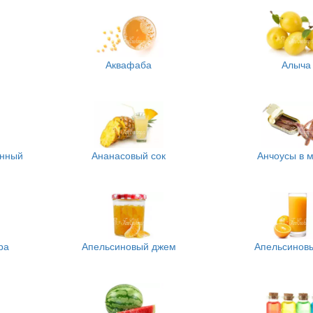
Аквафаба
Алыча
анный
Ананасовый сок
Анчоусы в 
ра
Апельсиновый джем
Апельсиновы