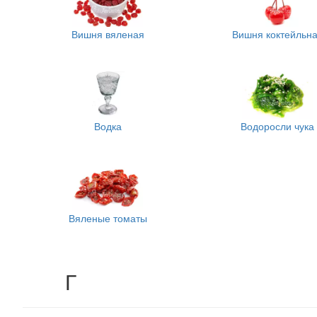
Вишня вяленая
Вишня коктейльн
Водка
Водоросли чука
Вяленые томаты
Г