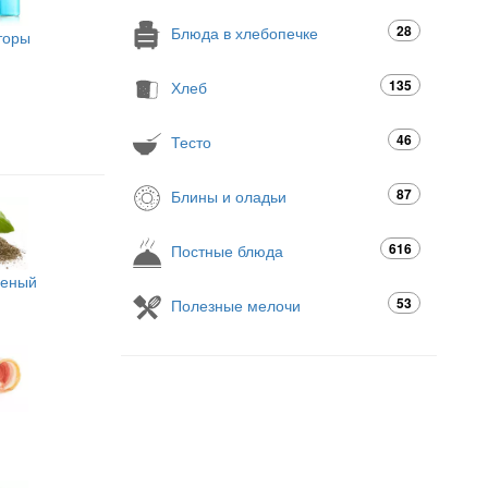
28
Блюда в хлебопечке
торы
135
Хлеб
46
Тесто
87
Блины и оладьи
616
Постные блюда
шеный
53
Полезные мелочи