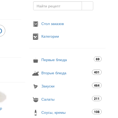
Стол заказов
О
Категории
69
Первые блюда
401
Вторые блюда
464
Закуски
211
Салаты
ар
108
Соусы, кремы