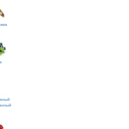
ожки
а
леный
анный