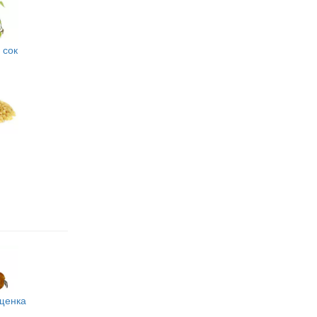
 сок
щенка