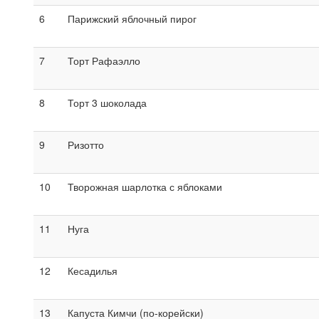
6
Парижский яблочный пирог
7
Торт Рафаэлло
8
Торт 3 шоколада
9
Ризотто
10
Творожная шарлотка с яблоками
11
Нуга
12
Кесадилья
13
Капуста Кимчи (по-корейски)