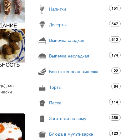
151
Напитки
547
Десерты
512
Выпечка сладкая
174
Выпечка несладкая
22
Безглютеновая выпечка
дь), мы
64
Торты
ически
114
Пасха
358
Заготовки на зиму
123
Блюда в мультиварке