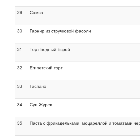
29
Самса
30
Гарнир из стручковой фасоли
31
Торт Бедный Еврей
32
Египетский торт
33
Гаспачо
34
Суп Журек
35
Паста с фрикадельками, моцареллой и томатами че