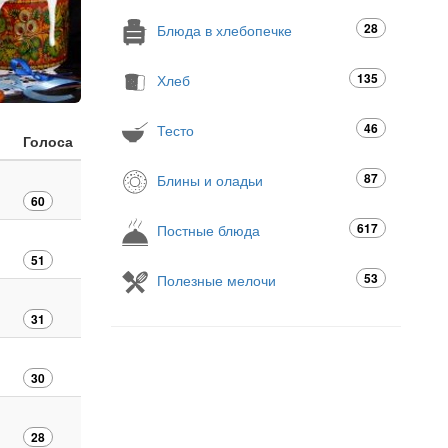
28
Блюда в хлебопечке
135
Хлеб
46
Тесто
Голоса
87
Блины и оладьи
60
617
Постные блюда
51
53
Полезные мелочи
31
30
28