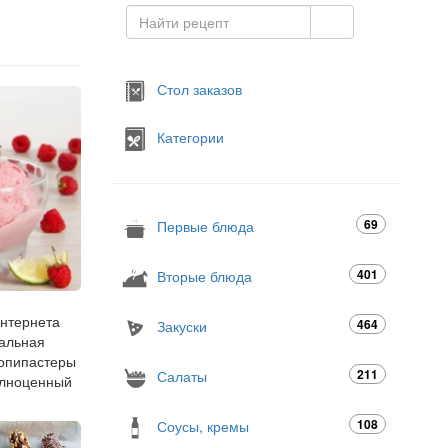
Стол заказов
Категории
69
Первые блюда
401
Вторые блюда
интернета
464
Закуски
еальная
копипастеры
211
Салаты
полноценный
108
Соусы, кремы