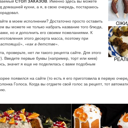
зываемый
СТОЛ ЗАКАЗОВ
. Именно здесь вы можете
д домашней кухни, а я, в свою очередь, постараюсь
порадовал.
айте в моем исполнении? Достаточно просто оставить
ем вы можете не только набрать название того блюда,
ами, но и дополнить его своими пожеланиями. К
иготовления этого десерта масса, поэтому при
настоящий»
,
«как в детстве»
.
а, проверьте, нет ли такого рецепта сайте. Для этого
). Введите первые буквы (например, торт или киев)
лось, значит я еще не поделилась с вами подобным
орее появился на сайте (то есть я его приготовила в первую очере
лонка Голоса. Когда вы отдаете свой голос за рецепт, тот автомат
ию.