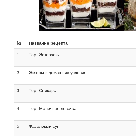
№
Название рецепта
1
Торт Эстерхази
2
Эклеры в домашних условиях
3
Торт Сникерс
4
Торт Молочная девочка
5
Фасолевый суп