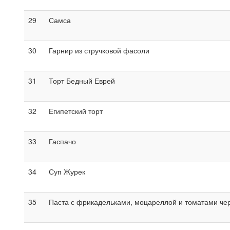
29
Самса
30
Гарнир из стручковой фасоли
31
Торт Бедный Еврей
32
Египетский торт
33
Гаспачо
34
Суп Журек
35
Паста с фрикадельками, моцареллой и томатами че