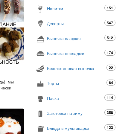
151
Напитки
547
Десерты
512
Выпечка сладкая
174
Выпечка несладкая
22
Безглютеновая выпечка
дь), мы
64
Торты
ически
114
Пасха
358
Заготовки на зиму
123
Блюда в мультиварке