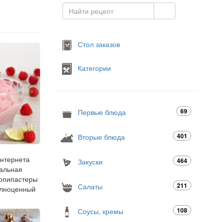
Стол заказов
Категории
69
Первые блюда
401
Вторые блюда
интернета
464
Закуски
еальная
копипастеры
211
Салаты
полноценный
108
Соусы, кремы