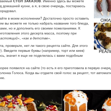
зываемый
СТОЛ ЗАКАЗОВ
. Именно здесь вы можете
д домашней кухни, а я, в свою очередь, постараюсь
порадовал.
айте в моем исполнении? Достаточно просто оставить
ем вы можете не только набрать название того блюда,
ами, но и дополнить его своими пожеланиями. К
иготовления этого десерта масса, поэтому при
настоящий»
,
«как в детстве»
.
а, проверьте, нет ли такого рецепта сайте. Для этого
). Введите первые буквы (например, торт или киев)
лось, значит я еще не поделилась с вами подобным
орее появился на сайте (то есть я его приготовила в первую очере
лонка Голоса. Когда вы отдаете свой голос за рецепт, тот автомат
ию.