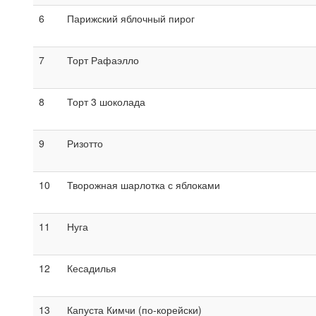
6
Парижский яблочный пирог
7
Торт Рафаэлло
8
Торт 3 шоколада
9
Ризотто
10
Творожная шарлотка с яблоками
11
Нуга
12
Кесадилья
13
Капуста Кимчи (по-корейски)