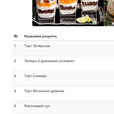
№
Название рецепта
1
Торт Эстерхази
2
Эклеры в домашних условиях
3
Торт Сникерс
4
Торт Молочная девочка
5
Фасолевый суп