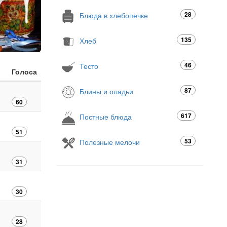
28
Блюда в хлебопечке
135
Хлеб
46
Тесто
Голоса
87
Блины и оладьи
60
617
Постные блюда
51
53
Полезные мелочи
31
30
28