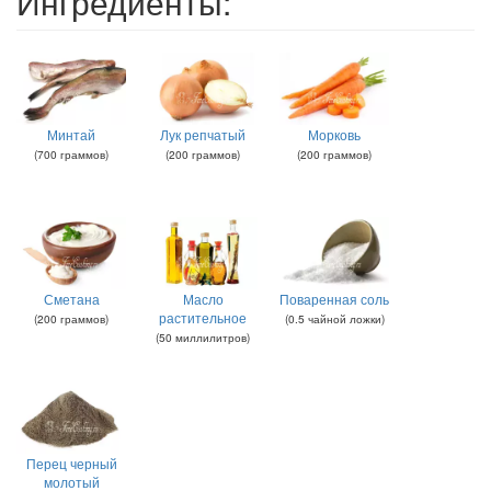
Ингредиенты:
Минтай
Лук репчатый
Морковь
(
700
граммов
)
(
200
граммов
)
(
200
граммов
)
Сметана
Масло
Поваренная соль
растительное
(
200
граммов
)
(
0.5
чайной ложки
)
(
50
миллилитров
)
Перец черный
молотый