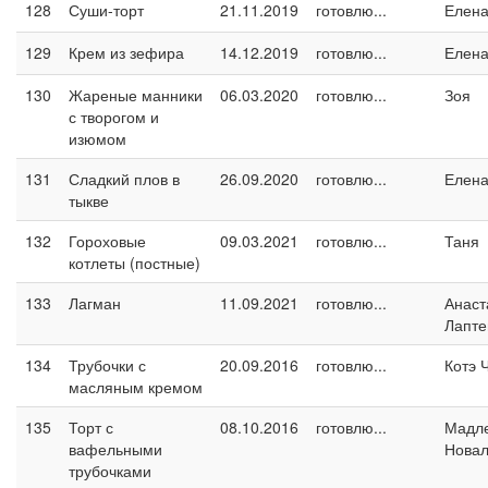
128
Суши-торт
21.11.2019
готовлю...
Елен
129
Крем из зефира
14.12.2019
готовлю...
Елен
130
Жареные манники
06.03.2020
готовлю...
Зоя
с творогом и
изюмом
131
Сладкий плов в
26.09.2020
готовлю...
Елен
тыкве
132
Гороховые
09.03.2021
готовлю...
Таня
котлеты (постные)
133
Лагман
11.09.2021
готовлю...
Анаст
Лапте
134
Трубочки с
20.09.2016
готовлю...
Котэ 
масляным кремом
135
Торт с
08.10.2016
готовлю...
Мадл
вафельными
Новал
трубочками