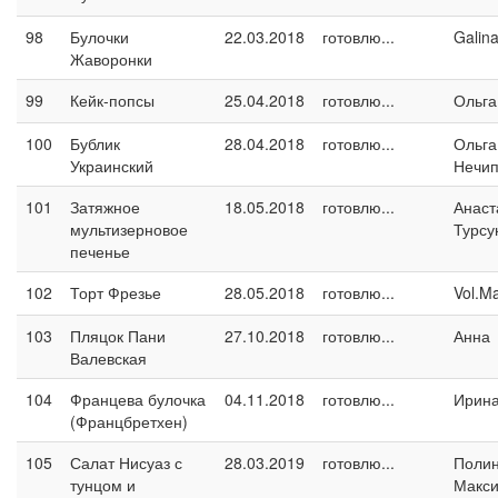
98
Булочки
22.03.2018
готовлю...
Galin
Жаворонки
99
Кейк-попсы
25.04.2018
готовлю...
Ольга
100
Бублик
28.04.2018
готовлю...
Ольга
Украинский
Нечип
101
Затяжное
18.05.2018
готовлю...
Анаст
мультизерновое
Турсу
печенье
102
Торт Фрезье
28.05.2018
готовлю...
Vol.M
103
Пляцок Пани
27.10.2018
готовлю...
Анна
Валевская
104
Францева булочка
04.11.2018
готовлю...
Ирина
(Францбретхен)
105
Салат Нисуаз с
28.03.2019
готовлю...
Поли
тунцом и
Макс