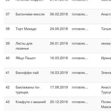
37
Батончики-мюсли
06.02.2018
готовлю...
Анаст
38
Торт Микадо
24.09.2018
готовлю...
Татья
39
Листы для
26.01.2019
готовлю...
ленка
лазаньи
40
Яйцо Пашот
16.03.2019
готовлю...
Ирин
41
Баноффи пай
16.03.2019
готовлю...
Элен
42
Баклажаны по-
17.08.2019
готовлю...
Анаст
турецки
Турсу
43
Клафути с вишней
20.12.2016
готовлю...
Поли
Макс