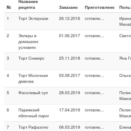
Название
№
рецепта
Заказано
Приготовлено
Поль
1
Торт Эстерхази
26.12.2016
готовлю...
Ирин
Миха
2
Эклеры в
01.06.2017
готовлю...
Светл
домашних
условиях
3
Торт Сникерс
25.11.2018
готовлю...
Яна Г
4
Торт Молочная
03.08.2017
готовлю...
Ольга
девочка
5
Фасолевый суп
28.03.2019
готовлю...
Поли
Макс
6
Парижский
17.04.2019
готовлю...
Поли
яблочный пирог
Макс
7
Торт Рафаэлло
06.03.2019
готовлю...
Елен