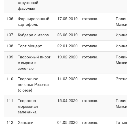
стручковой
фасолью
106
Фаршированный
17.05.2019
готовлю...
Поли
картофель
Макс
107
Кубдари с мясом
26.06.2019
готовлю...
Ирина
108
Торт Моцарт
22.01.2020
готовлю...
Ирина
109
Творожный пирог
19.02.2020
готовлю...
Поли
с сыром и
Макс
зеленью
110
Творожное
11.03.2020
готовлю...
Элен
печенье Розочки
(с безе)
111
Творожно-
15.04.2020
готовлю...
Поли
морковная
Макс
запеканка
112
Хинкали
04.05.2020
готовлю...
Татья