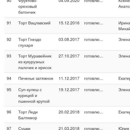
90
Фруктово-
04.09.2020
готовлю...
Ксени
ореховый
Анато
батончик
91
Торт Вацлавский
15.12.2016
готовлю...
Ирин
Миха
92
Торт Гнездо
03.08.2017
готовлю...
Элен
глухаря
93
Торт Муравейник
27.10.2017
готовлю...
Элен
из кукурузных
палочек и ирисок
94
Печенье затяжное
11.12.2017
готовлю...
Екате
95
Суп-кулеш с
19.12.2017
готовлю...
Элен
курицей и
пшенной крупой
96
Торт Леди
20.02.2018
готовлю...
Екате
Балтимор
97
Сушки
21.03.2018
готовлю...
Юлия