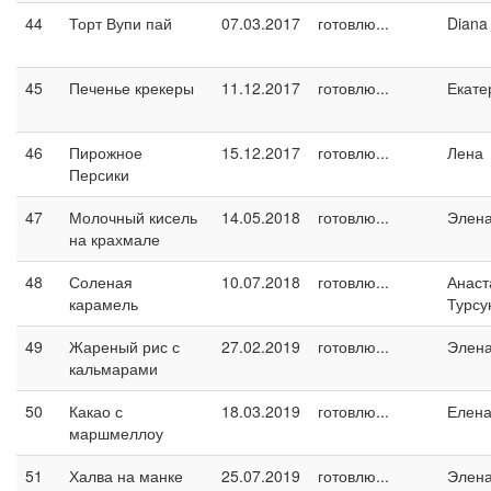
44
Торт Вупи пай
07.03.2017
готовлю...
Diana
45
Печенье крекеры
11.12.2017
готовлю...
Екате
46
Пирожное
15.12.2017
готовлю...
Лена
Персики
47
Молочный кисель
14.05.2018
готовлю...
Элен
на крахмале
48
Соленая
10.07.2018
готовлю...
Анаст
карамель
Турсу
49
Жареный рис с
27.02.2019
готовлю...
Элен
кальмарами
50
Какао с
18.03.2019
готовлю...
Елен
маршмеллоу
51
Халва на манке
25.07.2019
готовлю...
Элен