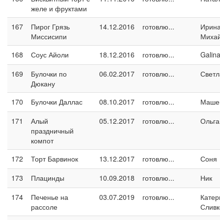
желе и фруктами
167
Пирог Грязь
14.12.2016
готовлю...
Ирин
Миссисипи
Миха
168
Соус Айоли
18.12.2016
готовлю...
Galin
169
Булочки по
06.02.2017
готовлю...
Светл
Дюкану
170
Булочки Даллас
08.10.2017
готовлю...
Маше
171
Алый
05.12.2017
готовлю...
Ольга
праздничный
компот
172
Торт Барвинок
13.12.2017
готовлю...
Соня
173
Плацинды
10.09.2018
готовлю...
Ник
174
Печенье на
03.07.2019
готовлю...
Катер
рассоле
Сливк