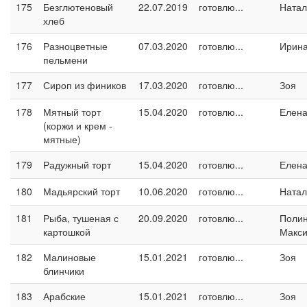
175
Безглютеновый
22.07.2019
готовлю...
Натал
хлеб
176
Разноцветные
07.03.2020
готовлю...
Ирина
пельмени
177
Сироп из фиников
17.03.2020
готовлю...
Зоя
178
Мятный торт
15.04.2020
готовлю...
Елен
(коржи и крем -
мятные)
179
Радужный торт
15.04.2020
готовлю...
Елен
180
Мадьярский торт
10.06.2020
готовлю...
Натал
181
Рыба, тушеная с
20.09.2020
готовлю...
Поли
картошкой
Макс
182
Малиновые
15.01.2021
готовлю...
Зоя
блинчики
183
Арабские
15.01.2021
готовлю...
Зоя