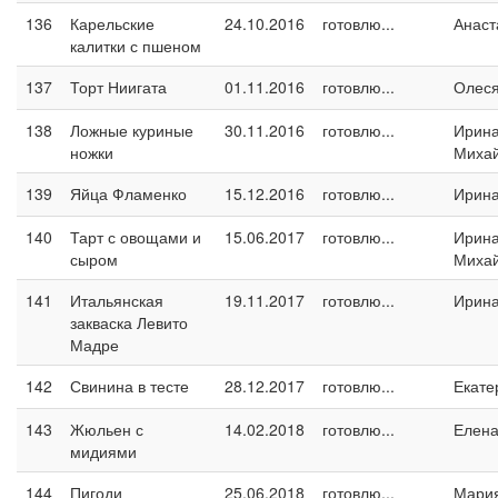
136
Карельские
24.10.2016
готовлю...
Анаст
калитки с пшеном
137
Торт Ниигата
01.11.2016
готовлю...
Олес
138
Ложные куриные
30.11.2016
готовлю...
Ирин
ножки
Миха
139
Яйца Фламенко
15.12.2016
готовлю...
Ирин
140
Тарт с овощами и
15.06.2017
готовлю...
Ирин
сыром
Миха
141
Итальянская
19.11.2017
готовлю...
Ирина
закваска Левито
Мадре
142
Свинина в тесте
28.12.2017
готовлю...
Екате
143
Жюльен с
14.02.2018
готовлю...
Елен
мидиями
144
Пигоди
25.06.2018
готовлю...
Мари