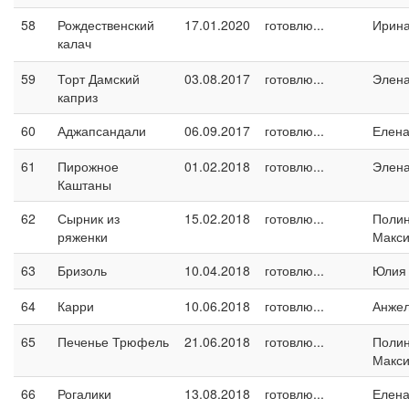
58
Рождественский
17.01.2020
готовлю...
Ирина
калач
59
Торт Дамский
03.08.2017
готовлю...
Элен
каприз
60
Аджапсандали
06.09.2017
готовлю...
Елен
61
Пирожное
01.02.2018
готовлю...
Элен
Каштаны
62
Сырник из
15.02.2018
готовлю...
Поли
ряженки
Макс
63
Бризоль
10.04.2018
готовлю...
Юлия
64
Карри
10.06.2018
готовлю...
Анжел
65
Печенье Трюфель
21.06.2018
готовлю...
Поли
Макс
66
Рогалики
13.08.2018
готовлю...
Елен