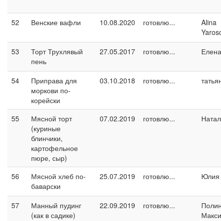
52
Венские вафли
10.08.2020
готовлю...
Alina
Yaros
53
Торт Трухлявый
27.05.2017
готовлю...
Елен
пень
54
Приправа для
03.10.2018
готовлю...
татья
моркови по-
корейски
55
Мясной торт
07.02.2019
готовлю...
Натал
(куриные
блинчики,
картофельное
пюре, сыр)
56
Мясной хлеб по-
25.07.2019
готовлю...
Юлия 
баварски
57
Манный пудинг
22.09.2019
готовлю...
Поли
(как в садике)
Макс