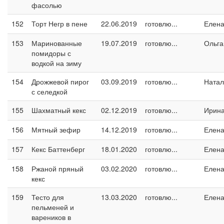
фасолью
152
Торт Негр в пене
22.06.2019
готовлю...
Елен
153
Маринованные
19.07.2019
готовлю...
Ольга
помидоры с
водкой на зиму
154
Дрожжевой пирог
03.09.2019
готовлю...
Натал
с селедкой
155
Шахматный кекс
02.12.2019
готовлю...
Ирин
156
Мятный зефир
14.12.2019
готовлю...
Елен
157
Кекс Баттенберг
18.01.2020
готовлю...
Елен
158
Ржаной пряный
03.02.2020
готовлю...
Елен
кекс
159
Тесто для
13.03.2020
готовлю...
Елен
пельменей и
вареников в