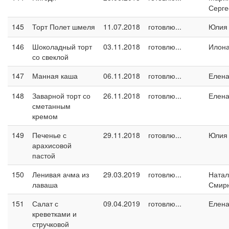
Серге
145
Торт Полет шмеля
11.07.2018
готовлю...
Юлия
146
Шоколадный торт
03.11.2018
готовлю...
Илон
со свеклой
147
Манная каша
06.11.2018
готовлю...
Елен
148
Заварной торт со
26.11.2018
готовлю...
Елен
сметанным
кремом
149
Печенье с
29.11.2018
готовлю...
Юлия
арахисовой
пастой
150
Ленивая ачма из
29.03.2019
готовлю...
Натал
лаваша
Смир
151
Салат с
09.04.2019
готовлю...
Елен
креветками и
стручковой