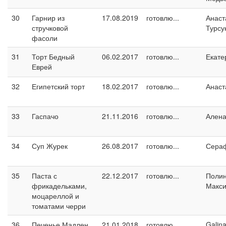
30
Гарнир из
17.08.2019
готовлю...
Анаст
стручковой
Турсу
фасоли
31
Торт Бедный
06.02.2017
готовлю...
Екате
Еврей
32
Египетский торт
18.02.2017
готовлю...
Анаст
33
Гаспачо
21.11.2016
готовлю...
Ален
34
Суп Журек
26.08.2017
готовлю...
Сера
35
Паста с
22.12.2017
готовлю...
Поли
фрикадельками,
Макс
моцареллой и
томатами черри
36
Печенье Мадлен
21.01.2018
готовлю...
Galin