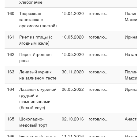
хлебопечке
160
Творожная
15.04.2020
готовлю...
Поли
запеканка с
Макс
арахисом (пастой)
161
Риет из птицы (с
10.05.2020
готовлю...
Ирин
ягодным желе)
162
Пирог Утренняя
15.05.2020
готовлю...
Натал
роса
163
Ленивый курник
30.11.2020
готовлю...
Поли
на заливном тесте
Макс
164
Лазанья с куриной
06.05.2022
готовлю...
Ирин
грудкой и
шампиньонами
(белый соус)
165
Шоколадно-
02.10.2016
готовлю...
Анаст
медовый торт
166
Бисквитный торт с
11.11.2016
готовлю...
Натал