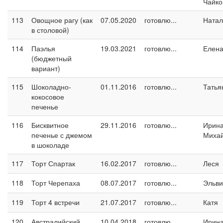
Чайко
113
Овощное рагу (как
07.05.2020
готовлю...
Натал
в столовой)
114
Паэлья
19.03.2021
готовлю...
Елен
(бюджетный
вариант)
115
Шоколадно-
01.11.2016
готовлю...
Татья
кокосовое
печенье
116
Бисквитное
29.11.2016
готовлю...
Ирин
печенье с джемом
Миха
в шоколаде
117
Торт Спартак
16.02.2017
готовлю...
Леся
118
Торт Черепаха
08.07.2017
готовлю...
Эльви
119
Торт 4 встречи
21.07.2017
готовлю...
Катя
120
Австралийский
10.04.2018
готовлю...
Ирина