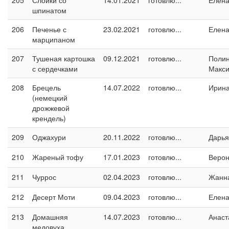
205
Слойки со
14.01.2021
готовлю...
Елен
шпинатом
206
Печенье с
23.02.2021
готовлю...
Елен
марципаном
207
Тушеная картошка
09.12.2021
готовлю...
Поли
с сердечками
Макс
208
Брецель
14.07.2022
готовлю...
Ирин
(немецкий
дрожжевой
крендель)
209
Оджахури
20.11.2022
готовлю...
Дарья
210
Жареный тофу
17.01.2023
готовлю...
Верон
211
Чуррос
02.04.2023
готовлю...
Жанн
212
Десерт Моти
09.04.2023
готовлю...
Елен
213
Домашняя
14.07.2023
готовлю...
Анаст
медовуха