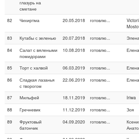
глазурь на
сметане
82
Чихиртма
20.05.2018
готовлю...
Victor
Mosto
83
Кутабы с зеленью
20.07.2018
готовлю...
Элен
84
Салат с вялеными
10.08.2018
готовлю...
Елен
помидорами
85
Торт с халвой
06.03.2019
готовлю...
Елен
86
Сладкая лазанья
22.06.2019
готовлю...
Елен
с творогом
87
Мильфей
18.11.2019
готовлю...
Iriwa
88
Гречневик
11.12.2019
готовлю...
Зоя
89
Фруктовый
04.09.2020
готовлю...
Ксени
батончик
Анато