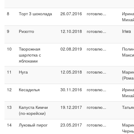
8
Торт 3 шоколада
26.07.2016
готовлю...
Ирин
Миха
9
Ризотто
12.10.2018
готовлю...
Iriwa
10
Творожная
02.08.2019
готовлю...
Поли
шарлотка с
Макс
яблоками
11
Нуга
12.05.2018
готовлю...
Марин
(Рома
12
Кесадилья
30.11.2016
готовлю...
Ирин
Миха
13
Капуста Кимчи
19.12.2017
готовлю...
Татья
(по-корейски)
14
Луковый пирог
23.05.2017
готовлю...
Мари
Черн