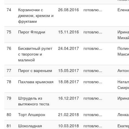
74
Корзиночки с
26.08.2016
готовлю...
Елен
джемом, кремом и
фруктами
75
Пирог Флодни
15.11.2016
готовлю...
Ирин
Миха
76
Бисквитный рулет
24.04.2017
готовлю...
Поли
с творогом и
Макс
малиной
77
Пирог с вареньем
15.05.2017
готовлю...
Антон
78
Пахлава крымская
18.08.2017
готовлю...
Натал
Смир
79
Штрудель из
16.12.2017
готовлю...
Ирин
вытяжного теста
80
Торт Апшерон
21.02.2018
готовлю...
Ленка
81
Шоколадная
10.03.2018
готовлю...
Екате