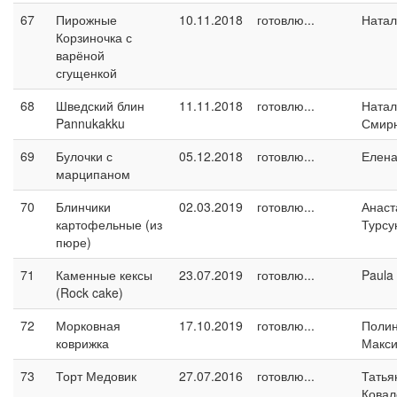
67
Пирожные
10.11.2018
готовлю...
Натал
Корзиночка с
варёной
сгущенкой
68
Шведский блин
11.11.2018
готовлю...
Натал
Pannukakku
Смир
69
Булочки с
05.12.2018
готовлю...
Елен
марципаном
70
Блинчики
02.03.2019
готовлю...
Анаст
картофельные (из
Турсу
пюре)
71
Каменные кексы
23.07.2019
готовлю...
Paula
(Rock cake)
72
Морковная
17.10.2019
готовлю...
Поли
коврижка
Макс
73
Торт Медовик
27.07.2016
готовлю...
Татья
Ковал