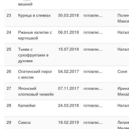
вишней
23
Курица в сливках
30.03.2018
готовлю...
Поли
Макс
24
Ржаные калитки с
06.01.2019
готовлю...
Натал
картошкой
25
Тыква с
15.07.2019
готовлю...
Натал
сухофруктами в
духовке
26
Осетинский пирог
04.02.2017
готовлю...
Соня
с мясом
27
Японский
07.11.2017
готовлю...
Ирин
хлопковый чизкейк
Миха
28
Капкейки
24.03.2018
готовлю...
Натал
29
Самса
18.02.2019
готовлю...
Лили
Медв