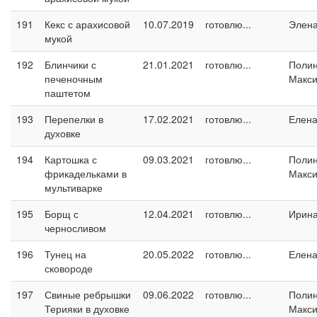
191
Кекс с арахисовой
10.07.2019
готовлю...
Элен
мукой
192
Блинчики с
21.01.2021
готовлю...
Поли
печеночным
Макс
паштетом
193
Перепелки в
17.02.2021
готовлю...
Елен
духовке
194
Картошка с
09.03.2021
готовлю...
Поли
фрикадельками в
Макс
мультиварке
195
Борщ с
12.04.2021
готовлю...
Ирин
черносливом
196
Тунец на
20.05.2022
готовлю...
Елен
сковороде
197
Свиные ребрышки
09.06.2022
готовлю...
Поли
Терияки в духовке
Макс