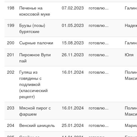
198
Печенье на
07.02.2023
готовлю...
Галин
кокосовой муке
199
Буузы (позы)
01.05.2023
готовлю...
Наде
бурятские
200
Сырные палочки
15.08.2023
готовлю...
Галин
201
Пирожное Вупи
26.11.2023
готовлю...
Юля
пай
202
Гуляш из
16.01.2024
готовлю...
Поли
говядины с
Макс
подливкой
(классический
рецепт)
203
Мясной пирог с
16.01.2024
готовлю...
Поли
фаршем
Макс
204
Венский шницель
25.01.2024
готовлю...
Мари