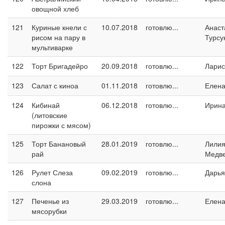
овощной хлеб
121
Куриные кнели с
10.07.2018
готовлю...
Анаст
рисом на пару в
Турсу
мультиварке
122
Торт Бригадейро
20.09.2018
готовлю...
Ларис
123
Салат с киноа
01.11.2018
готовлю...
Елен
124
Кибинай
06.12.2018
готовлю...
Ирин
(литовские
пирожки с мясом)
125
Торт Банановый
28.01.2019
готовлю...
Лили
рай
Медв
126
Рулет Слеза
09.02.2019
готовлю...
Дарья
слона
127
Печенье из
29.03.2019
готовлю...
Елен
мясорубки