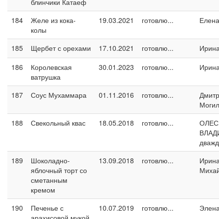
блинчики Катаеф
184
Желе из кока-
19.03.2021
готовлю...
Елен
колы
185
Щербет с орехами
17.10.2021
готовлю...
Ирин
186
Королевская
30.01.2023
готовлю...
Ирин
ватрушка
187
Соус Мухаммара
01.11.2016
готовлю...
Дмит
Могил
188
Свекольный квас
18.05.2018
готовлю...
ОЛЕС
ВЛАД
дваж
189
Шоколадно-
13.09.2018
готовлю...
Ирин
яблочный торт со
Миха
сметанным
кремом
190
Печенье с
10.07.2019
готовлю...
Элен
арахисовой мукой