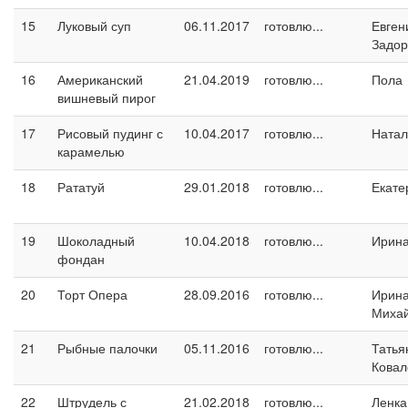
15
Луковый суп
06.11.2017
готовлю...
Евген
Задо
16
Американский
21.04.2019
готовлю...
Пола
вишневый пирог
17
Рисовый пудинг с
10.04.2017
готовлю...
Натал
карамелью
18
Рататуй
29.01.2018
готовлю...
Екате
19
Шоколадный
10.04.2018
готовлю...
Ирина
фондан
20
Торт Опера
28.09.2016
готовлю...
Ирин
Миха
21
Рыбные палочки
05.11.2016
готовлю...
Татья
Ковал
22
Штрудель с
21.02.2018
готовлю...
Ленка