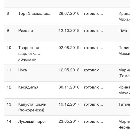
8
Торт 3 шоколада
26.07.2016
готовлю...
Ирин
Миха
9
Ризотто
12.10.2018
готовлю...
Iriwa
10
Творожная
02.08.2019
готовлю...
Поли
шарлотка с
Макс
яблоками
11
Нуга
12.05.2018
готовлю...
Марин
(Рома
12
Кесадилья
30.11.2016
готовлю...
Ирин
Миха
13
Капуста Кимчи
19.12.2017
готовлю...
Татья
(по-корейски)
14
Луковый пирог
23.05.2017
готовлю...
Мари
Черн