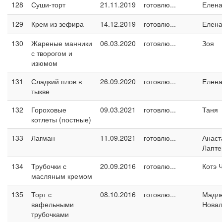
128
Суши-торт
21.11.2019
готовлю...
Елен
129
Крем из зефира
14.12.2019
готовлю...
Елен
130
Жареные манники
06.03.2020
готовлю...
Зоя
с творогом и
изюмом
131
Сладкий плов в
26.09.2020
готовлю...
Елен
тыкве
132
Гороховые
09.03.2021
готовлю...
Таня
котлеты (постные)
133
Лагман
11.09.2021
готовлю...
Анаст
Лапте
134
Трубочки с
20.09.2016
готовлю...
Котэ 
масляным кремом
135
Торт с
08.10.2016
готовлю...
Мадл
вафельными
Новал
трубочками