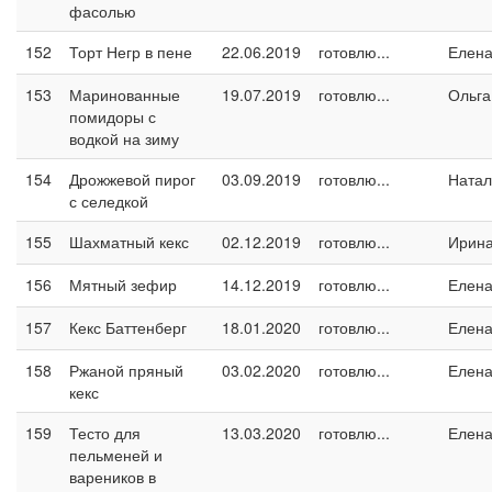
фасолью
152
Торт Негр в пене
22.06.2019
готовлю...
Елен
153
Маринованные
19.07.2019
готовлю...
Ольга
помидоры с
водкой на зиму
154
Дрожжевой пирог
03.09.2019
готовлю...
Натал
с селедкой
155
Шахматный кекс
02.12.2019
готовлю...
Ирин
156
Мятный зефир
14.12.2019
готовлю...
Елен
157
Кекс Баттенберг
18.01.2020
готовлю...
Елен
158
Ржаной пряный
03.02.2020
готовлю...
Елен
кекс
159
Тесто для
13.03.2020
готовлю...
Елен
пельменей и
вареников в