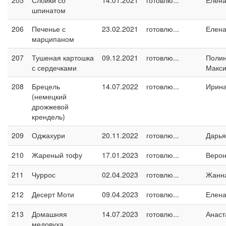
205
Слойки со
14.01.2021
готовлю...
Елен
шпинатом
206
Печенье с
23.02.2021
готовлю...
Елен
марципаном
207
Тушеная картошка
09.12.2021
готовлю...
Поли
с сердечками
Макс
208
Брецель
14.07.2022
готовлю...
Ирин
(немецкий
дрожжевой
крендель)
209
Оджахури
20.11.2022
готовлю...
Дарья
210
Жареный тофу
17.01.2023
готовлю...
Верон
211
Чуррос
02.04.2023
готовлю...
Жанн
212
Десерт Моти
09.04.2023
готовлю...
Елен
213
Домашняя
14.07.2023
готовлю...
Анаст
медовуха