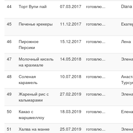
44
Торт Вупи пай
07.03.2017
готовлю...
Diana
45
Печенье крекеры
11.12.2017
готовлю...
Екате
46
Пирожное
15.12.2017
готовлю...
Лена
Персики
47
Молочный кисель
14.05.2018
готовлю...
Элен
на крахмале
48
Соленая
10.07.2018
готовлю...
Анаст
карамель
Турсу
49
Жареный рис с
27.02.2019
готовлю...
Элен
кальмарами
50
Какао с
18.03.2019
готовлю...
Елен
маршмеллоу
51
Халва на манке
25.07.2019
готовлю...
Элен