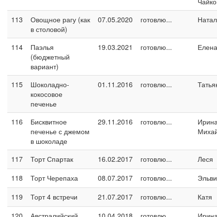
Чайко
113
Овощное рагу (как
07.05.2020
готовлю...
Натал
в столовой)
114
Паэлья
19.03.2021
готовлю...
Елен
(бюджетный
вариант)
115
Шоколадно-
01.11.2016
готовлю...
Татья
кокосовое
печенье
116
Бисквитное
29.11.2016
готовлю...
Ирин
печенье с джемом
Миха
в шоколаде
117
Торт Спартак
16.02.2017
готовлю...
Леся
118
Торт Черепаха
08.07.2017
готовлю...
Эльви
119
Торт 4 встречи
21.07.2017
готовлю...
Катя
120
Австралийский
10.04.2018
готовлю...
Ирина