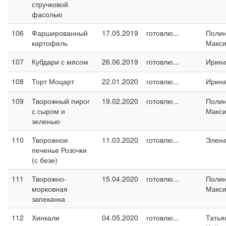
стручковой
фасолью
106
Фаршированный
17.05.2019
готовлю...
Поли
картофель
Макс
107
Кубдари с мясом
26.06.2019
готовлю...
Ирина
108
Торт Моцарт
22.01.2020
готовлю...
Ирина
109
Творожный пирог
19.02.2020
готовлю...
Поли
с сыром и
Макс
зеленью
110
Творожное
11.03.2020
готовлю...
Элен
печенье Розочки
(с безе)
111
Творожно-
15.04.2020
готовлю...
Поли
морковная
Макс
запеканка
112
Хинкали
04.05.2020
готовлю...
Татья