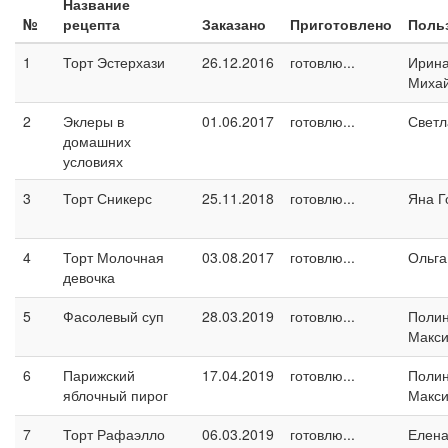
Название
№
рецепта
Заказано
Приготовлено
Поль
1
Торт Эстерхази
26.12.2016
готовлю...
Ирин
Миха
2
Эклеры в
01.06.2017
готовлю...
Светл
домашних
условиях
3
Торт Сникерс
25.11.2018
готовлю...
Яна Г
4
Торт Молочная
03.08.2017
готовлю...
Ольга
девочка
5
Фасолевый суп
28.03.2019
готовлю...
Поли
Макс
6
Парижский
17.04.2019
готовлю...
Поли
яблочный пирог
Макс
7
Торт Рафаэлло
06.03.2019
готовлю...
Елен