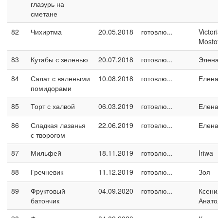
глазурь на
сметане
82
Чихиртма
20.05.2018
готовлю...
Victor
Mosto
83
Кутабы с зеленью
20.07.2018
готовлю...
Элен
84
Салат с вялеными
10.08.2018
готовлю...
Елен
помидорами
85
Торт с халвой
06.03.2019
готовлю...
Елен
86
Сладкая лазанья
22.06.2019
готовлю...
Елен
с творогом
87
Мильфей
18.11.2019
готовлю...
Iriwa
88
Гречневик
11.12.2019
готовлю...
Зоя
89
Фруктовый
04.09.2020
готовлю...
Ксени
батончик
Анато