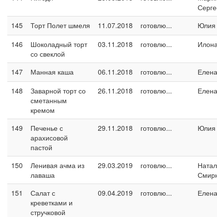
Серге
145
Торт Полет шмеля
11.07.2018
готовлю...
Юлия
146
Шоколадный торт
03.11.2018
готовлю...
Илон
со свеклой
147
Манная каша
06.11.2018
готовлю...
Елен
148
Заварной торт со
26.11.2018
готовлю...
Елен
сметанным
кремом
149
Печенье с
29.11.2018
готовлю...
Юлия
арахисовой
пастой
150
Ленивая ачма из
29.03.2019
готовлю...
Натал
лаваша
Смир
151
Салат с
09.04.2019
готовлю...
Елен
креветками и
стручковой