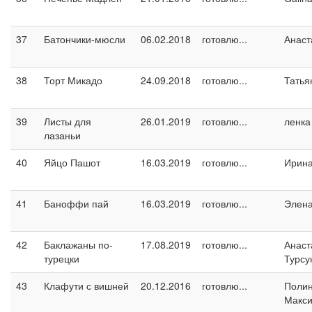
37
Батончики-мюсли
06.02.2018
готовлю...
Анаст
38
Торт Микадо
24.09.2018
готовлю...
Татья
39
Листы для
26.01.2019
готовлю...
ленка
лазаньи
40
Яйцо Пашот
16.03.2019
готовлю...
Ирин
41
Баноффи пай
16.03.2019
готовлю...
Элен
42
Баклажаны по-
17.08.2019
готовлю...
Анаст
турецки
Турсу
43
Клафути с вишней
20.12.2016
готовлю...
Поли
Макс