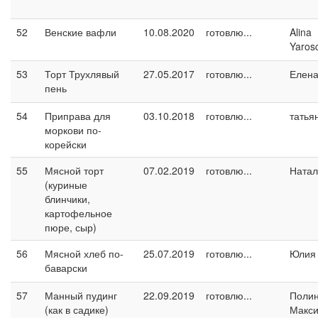
52
Венские вафли
10.08.2020
готовлю...
Alina
Yaros
53
Торт Трухлявый
27.05.2017
готовлю...
Елен
пень
54
Приправа для
03.10.2018
готовлю...
татья
моркови по-
корейски
55
Мясной торт
07.02.2019
готовлю...
Натал
(куриные
блинчики,
картофельное
пюре, сыр)
56
Мясной хлеб по-
25.07.2019
готовлю...
Юлия 
баварски
57
Манный пудинг
22.09.2019
готовлю...
Поли
(как в садике)
Макс