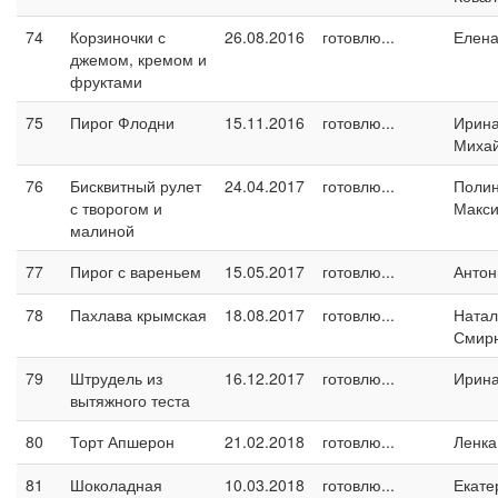
74
Корзиночки с
26.08.2016
готовлю...
Елен
джемом, кремом и
фруктами
75
Пирог Флодни
15.11.2016
готовлю...
Ирин
Миха
76
Бисквитный рулет
24.04.2017
готовлю...
Поли
с творогом и
Макс
малиной
77
Пирог с вареньем
15.05.2017
готовлю...
Антон
78
Пахлава крымская
18.08.2017
готовлю...
Натал
Смир
79
Штрудель из
16.12.2017
готовлю...
Ирин
вытяжного теста
80
Торт Апшерон
21.02.2018
готовлю...
Ленка
81
Шоколадная
10.03.2018
готовлю...
Екате