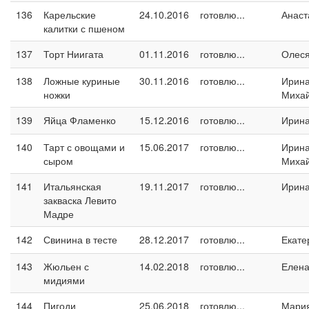
136
Карельские
24.10.2016
готовлю...
Анаст
калитки с пшеном
137
Торт Ниигата
01.11.2016
готовлю...
Олес
138
Ложные куриные
30.11.2016
готовлю...
Ирин
ножки
Миха
139
Яйца Фламенко
15.12.2016
готовлю...
Ирин
140
Тарт с овощами и
15.06.2017
готовлю...
Ирин
сыром
Миха
141
Итальянская
19.11.2017
готовлю...
Ирина
закваска Левито
Мадре
142
Свинина в тесте
28.12.2017
готовлю...
Екате
143
Жюльен с
14.02.2018
готовлю...
Елен
мидиями
144
Пигоди
25.06.2018
готовлю...
Мари