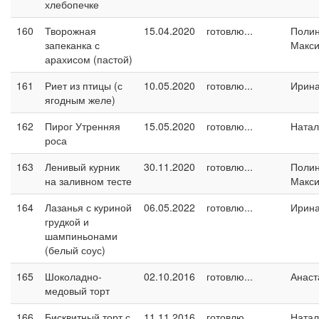
хлебопечке
160
Творожная
15.04.2020
готовлю...
Поли
запеканка с
Макс
арахисом (пастой)
161
Риет из птицы (с
10.05.2020
готовлю...
Ирин
ягодным желе)
162
Пирог Утренняя
15.05.2020
готовлю...
Натал
роса
163
Ленивый курник
30.11.2020
готовлю...
Поли
на заливном тесте
Макс
164
Лазанья с куриной
06.05.2022
готовлю...
Ирин
грудкой и
шампиньонами
(белый соус)
165
Шоколадно-
02.10.2016
готовлю...
Анаст
медовый торт
166
Бисквитный торт с
11.11.2016
готовлю...
Натал