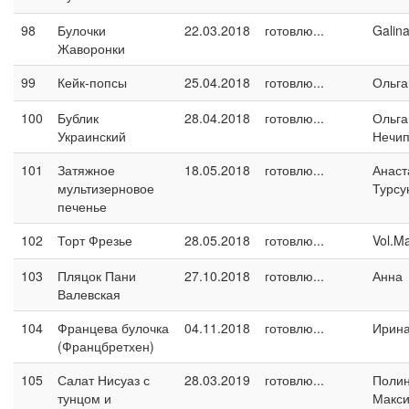
98
Булочки
22.03.2018
готовлю...
Galin
Жаворонки
99
Кейк-попсы
25.04.2018
готовлю...
Ольга
100
Бублик
28.04.2018
готовлю...
Ольга
Украинский
Нечип
101
Затяжное
18.05.2018
готовлю...
Анаст
мультизерновое
Турсу
печенье
102
Торт Фрезье
28.05.2018
готовлю...
Vol.M
103
Пляцок Пани
27.10.2018
готовлю...
Анна
Валевская
104
Францева булочка
04.11.2018
готовлю...
Ирина
(Францбретхен)
105
Салат Нисуаз с
28.03.2019
готовлю...
Поли
тунцом и
Макс