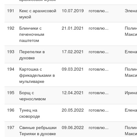
191
Кекс с арахисовой
10.07.2019
готовлю...
Элен
мукой
192
Блинчики с
21.01.2021
готовлю...
Поли
печеночным
Макс
паштетом
193
Перепелки в
17.02.2021
готовлю...
Елен
духовке
194
Картошка с
09.03.2021
готовлю...
Поли
фрикадельками в
Макс
мультиварке
195
Борщ с
12.04.2021
готовлю...
Ирин
черносливом
196
Тунец на
20.05.2022
готовлю...
Елен
сковороде
197
Свиные ребрышки
09.06.2022
готовлю...
Поли
Терияки в духовке
Макс