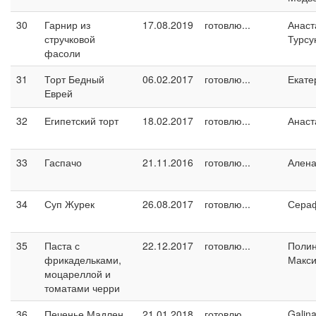
30
Гарнир из
17.08.2019
готовлю...
Анаст
стручковой
Турсу
фасоли
31
Торт Бедный
06.02.2017
готовлю...
Екате
Еврей
32
Египетский торт
18.02.2017
готовлю...
Анаст
33
Гаспачо
21.11.2016
готовлю...
Ален
34
Суп Журек
26.08.2017
готовлю...
Сера
35
Паста с
22.12.2017
готовлю...
Поли
фрикадельками,
Макс
моцареллой и
томатами черри
36
Печенье Мадлен
21.01.2018
готовлю...
Galin