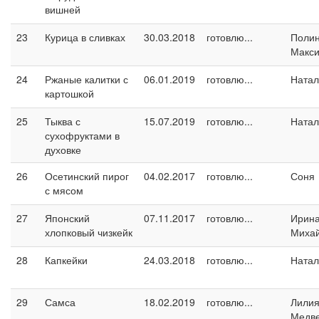
вишней
23
Курица в сливках
30.03.2018
готовлю...
Поли
Макс
24
Ржаные калитки с
06.01.2019
готовлю...
Натал
картошкой
25
Тыква с
15.07.2019
готовлю...
Натал
сухофруктами в
духовке
26
Осетинский пирог
04.02.2017
готовлю...
Соня
с мясом
27
Японский
07.11.2017
готовлю...
Ирин
хлопковый чизкейк
Миха
28
Капкейки
24.03.2018
готовлю...
Натал
29
Самса
18.02.2019
готовлю...
Лили
Медв