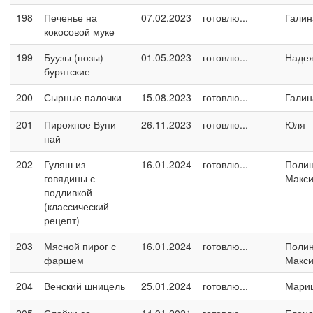
198
Печенье на
07.02.2023
готовлю...
Галин
кокосовой муке
199
Буузы (позы)
01.05.2023
готовлю...
Наде
бурятские
200
Сырные палочки
15.08.2023
готовлю...
Галин
201
Пирожное Вупи
26.11.2023
готовлю...
Юля
пай
202
Гуляш из
16.01.2024
готовлю...
Поли
говядины с
Макс
подливкой
(классический
рецепт)
203
Мясной пирог с
16.01.2024
готовлю...
Поли
фаршем
Макс
204
Венский шницель
25.01.2024
готовлю...
Мари