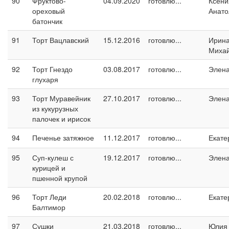
90
Фруктово-
04.09.2020
готовлю...
Ксени
ореховый
Анато
батончик
91
Торт Вацлавский
15.12.2016
готовлю...
Ирин
Миха
92
Торт Гнездо
03.08.2017
готовлю...
Элен
глухаря
93
Торт Муравейник
27.10.2017
готовлю...
Элен
из кукурузных
палочек и ирисок
94
Печенье затяжное
11.12.2017
готовлю...
Екате
95
Суп-кулеш с
19.12.2017
готовлю...
Элен
курицей и
пшенной крупой
96
Торт Леди
20.02.2018
готовлю...
Екате
Балтимор
97
Сушки
21.03.2018
готовлю...
Юлия