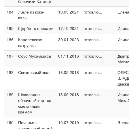
блинчики Катаеф
184
Желе из кока-
19.03.2021
готовлю...
Елен
колы
185
Щербет с орехами
17.10.2021
готовлю...
Ирин
186
Королевская
30.01.2023
готовлю...
Ирин
ватрушка
187
Соус Мухаммара
01.11.2016
готовлю...
Дмит
Могил
188
Свекольный квас
18.05.2018
готовлю...
ОЛЕС
ВЛАД
дваж
189
Шоколадно-
13.09.2018
готовлю...
Ирин
яблочный торт со
Миха
сметанным
кремом
190
Печенье с
10.07.2019
готовлю...
Элен
арахисовой мукой