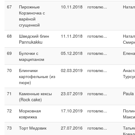
67
Пирожные
10.11.2018
готовлю...
Натал
Корзиночка с
варёной
сгущенкой
68
Шведский блин
11.11.2018
готовлю...
Натал
Pannukakku
Смир
69
Булочки с
05.12.2018
готовлю...
Елен
марципаном
70
Блинчики
02.03.2019
готовлю...
Анаст
картофельные (из
Турсу
пюре)
71
Каменные кексы
23.07.2019
готовлю...
Paula
(Rock cake)
72
Морковная
17.10.2019
готовлю...
Поли
коврижка
Макс
73
Торт Медовик
27.07.2016
готовлю...
Татья
Ковал