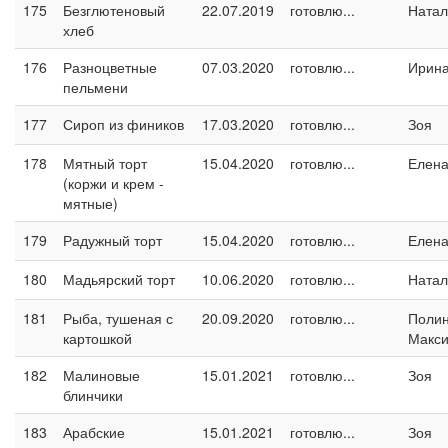
175
Безглютеновый
22.07.2019
готовлю...
Натал
хлеб
176
Разноцветные
07.03.2020
готовлю...
Ирина
пельмени
177
Сироп из фиников
17.03.2020
готовлю...
Зоя
178
Мятный торт
15.04.2020
готовлю...
Елен
(коржи и крем -
мятные)
179
Радужный торт
15.04.2020
готовлю...
Елен
180
Мадьярский торт
10.06.2020
готовлю...
Натал
181
Рыба, тушеная с
20.09.2020
готовлю...
Поли
картошкой
Макс
182
Малиновые
15.01.2021
готовлю...
Зоя
блинчики
183
Арабские
15.01.2021
готовлю...
Зоя