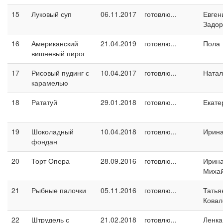
15
Луковый суп
06.11.2017
готовлю...
Евген
Задо
16
Американский
21.04.2019
готовлю...
Пола
вишневый пирог
17
Рисовый пудинг с
10.04.2017
готовлю...
Натал
карамелью
18
Рататуй
29.01.2018
готовлю...
Екате
19
Шоколадный
10.04.2018
готовлю...
Ирина
фондан
20
Торт Опера
28.09.2016
готовлю...
Ирин
Миха
21
Рыбные палочки
05.11.2016
готовлю...
Татья
Ковал
22
Штрудель с
21.02.2018
готовлю...
Ленка