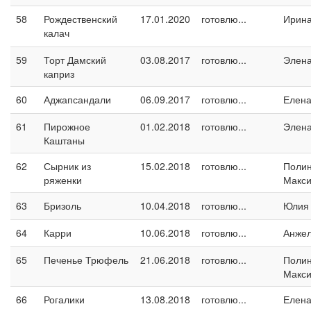
58
Рождественский
17.01.2020
готовлю...
Ирина
калач
59
Торт Дамский
03.08.2017
готовлю...
Элен
каприз
60
Аджапсандали
06.09.2017
готовлю...
Елен
61
Пирожное
01.02.2018
готовлю...
Элен
Каштаны
62
Сырник из
15.02.2018
готовлю...
Поли
ряженки
Макс
63
Бризоль
10.04.2018
готовлю...
Юлия
64
Карри
10.06.2018
готовлю...
Анжел
65
Печенье Трюфель
21.06.2018
готовлю...
Поли
Макс
66
Рогалики
13.08.2018
готовлю...
Елен