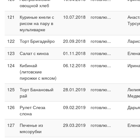
овощной хлеб
121
Куриные кнели с
10.07.2018
готовлю...
Анаст
рисом на пару в
Турсу
мультиварке
122
Торт Бригадейро
20.09.2018
готовлю...
Ларис
123
Салат с киноа
01.11.2018
готовлю...
Елен
124
Кибинай
06.12.2018
готовлю...
Ирин
(литовские
пирожки с мясом)
125
Торт Банановый
28.01.2019
готовлю...
Лили
рай
Медв
126
Рулет Слеза
09.02.2019
готовлю...
Дарья
слона
127
Печенье из
29.03.2019
готовлю...
Елен
мясорубки