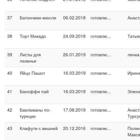
37
Батончики-мюсли
06.02.2018
готовлю...
Анаст
38
Торт Микадо
24.09.2018
готовлю...
Татья
39
Листы для
26.01.2019
готовлю...
ленка
лазаньи
40
Яйцо Пашот
16.03.2019
готовлю...
Ирин
41
Баноффи пай
16.03.2019
готовлю...
Элен
42
Баклажаны по-
17.08.2019
готовлю...
Анаст
турецки
Турсу
43
Клафути с вишней
20.12.2016
готовлю...
Поли
Макс