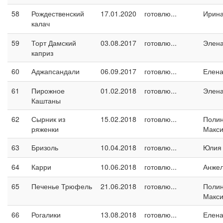
58
Рождественский
17.01.2020
готовлю...
Ирина
калач
59
Торт Дамский
03.08.2017
готовлю...
Элен
каприз
60
Аджапсандали
06.09.2017
готовлю...
Елен
61
Пирожное
01.02.2018
готовлю...
Элен
Каштаны
62
Сырник из
15.02.2018
готовлю...
Поли
ряженки
Макс
63
Бризоль
10.04.2018
готовлю...
Юлия
64
Карри
10.06.2018
готовлю...
Анжел
65
Печенье Трюфель
21.06.2018
готовлю...
Поли
Макс
66
Рогалики
13.08.2018
готовлю...
Елен