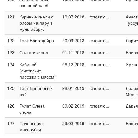
овощной хлеб
121
Куриные кнели с
10.07.2018
готовлю...
Анаст
рисом на пару в
Турсу
мультиварке
122
Торт Бригадейро
20.09.2018
готовлю...
Ларис
123
Салат с киноа
01.11.2018
готовлю...
Елен
124
Кибинай
06.12.2018
готовлю...
Ирин
(литовские
пирожки с мясом)
125
Торт Банановый
28.01.2019
готовлю...
Лили
рай
Медв
126
Рулет Слеза
09.02.2019
готовлю...
Дарья
слона
127
Печенье из
29.03.2019
готовлю...
Елен
мясорубки