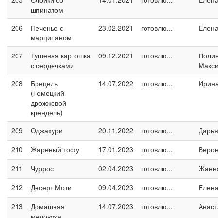
205
Слойки со
14.01.2021
готовлю...
Елен
шпинатом
206
Печенье с
23.02.2021
готовлю...
Елен
марципаном
207
Тушеная картошка
09.12.2021
готовлю...
Поли
с сердечками
Макс
208
Брецель
14.07.2022
готовлю...
Ирин
(немецкий
дрожжевой
крендель)
209
Оджахури
20.11.2022
готовлю...
Дарья
210
Жареный тофу
17.01.2023
готовлю...
Верон
211
Чуррос
02.04.2023
готовлю...
Жанн
212
Десерт Моти
09.04.2023
готовлю...
Елен
213
Домашняя
14.07.2023
готовлю...
Анаст
медовуха