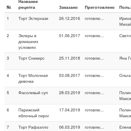
Название
№
рецепта
Заказано
Приготовлено
Поль
1
Торт Эстерхази
26.12.2016
готовлю...
Ирин
Миха
2
Эклеры в
01.06.2017
готовлю...
Светл
домашних
условиях
3
Торт Сникерс
25.11.2018
готовлю...
Яна Г
4
Торт Молочная
03.08.2017
готовлю...
Ольга
девочка
5
Фасолевый суп
28.03.2019
готовлю...
Поли
Макс
6
Парижский
17.04.2019
готовлю...
Поли
яблочный пирог
Макс
7
Торт Рафаэлло
06.03.2019
готовлю...
Елен