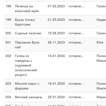
198
Печенье на
07.02.2023
готовлю...
Галин
кокосовой муке
199
Буузы (позы)
01.05.2023
готовлю...
Наде
бурятские
200
Сырные палочки
15.08.2023
готовлю...
Галин
201
Пирожное Вупи
26.11.2023
готовлю...
Юля
пай
202
Гуляш из
16.01.2024
готовлю...
Поли
говядины с
Макс
подливкой
(классический
рецепт)
203
Мясной пирог с
16.01.2024
готовлю...
Поли
фаршем
Макс
204
Венский шницель
25.01.2024
готовлю...
Мари