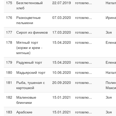
175
Безглютеновый
22.07.2019
готовлю...
Натал
хлеб
176
Разноцветные
07.03.2020
готовлю...
Ирина
пельмени
177
Сироп из фиников
17.03.2020
готовлю...
Зоя
178
Мятный торт
15.04.2020
готовлю...
Елен
(коржи и крем -
мятные)
179
Радужный торт
15.04.2020
готовлю...
Елен
180
Мадьярский торт
10.06.2020
готовлю...
Натал
181
Рыба, тушеная с
20.09.2020
готовлю...
Поли
картошкой
Макс
182
Малиновые
15.01.2021
готовлю...
Зоя
блинчики
183
Арабские
15.01.2021
готовлю...
Зоя