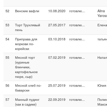
52
Венские вафли
10.08.2020
готовлю...
Alina
Yaros
53
Торт Трухлявый
27.05.2017
готовлю...
Елен
пень
54
Приправа для
03.10.2018
готовлю...
татья
моркови по-
корейски
55
Мясной торт
07.02.2019
готовлю...
Натал
(куриные
блинчики,
картофельное
пюре, сыр)
56
Мясной хлеб по-
25.07.2019
готовлю...
Юлия 
баварски
57
Манный пудинг
22.09.2019
готовлю...
Поли
(как в садике)
Макс