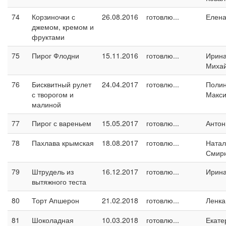
74
Корзиночки с
26.08.2016
готовлю...
Елен
джемом, кремом и
фруктами
75
Пирог Флодни
15.11.2016
готовлю...
Ирин
Миха
76
Бисквитный рулет
24.04.2017
готовлю...
Поли
с творогом и
Макс
малиной
77
Пирог с вареньем
15.05.2017
готовлю...
Антон
78
Пахлава крымская
18.08.2017
готовлю...
Натал
Смир
79
Штрудель из
16.12.2017
готовлю...
Ирин
вытяжного теста
80
Торт Апшерон
21.02.2018
готовлю...
Ленка
81
Шоколадная
10.03.2018
готовлю...
Екате