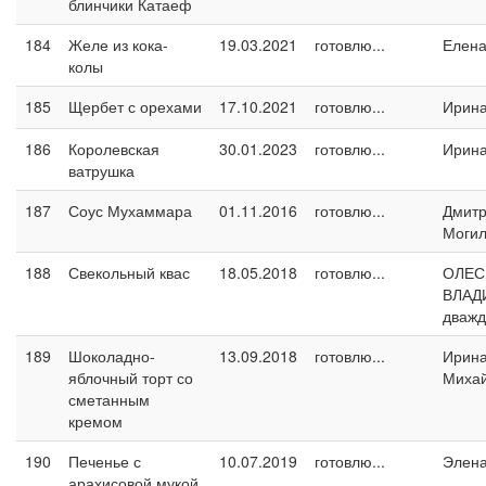
блинчики Катаеф
184
Желе из кока-
19.03.2021
готовлю...
Елен
колы
185
Щербет с орехами
17.10.2021
готовлю...
Ирин
186
Королевская
30.01.2023
готовлю...
Ирин
ватрушка
187
Соус Мухаммара
01.11.2016
готовлю...
Дмит
Могил
188
Свекольный квас
18.05.2018
готовлю...
ОЛЕС
ВЛАД
дваж
189
Шоколадно-
13.09.2018
готовлю...
Ирин
яблочный торт со
Миха
сметанным
кремом
190
Печенье с
10.07.2019
готовлю...
Элен
арахисовой мукой