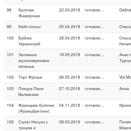
98
Булочки
22.03.2018
готовлю...
Galin
Жаворонки
99
Кейк-попсы
25.04.2018
готовлю...
Ольга
100
Бублик
28.04.2018
готовлю...
Ольга
Украинский
Нечип
101
Затяжное
18.05.2018
готовлю...
Анаст
мультизерновое
Турсу
печенье
102
Торт Фрезье
28.05.2018
готовлю...
Vol.M
103
Пляцок Пани
27.10.2018
готовлю...
Анна
Валевская
104
Францева булочка
04.11.2018
готовлю...
Ирина
(Францбретхен)
105
Салат Нисуаз с
28.03.2019
готовлю...
Поли
тунцом и
Макс