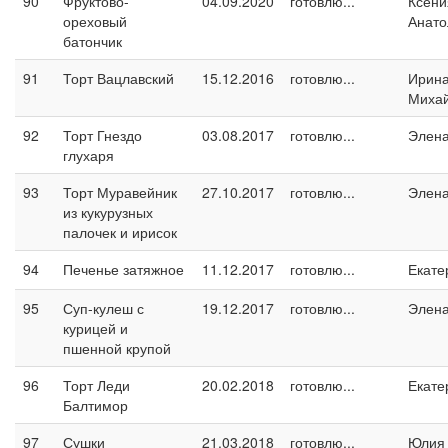
90
Фруктово-
04.09.2020
готовлю...
Ксени
ореховый
Анато
батончик
91
Торт Вацлавский
15.12.2016
готовлю...
Ирин
Миха
92
Торт Гнездо
03.08.2017
готовлю...
Элен
глухаря
93
Торт Муравейник
27.10.2017
готовлю...
Элен
из кукурузных
палочек и ирисок
94
Печенье затяжное
11.12.2017
готовлю...
Екате
95
Суп-кулеш с
19.12.2017
готовлю...
Элен
курицей и
пшенной крупой
96
Торт Леди
20.02.2018
готовлю...
Екате
Балтимор
97
Сушки
21.03.2018
готовлю...
Юлия