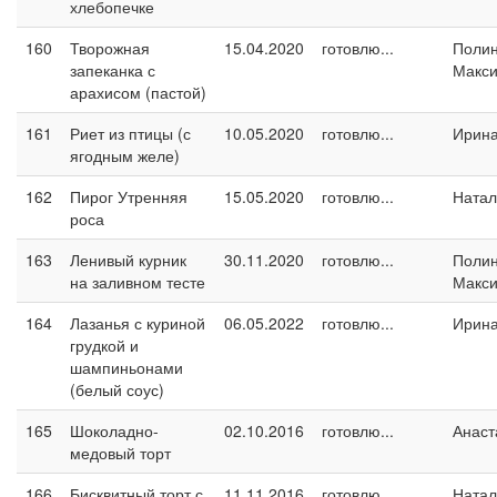
хлебопечке
160
Творожная
15.04.2020
готовлю...
Поли
запеканка с
Макс
арахисом (пастой)
161
Риет из птицы (с
10.05.2020
готовлю...
Ирин
ягодным желе)
162
Пирог Утренняя
15.05.2020
готовлю...
Натал
роса
163
Ленивый курник
30.11.2020
готовлю...
Поли
на заливном тесте
Макс
164
Лазанья с куриной
06.05.2022
готовлю...
Ирин
грудкой и
шампиньонами
(белый соус)
165
Шоколадно-
02.10.2016
готовлю...
Анаст
медовый торт
166
Бисквитный торт с
11.11.2016
готовлю...
Натал