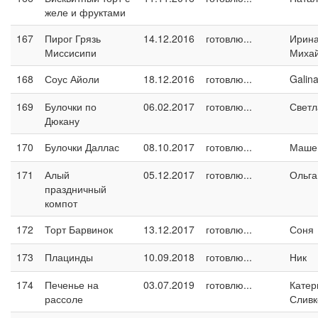
желе и фруктами
167
Пирог Грязь
14.12.2016
готовлю...
Ирин
Миссисипи
Миха
168
Соус Айоли
18.12.2016
готовлю...
Galin
169
Булочки по
06.02.2017
готовлю...
Светл
Дюкану
170
Булочки Даллас
08.10.2017
готовлю...
Маше
171
Алый
05.12.2017
готовлю...
Ольга
праздничный
компот
172
Торт Барвинок
13.12.2017
готовлю...
Соня
173
Плацинды
10.09.2018
готовлю...
Ник
174
Печенье на
03.07.2019
готовлю...
Катер
рассоле
Сливк