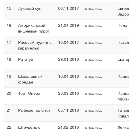
15
Луковый суп
06.11.2017
готовлю...
Евген
Задо
16
Американский
21.04.2019
готовлю...
Пола
вишневый пирог
17
Рисовый пудинг с
10.04.2017
готовлю...
Натал
карамелью
18
Рататуй
29.01.2018
готовлю...
Екате
19
Шоколадный
10.04.2018
готовлю...
Ирина
фондан
20
Торт Опера
28.09.2016
готовлю...
Ирин
Миха
21
Рыбные палочки
05.11.2016
готовлю...
Татья
Ковал
22
Штрудель с
21.02.2018
готовлю...
Ленка