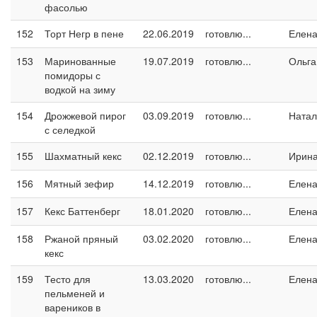
фасолью
152
Торт Негр в пене
22.06.2019
готовлю...
Елен
153
Маринованные
19.07.2019
готовлю...
Ольга
помидоры с
водкой на зиму
154
Дрожжевой пирог
03.09.2019
готовлю...
Натал
с селедкой
155
Шахматный кекс
02.12.2019
готовлю...
Ирин
156
Мятный зефир
14.12.2019
готовлю...
Елен
157
Кекс Баттенберг
18.01.2020
готовлю...
Елен
158
Ржаной пряный
03.02.2020
готовлю...
Елен
кекс
159
Тесто для
13.03.2020
готовлю...
Елен
пельменей и
вареников в