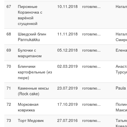
67
Пирожные
10.11.2018
готовлю...
Натал
Корзиночка с
варёной
сгущенкой
68
Шведский блин
11.11.2018
готовлю...
Натал
Pannukakku
Смир
69
Булочки с
05.12.2018
готовлю...
Елен
марципаном
70
Блинчики
02.03.2019
готовлю...
Анаст
картофельные (из
Турсу
пюре)
71
Каменные кексы
23.07.2019
готовлю...
Paula
(Rock cake)
72
Морковная
17.10.2019
готовлю...
Поли
коврижка
Макс
73
Торт Медовик
27.07.2016
готовлю...
Татья
Ковал