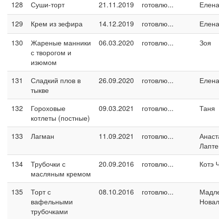
128
Суши-торт
21.11.2019
готовлю...
Елен
129
Крем из зефира
14.12.2019
готовлю...
Елен
130
Жареные манники
06.03.2020
готовлю...
Зоя
с творогом и
изюмом
131
Сладкий плов в
26.09.2020
готовлю...
Елен
тыкве
132
Гороховые
09.03.2021
готовлю...
Таня
котлеты (постные)
133
Лагман
11.09.2021
готовлю...
Анаст
Лапте
134
Трубочки с
20.09.2016
готовлю...
Котэ 
масляным кремом
135
Торт с
08.10.2016
готовлю...
Мадл
вафельными
Новал
трубочками