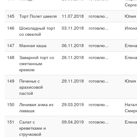
Серге
145
Торт Полет шмеля
11.07.2018
готовлю...
Юлия
146
Шоколадный торт
03.11.2018
готовлю...
Илон
со свеклой
147
Манная каша
06.11.2018
готовлю...
Елен
148
Заварной торт со
26.11.2018
готовлю...
Елен
сметанным
кремом
149
Печенье с
29.11.2018
готовлю...
Юлия
арахисовой
пастой
150
Ленивая ачма из
29.03.2019
готовлю...
Натал
лаваша
Смир
151
Салат с
09.04.2019
готовлю...
Елен
креветками и
стручковой