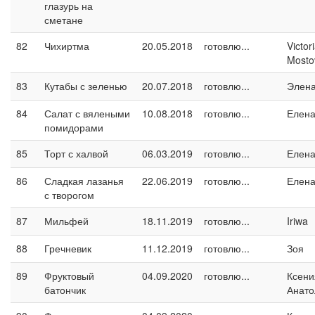
глазурь на
сметане
82
Чихиртма
20.05.2018
готовлю...
Victor
Mosto
83
Кутабы с зеленью
20.07.2018
готовлю...
Элен
84
Салат с вялеными
10.08.2018
готовлю...
Елен
помидорами
85
Торт с халвой
06.03.2019
готовлю...
Елен
86
Сладкая лазанья
22.06.2019
готовлю...
Елен
с творогом
87
Мильфей
18.11.2019
готовлю...
Iriwa
88
Гречневик
11.12.2019
готовлю...
Зоя
89
Фруктовый
04.09.2020
готовлю...
Ксени
батончик
Анато