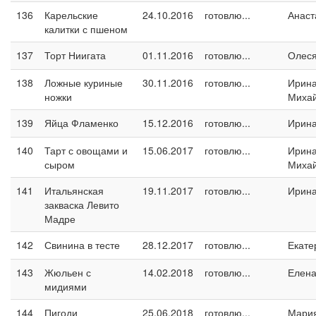
136
Карельские
24.10.2016
готовлю...
Анаст
калитки с пшеном
137
Торт Ниигата
01.11.2016
готовлю...
Олес
138
Ложные куриные
30.11.2016
готовлю...
Ирин
ножки
Миха
139
Яйца Фламенко
15.12.2016
готовлю...
Ирин
140
Тарт с овощами и
15.06.2017
готовлю...
Ирин
сыром
Миха
141
Итальянская
19.11.2017
готовлю...
Ирина
закваска Левито
Мадре
142
Свинина в тесте
28.12.2017
готовлю...
Екате
143
Жюльен с
14.02.2018
готовлю...
Елен
мидиями
144
Пигоди
25.06.2018
готовлю...
Мари