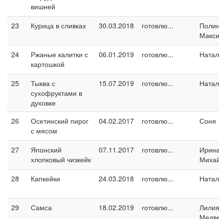
вишней
23
Курица в сливках
30.03.2018
готовлю...
Поли
Макс
24
Ржаные калитки с
06.01.2019
готовлю...
Натал
картошкой
25
Тыква с
15.07.2019
готовлю...
Натал
сухофруктами в
духовке
26
Осетинский пирог
04.02.2017
готовлю...
Соня
с мясом
27
Японский
07.11.2017
готовлю...
Ирин
хлопковый чизкейк
Миха
28
Капкейки
24.03.2018
готовлю...
Натал
29
Самса
18.02.2019
готовлю...
Лили
Медв