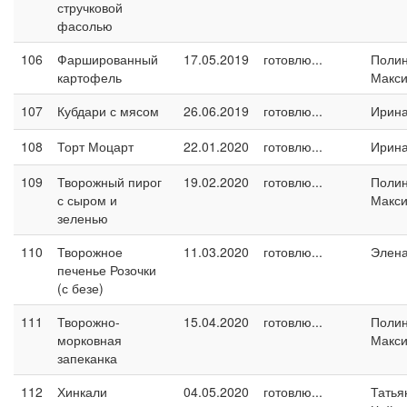
стручковой
фасолью
106
Фаршированный
17.05.2019
готовлю...
Поли
картофель
Макс
107
Кубдари с мясом
26.06.2019
готовлю...
Ирина
108
Торт Моцарт
22.01.2020
готовлю...
Ирина
109
Творожный пирог
19.02.2020
готовлю...
Поли
с сыром и
Макс
зеленью
110
Творожное
11.03.2020
готовлю...
Элен
печенье Розочки
(с безе)
111
Творожно-
15.04.2020
готовлю...
Поли
морковная
Макс
запеканка
112
Хинкали
04.05.2020
готовлю...
Татья