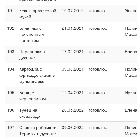
191
Кекс с арахисовой
10.07.2019
готовлю...
Элен
мукой
192
Блинчики с
21.01.2021
готовлю...
Поли
печеночным
Макс
паштетом
193
Перепелки в
17.02.2021
готовлю...
Елен
духовке
194
Картошка с
09.03.2021
готовлю...
Поли
фрикадельками в
Макс
мультиварке
195
Борщ с
12.04.2021
готовлю...
Ирин
черносливом
196
Тунец на
20.05.2022
готовлю...
Елен
сковороде
197
Свиные ребрышки
09.06.2022
готовлю...
Поли
Терияки в духовке
Макс