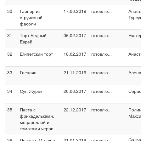
30
Гарнир из
17.08.2019
готовлю...
Анаст
стручковой
Турсу
фасоли
31
Торт Бедный
06.02.2017
готовлю...
Екате
Еврей
32
Египетский торт
18.02.2017
готовлю...
Анаст
33
Гаспачо
21.11.2016
готовлю...
Ален
34
Суп Журек
26.08.2017
готовлю...
Сера
35
Паста с
22.12.2017
готовлю...
Поли
фрикадельками,
Макс
моцареллой и
томатами черри
36
Печенье Мадлен
21.01.2018
готовлю...
Galin