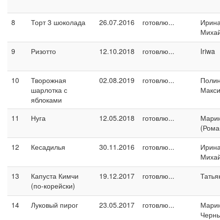
8
Торт 3 шоколада
26.07.2016
готовлю...
Ирин
Миха
9
Ризотто
12.10.2018
готовлю...
Iriwa
10
Творожная
02.08.2019
готовлю...
Поли
шарлотка с
Макс
яблоками
11
Нуга
12.05.2018
готовлю...
Марин
(Рома
12
Кесадилья
30.11.2016
готовлю...
Ирин
Миха
13
Капуста Кимчи
19.12.2017
готовлю...
Татья
(по-корейски)
14
Луковый пирог
23.05.2017
готовлю...
Мари
Черн