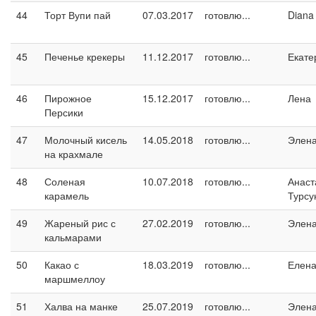
44
Торт Вупи пай
07.03.2017
готовлю...
Diana
45
Печенье крекеры
11.12.2017
готовлю...
Екате
46
Пирожное
15.12.2017
готовлю...
Лена
Персики
47
Молочный кисель
14.05.2018
готовлю...
Элен
на крахмале
48
Соленая
10.07.2018
готовлю...
Анаст
карамель
Турсу
49
Жареный рис с
27.02.2019
готовлю...
Элен
кальмарами
50
Какао с
18.03.2019
готовлю...
Елен
маршмеллоу
51
Халва на манке
25.07.2019
готовлю...
Элен