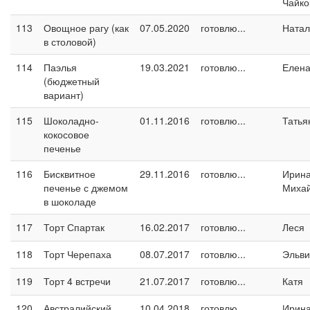
Чайко
113
Овощное рагу (как
07.05.2020
готовлю...
Натал
в столовой)
114
Паэлья
19.03.2021
готовлю...
Елен
(бюджетный
вариант)
115
Шоколадно-
01.11.2016
готовлю...
Татья
кокосовое
печенье
116
Бисквитное
29.11.2016
готовлю...
Ирин
печенье с джемом
Миха
в шоколаде
117
Торт Спартак
16.02.2017
готовлю...
Леся
118
Торт Черепаха
08.07.2017
готовлю...
Эльви
119
Торт 4 встречи
21.07.2017
готовлю...
Катя
120
Австралийский
10.04.2018
готовлю...
Ирина