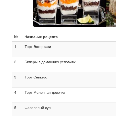
№
Название рецепта
1
Торт Эстерхази
2
Эклеры в домашних условиях
3
Торт Сникерс
4
Торт Молочная девочка
5
Фасолевый суп