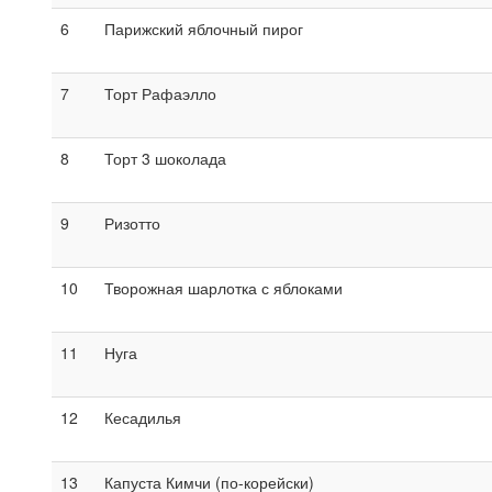
6
Парижский яблочный пирог
7
Торт Рафаэлло
8
Торт 3 шоколада
9
Ризотто
10
Творожная шарлотка с яблоками
11
Нуга
12
Кесадилья
13
Капуста Кимчи (по-корейски)