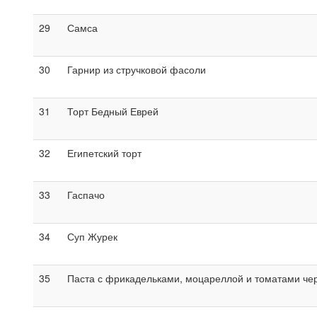
29
Самса
30
Гарнир из стручковой фасоли
31
Торт Бедный Еврей
32
Египетский торт
33
Гаспачо
34
Суп Журек
35
Паста с фрикадельками, моцареллой и томатами че