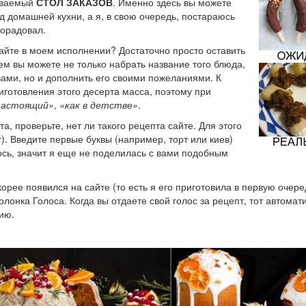
зываемый
СТОЛ ЗАКАЗОВ
. Именно здесь вы можете
д домашней кухни, а я, в свою очередь, постараюсь
порадовал.
айте в моем исполнении? Достаточно просто оставить
ем вы можете не только набрать название того блюда,
ами, но и дополнить его своими пожеланиями. К
иготовления этого десерта масса, поэтому при
настоящий»
,
«как в детстве»
.
а, проверьте, нет ли такого рецепта сайте. Для этого
). Введите первые буквы (например, торт или киев)
лось, значит я еще не поделилась с вами подобным
орее появился на сайте (то есть я его приготовила в первую очере
лонка Голоса. Когда вы отдаете свой голос за рецепт, тот автомат
ию.