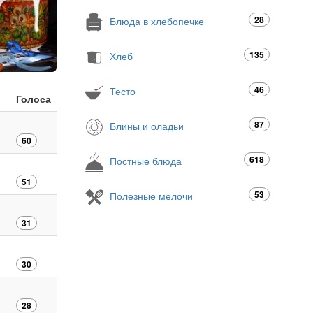
28
Блюда в хлебопечке
135
Хлеб
46
Тесто
Голоса
87
Блины и оладьи
60
618
Постные блюда
51
53
Полезные мелочи
31
30
28