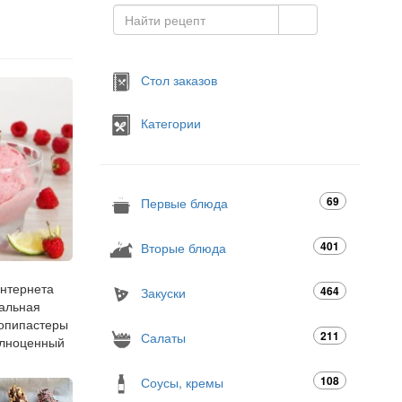
Стол заказов
Категории
69
Первые блюда
401
Вторые блюда
интернета
464
Закуски
еальная
копипастеры
211
Салаты
полноценный
108
Соусы, кремы