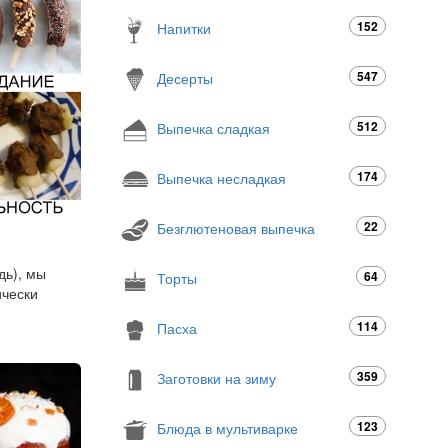
152
Напитки
547
Десерты
512
Выпечка сладкая
174
Выпечка несладкая
22
Безглютеновая выпечка
дь), мы
64
Торты
ически
114
Пасха
359
Заготовки на зиму
123
Блюда в мультиварке