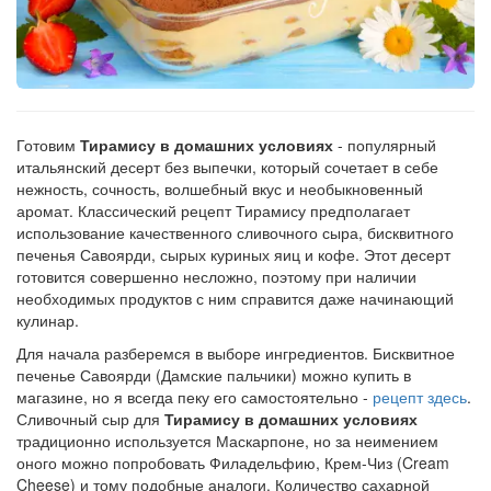
Рецепт
по
заказу
Готовим
Тирамису в домашних условиях
- популярный
итальянский десерт без выпечки, который сочетает в себе
нежность, сочность, волшебный вкус и необыкновенный
аромат. Классический рецепт Тирамису предполагает
использование качественного сливочного сыра, бисквитного
печенья Савоярди, сырых куриных яиц и кофе. Этот десерт
готовится совершенно несложно, поэтому при наличии
необходимых продуктов с ним справится даже начинающий
кулинар.
Для начала разберемся в выборе ингредиентов. Бисквитное
печенье Савоярди (Дамские пальчики) можно купить в
магазине, но я всегда пеку его самостоятельно -
рецепт здесь
.
Сливочный сыр для
Тирамису в домашних условиях
традиционно используется Маскарпоне, но за неимением
оного можно попробовать Филадельфию, Крем-Чиз (Cream
Cheese) и тому подобные аналоги. Количество сахарной