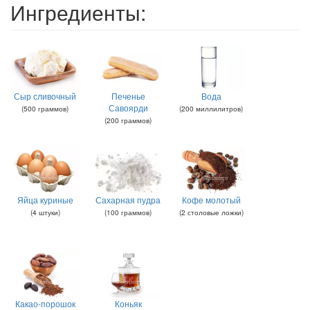
Ингредиенты:
Сыр сливочный
Печенье
Вода
Савоярди
(
500
граммов
)
(
200
миллилитров
)
(
200
граммов
)
Яйца куриные
Сахарная пудра
Кофе молотый
(
4
штуки
)
(
100
граммов
)
(
2
столовые ложки
)
Какао-порошок
Коньяк