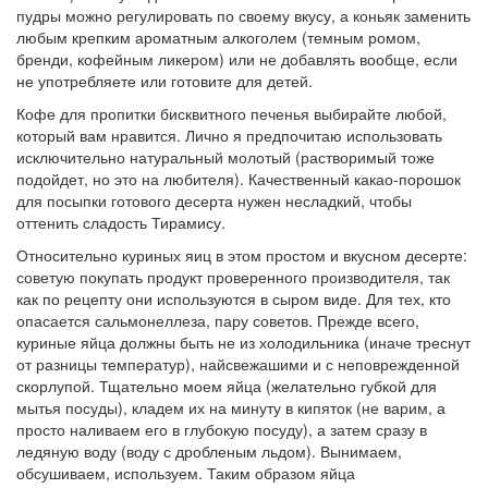
пудры можно регулировать по своему вкусу, а коньяк заменить
любым крепким ароматным алкоголем (темным ромом,
бренди, кофейным ликером) или не добавлять вообще, если
не употребляете или готовите для детей.
Кофе для пропитки бисквитного печенья выбирайте любой,
который вам нравится. Лично я предпочитаю использовать
исключительно натуральный молотый (растворимый тоже
подойдет, но это на любителя). Качественный какао-порошок
для посыпки готового десерта нужен несладкий, чтобы
оттенить сладость Тирамису.
Относительно куриных яиц в этом простом и вкусном десерте:
советую покупать продукт проверенного производителя, так
как по рецепту они используются в сыром виде. Для тех, кто
опасается сальмонеллеза, пару советов. Прежде всего,
куриные яйца должны быть не из холодильника (иначе треснут
от разницы температур), найсвежашими и с неповрежденной
скорлупой. Тщательно моем яйца (желательно губкой для
мытья посуды), кладем их на минуту в кипяток (не варим, а
просто наливаем его в глубокую посуду), а затем сразу в
ледяную воду (воду с дробленым льдом). Вынимаем,
обсушиваем, используем. Таким образом яйца