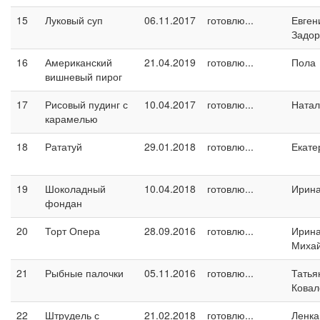
15
Луковый суп
06.11.2017
готовлю...
Евген
Задо
16
Американский
21.04.2019
готовлю...
Пола
вишневый пирог
17
Рисовый пудинг с
10.04.2017
готовлю...
Натал
карамелью
18
Рататуй
29.01.2018
готовлю...
Екате
19
Шоколадный
10.04.2018
готовлю...
Ирина
фондан
20
Торт Опера
28.09.2016
готовлю...
Ирин
Миха
21
Рыбные палочки
05.11.2016
готовлю...
Татья
Ковал
22
Штрудель с
21.02.2018
готовлю...
Ленка