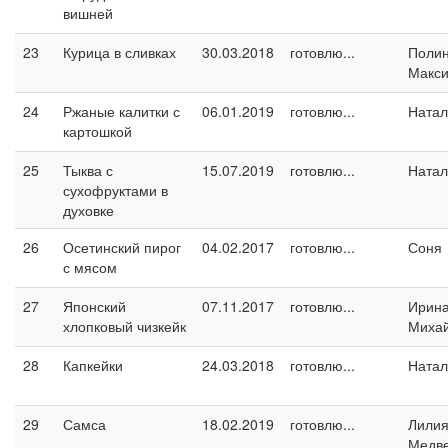
вишней
23
Курица в сливках
30.03.2018
готовлю...
Поли
Макс
24
Ржаные калитки с
06.01.2019
готовлю...
Натал
картошкой
25
Тыква с
15.07.2019
готовлю...
Натал
сухофруктами в
духовке
26
Осетинский пирог
04.02.2017
готовлю...
Соня
с мясом
27
Японский
07.11.2017
готовлю...
Ирин
хлопковый чизкейк
Миха
28
Капкейки
24.03.2018
готовлю...
Натал
29
Самса
18.02.2019
готовлю...
Лили
Медв