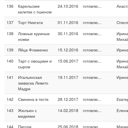
136
Карельские
24.10.2016
готовлю...
Анаст
калитки с пшеном
137
Торт Ниигата
01.11.2016
готовлю...
Олес
138
Ложные куриные
30.11.2016
готовлю...
Ирин
ножки
Миха
139
Яйца Фламенко
15.12.2016
готовлю...
Ирин
140
Тарт с овощами и
15.06.2017
готовлю...
Ирин
сыром
Миха
141
Итальянская
19.11.2017
готовлю...
Ирина
закваска Левито
Мадре
142
Свинина в тесте
28.12.2017
готовлю...
Екате
143
Жюльен с
14.02.2018
готовлю...
Елен
мидиями
144
Пигоди
25.06.2018
готовлю...
Мари