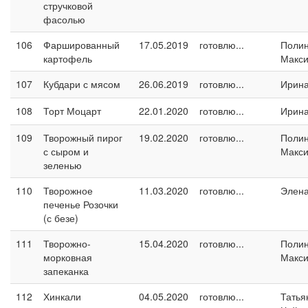
стручковой
фасолью
106
Фаршированный
17.05.2019
готовлю...
Поли
картофель
Макс
107
Кубдари с мясом
26.06.2019
готовлю...
Ирина
108
Торт Моцарт
22.01.2020
готовлю...
Ирина
109
Творожный пирог
19.02.2020
готовлю...
Поли
с сыром и
Макс
зеленью
110
Творожное
11.03.2020
готовлю...
Элен
печенье Розочки
(с безе)
111
Творожно-
15.04.2020
готовлю...
Поли
морковная
Макс
запеканка
112
Хинкали
04.05.2020
готовлю...
Татья