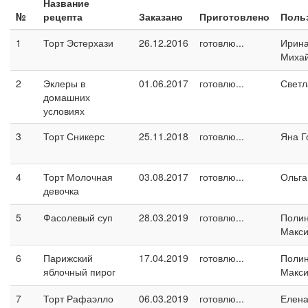
Название
№
рецепта
Заказано
Приготовлено
Поль
1
Торт Эстерхази
26.12.2016
готовлю...
Ирин
Миха
2
Эклеры в
01.06.2017
готовлю...
Светл
домашних
условиях
3
Торт Сникерс
25.11.2018
готовлю...
Яна Г
4
Торт Молочная
03.08.2017
готовлю...
Ольга
девочка
5
Фасолевый суп
28.03.2019
готовлю...
Поли
Макс
6
Парижский
17.04.2019
готовлю...
Поли
яблочный пирог
Макс
7
Торт Рафаэлло
06.03.2019
готовлю...
Елен