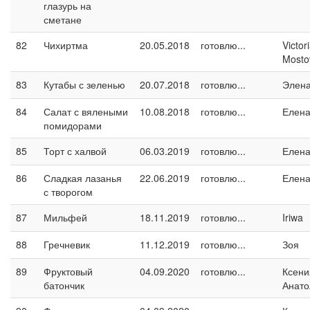
глазурь на
сметане
82
Чихиртма
20.05.2018
готовлю...
Victor
Mosto
83
Кутабы с зеленью
20.07.2018
готовлю...
Элен
84
Салат с вялеными
10.08.2018
готовлю...
Елен
помидорами
85
Торт с халвой
06.03.2019
готовлю...
Елен
86
Сладкая лазанья
22.06.2019
готовлю...
Елен
с творогом
87
Мильфей
18.11.2019
готовлю...
Iriwa
88
Гречневик
11.12.2019
готовлю...
Зоя
89
Фруктовый
04.09.2020
готовлю...
Ксени
батончик
Анато