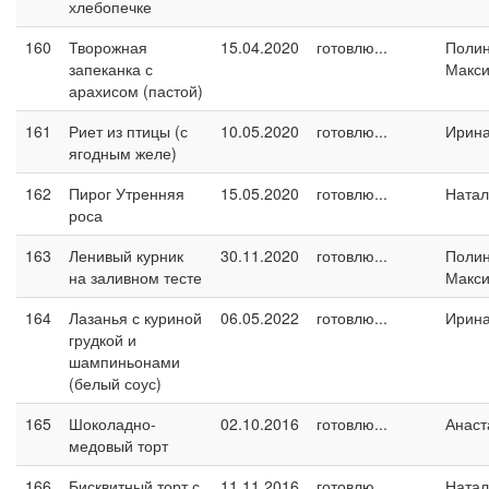
хлебопечке
160
Творожная
15.04.2020
готовлю...
Поли
запеканка с
Макс
арахисом (пастой)
161
Риет из птицы (с
10.05.2020
готовлю...
Ирин
ягодным желе)
162
Пирог Утренняя
15.05.2020
готовлю...
Натал
роса
163
Ленивый курник
30.11.2020
готовлю...
Поли
на заливном тесте
Макс
164
Лазанья с куриной
06.05.2022
готовлю...
Ирин
грудкой и
шампиньонами
(белый соус)
165
Шоколадно-
02.10.2016
готовлю...
Анаст
медовый торт
166
Бисквитный торт с
11.11.2016
готовлю...
Натал