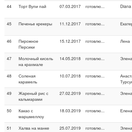
44
Торт Вупи пай
07.03.2017
готовлю...
Diana
45
Печенье крекеры
11.12.2017
готовлю...
Екате
46
Пирожное
15.12.2017
готовлю...
Лена
Персики
47
Молочный кисель
14.05.2018
готовлю...
Элен
на крахмале
48
Соленая
10.07.2018
готовлю...
Анаст
карамель
Турсу
49
Жареный рис с
27.02.2019
готовлю...
Элен
кальмарами
50
Какао с
18.03.2019
готовлю...
Елен
маршмеллоу
51
Халва на манке
25.07.2019
готовлю...
Элен