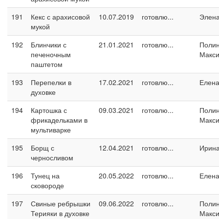
191
Кекс с арахисовой
10.07.2019
готовлю...
Элен
мукой
192
Блинчики с
21.01.2021
готовлю...
Поли
печеночным
Макс
паштетом
193
Перепелки в
17.02.2021
готовлю...
Елен
духовке
194
Картошка с
09.03.2021
готовлю...
Поли
фрикадельками в
Макс
мультиварке
195
Борщ с
12.04.2021
готовлю...
Ирин
черносливом
196
Тунец на
20.05.2022
готовлю...
Елен
сковороде
197
Свиные ребрышки
09.06.2022
готовлю...
Поли
Терияки в духовке
Макс