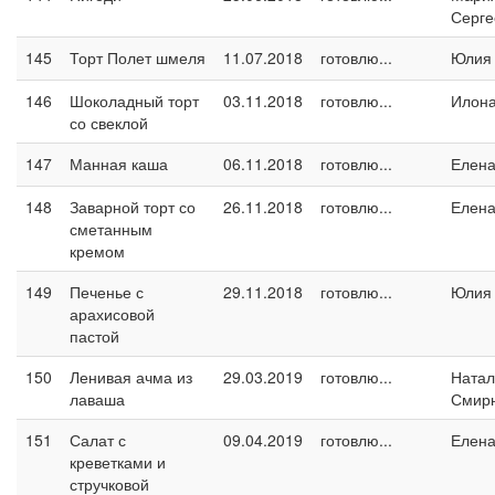
Серге
145
Торт Полет шмеля
11.07.2018
готовлю...
Юлия
146
Шоколадный торт
03.11.2018
готовлю...
Илон
со свеклой
147
Манная каша
06.11.2018
готовлю...
Елен
148
Заварной торт со
26.11.2018
готовлю...
Елен
сметанным
кремом
149
Печенье с
29.11.2018
готовлю...
Юлия
арахисовой
пастой
150
Ленивая ачма из
29.03.2019
готовлю...
Натал
лаваша
Смир
151
Салат с
09.04.2019
готовлю...
Елен
креветками и
стручковой