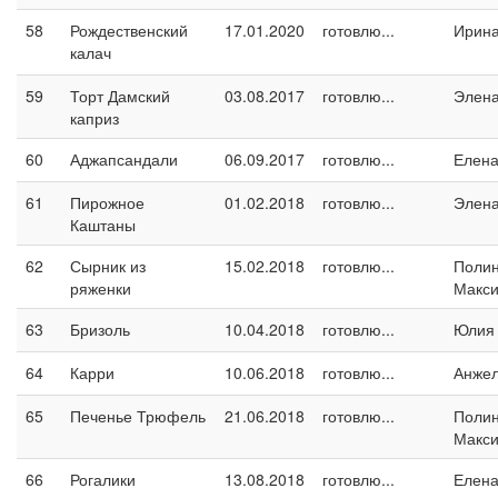
58
Рождественский
17.01.2020
готовлю...
Ирина
калач
59
Торт Дамский
03.08.2017
готовлю...
Элен
каприз
60
Аджапсандали
06.09.2017
готовлю...
Елен
61
Пирожное
01.02.2018
готовлю...
Элен
Каштаны
62
Сырник из
15.02.2018
готовлю...
Поли
ряженки
Макс
63
Бризоль
10.04.2018
готовлю...
Юлия
64
Карри
10.06.2018
готовлю...
Анжел
65
Печенье Трюфель
21.06.2018
готовлю...
Поли
Макс
66
Рогалики
13.08.2018
готовлю...
Елен