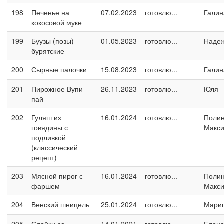
198
Печенье на
07.02.2023
готовлю...
Галин
кокосовой муке
199
Буузы (позы)
01.05.2023
готовлю...
Наде
бурятские
200
Сырные палочки
15.08.2023
готовлю...
Галин
201
Пирожное Вупи
26.11.2023
готовлю...
Юля
пай
202
Гуляш из
16.01.2024
готовлю...
Поли
говядины с
Макс
подливкой
(классический
рецепт)
203
Мясной пирог с
16.01.2024
готовлю...
Поли
фаршем
Макс
204
Венский шницель
25.01.2024
готовлю...
Мари