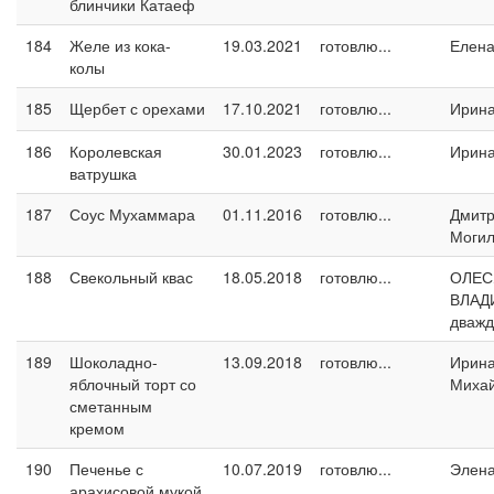
блинчики Катаеф
184
Желе из кока-
19.03.2021
готовлю...
Елен
колы
185
Щербет с орехами
17.10.2021
готовлю...
Ирин
186
Королевская
30.01.2023
готовлю...
Ирин
ватрушка
187
Соус Мухаммара
01.11.2016
готовлю...
Дмит
Могил
188
Свекольный квас
18.05.2018
готовлю...
ОЛЕС
ВЛАД
дваж
189
Шоколадно-
13.09.2018
готовлю...
Ирин
яблочный торт со
Миха
сметанным
кремом
190
Печенье с
10.07.2019
готовлю...
Элен
арахисовой мукой