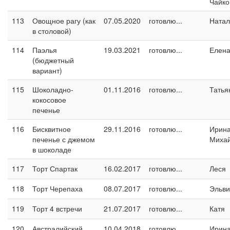
Чайко
113
Овощное рагу (как
07.05.2020
готовлю...
Натал
в столовой)
114
Паэлья
19.03.2021
готовлю...
Елен
(бюджетный
вариант)
115
Шоколадно-
01.11.2016
готовлю...
Татья
кокосовое
печенье
116
Бисквитное
29.11.2016
готовлю...
Ирин
печенье с джемом
Миха
в шоколаде
117
Торт Спартак
16.02.2017
готовлю...
Леся
118
Торт Черепаха
08.07.2017
готовлю...
Эльви
119
Торт 4 встречи
21.07.2017
готовлю...
Катя
120
Австралийский
10.04.2018
готовлю...
Ирина