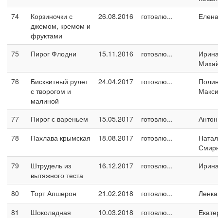
74
Корзиночки с
26.08.2016
готовлю...
Елен
джемом, кремом и
фруктами
75
Пирог Флодни
15.11.2016
готовлю...
Ирин
Миха
76
Бисквитный рулет
24.04.2017
готовлю...
Поли
с творогом и
Макс
малиной
77
Пирог с вареньем
15.05.2017
готовлю...
Антон
78
Пахлава крымская
18.08.2017
готовлю...
Натал
Смир
79
Штрудель из
16.12.2017
готовлю...
Ирин
вытяжного теста
80
Торт Апшерон
21.02.2018
готовлю...
Ленка
81
Шоколадная
10.03.2018
готовлю...
Екате