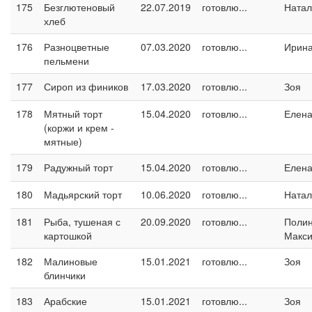
175
Безглютеновый
22.07.2019
готовлю...
Натал
хлеб
176
Разноцветные
07.03.2020
готовлю...
Ирина
пельмени
177
Сироп из фиников
17.03.2020
готовлю...
Зоя
178
Мятный торт
15.04.2020
готовлю...
Елен
(коржи и крем -
мятные)
179
Радужный торт
15.04.2020
готовлю...
Елен
180
Мадьярский торт
10.06.2020
готовлю...
Натал
181
Рыба, тушеная с
20.09.2020
готовлю...
Поли
картошкой
Макс
182
Малиновые
15.01.2021
готовлю...
Зоя
блинчики
183
Арабские
15.01.2021
готовлю...
Зоя