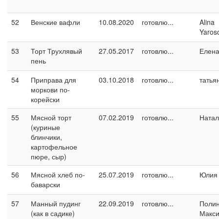
52
Венские вафли
10.08.2020
готовлю...
Alina
Yaros
53
Торт Трухлявый
27.05.2017
готовлю...
Елен
пень
54
Приправа для
03.10.2018
готовлю...
татья
моркови по-
корейски
55
Мясной торт
07.02.2019
готовлю...
Натал
(куриные
блинчики,
картофельное
пюре, сыр)
56
Мясной хлеб по-
25.07.2019
готовлю...
Юлия 
баварски
57
Манный пудинг
22.09.2019
готовлю...
Поли
(как в садике)
Макс