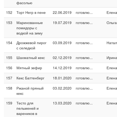
фасолью
152
Торт Негр в пене
22.06.2019
готовлю...
Елен
153
Маринованные
19.07.2019
готовлю...
Ольга
помидоры с
водкой на зиму
154
Дрожжевой пирог
03.09.2019
готовлю...
Натал
с селедкой
155
Шахматный кекс
02.12.2019
готовлю...
Ирин
156
Мятный зефир
14.12.2019
готовлю...
Елен
157
Кекс Баттенберг
18.01.2020
готовлю...
Елен
158
Ржаной пряный
03.02.2020
готовлю...
Елен
кекс
159
Тесто для
13.03.2020
готовлю...
Елен
пельменей и
вареников в