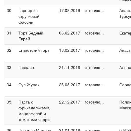
30
Гарнир из
17.08.2019
готовлю...
Анаст
стручковой
Турсу
фасоли
31
Торт Бедный
06.02.2017
готовлю...
Екате
Еврей
32
Египетский торт
18.02.2017
готовлю...
Анаст
33
Гаспачо
21.11.2016
готовлю...
Ален
34
Суп Журек
26.08.2017
готовлю...
Сера
35
Паста с
22.12.2017
готовлю...
Поли
фрикадельками,
Макс
моцареллой и
томатами черри
36
Печенье Мадлен
21.01.2018
готовлю...
Galin