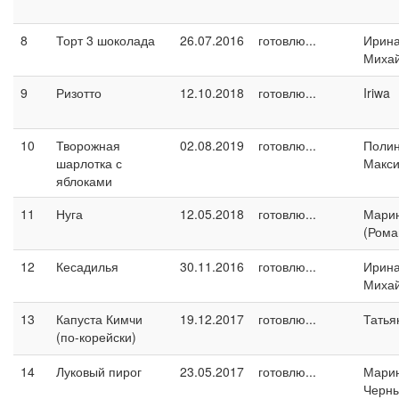
8
Торт 3 шоколада
26.07.2016
готовлю...
Ирин
Миха
9
Ризотто
12.10.2018
готовлю...
Iriwa
10
Творожная
02.08.2019
готовлю...
Поли
шарлотка с
Макс
яблоками
11
Нуга
12.05.2018
готовлю...
Марин
(Рома
12
Кесадилья
30.11.2016
готовлю...
Ирин
Миха
13
Капуста Кимчи
19.12.2017
готовлю...
Татья
(по-корейски)
14
Луковый пирог
23.05.2017
готовлю...
Мари
Черн