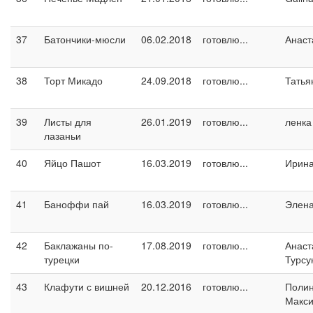
37
Батончики-мюсли
06.02.2018
готовлю...
Анаст
38
Торт Микадо
24.09.2018
готовлю...
Татья
39
Листы для
26.01.2019
готовлю...
ленка
лазаньи
40
Яйцо Пашот
16.03.2019
готовлю...
Ирин
41
Баноффи пай
16.03.2019
готовлю...
Элен
42
Баклажаны по-
17.08.2019
готовлю...
Анаст
турецки
Турсу
43
Клафути с вишней
20.12.2016
готовлю...
Поли
Макс