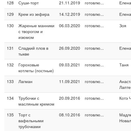
128
Суши-торт
21.11.2019
готовлю...
Елен
129
Крем из зефира
14.12.2019
готовлю...
Елен
130
Жареные манники
06.03.2020
готовлю...
Зоя
с творогом и
изюмом
131
Сладкий плов в
26.09.2020
готовлю...
Елен
тыкве
132
Гороховые
09.03.2021
готовлю...
Таня
котлеты (постные)
133
Лагман
11.09.2021
готовлю...
Анаст
Лапте
134
Трубочки с
20.09.2016
готовлю...
Котэ 
масляным кремом
135
Торт с
08.10.2016
готовлю...
Мадл
вафельными
Новал
трубочками