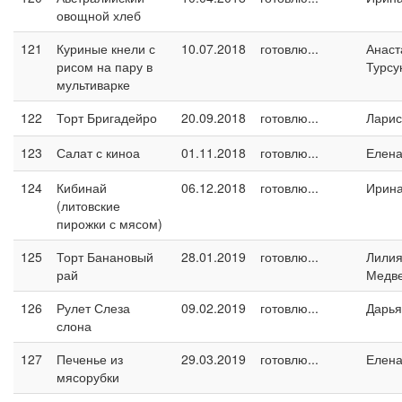
овощной хлеб
121
Куриные кнели с
10.07.2018
готовлю...
Анаст
рисом на пару в
Турсу
мультиварке
122
Торт Бригадейро
20.09.2018
готовлю...
Ларис
123
Салат с киноа
01.11.2018
готовлю...
Елен
124
Кибинай
06.12.2018
готовлю...
Ирин
(литовские
пирожки с мясом)
125
Торт Банановый
28.01.2019
готовлю...
Лили
рай
Медв
126
Рулет Слеза
09.02.2019
готовлю...
Дарья
слона
127
Печенье из
29.03.2019
готовлю...
Елен
мясорубки