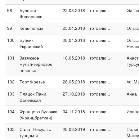
98
Булочки
22.03.2018
готовлю...
Galin
Жаворонки
99
Кейк-попсы
25.04.2018
готовлю...
Ольга
100
Бублик
28.04.2018
готовлю...
Ольга
Украинский
Нечип
101
Затяжное
18.05.2018
готовлю...
Анаст
мультизерновое
Турсу
печенье
102
Торт Фрезье
28.05.2018
готовлю...
Vol.M
103
Пляцок Пани
27.10.2018
готовлю...
Анна
Валевская
104
Францева булочка
04.11.2018
готовлю...
Ирина
(Францбретхен)
105
Салат Нисуаз с
28.03.2019
готовлю...
Поли
тунцом и
Макс