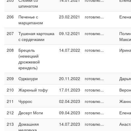
205
Слойки со
14.01.2021
готовлю...
Елен
шпинатом
206
Печенье с
23.02.2021
готовлю...
Елен
марципаном
207
Тушеная картошка
09.12.2021
готовлю...
Поли
с сердечками
Макс
208
Брецель
14.07.2022
готовлю...
Ирин
(немецкий
дрожжевой
крендель)
209
Оджахури
20.11.2022
готовлю...
Дарья
210
Жареный тофу
17.01.2023
готовлю...
Верон
211
Чуррос
02.04.2023
готовлю...
Жанн
212
Десерт Моти
09.04.2023
готовлю...
Елен
213
Домашняя
14.07.2023
готовлю...
Анаст
медовуха