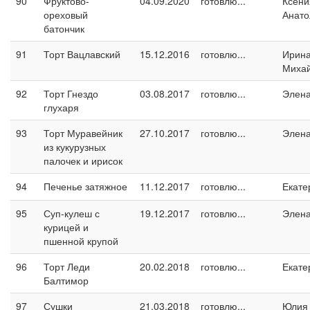
90
Фруктово-
04.09.2020
готовлю...
Ксени
ореховый
Анато
батончик
91
Торт Вацлавский
15.12.2016
готовлю...
Ирин
Миха
92
Торт Гнездо
03.08.2017
готовлю...
Элен
глухаря
93
Торт Муравейник
27.10.2017
готовлю...
Элен
из кукурузных
палочек и ирисок
94
Печенье затяжное
11.12.2017
готовлю...
Екате
95
Суп-кулеш с
19.12.2017
готовлю...
Элен
курицей и
пшенной крупой
96
Торт Леди
20.02.2018
готовлю...
Екате
Балтимор
97
Сушки
21.03.2018
готовлю...
Юлия