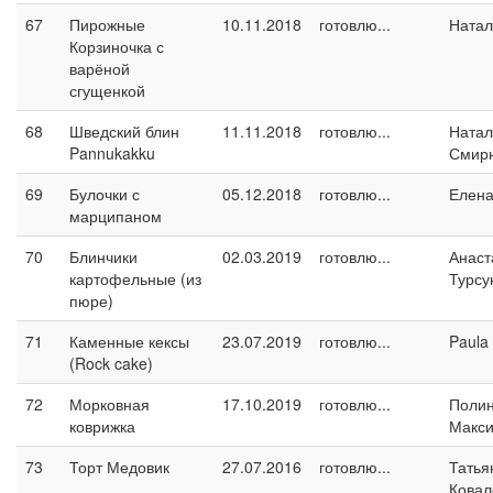
67
Пирожные
10.11.2018
готовлю...
Натал
Корзиночка с
варёной
сгущенкой
68
Шведский блин
11.11.2018
готовлю...
Натал
Pannukakku
Смир
69
Булочки с
05.12.2018
готовлю...
Елен
марципаном
70
Блинчики
02.03.2019
готовлю...
Анаст
картофельные (из
Турсу
пюре)
71
Каменные кексы
23.07.2019
готовлю...
Paula
(Rock cake)
72
Морковная
17.10.2019
готовлю...
Поли
коврижка
Макс
73
Торт Медовик
27.07.2016
готовлю...
Татья
Ковал