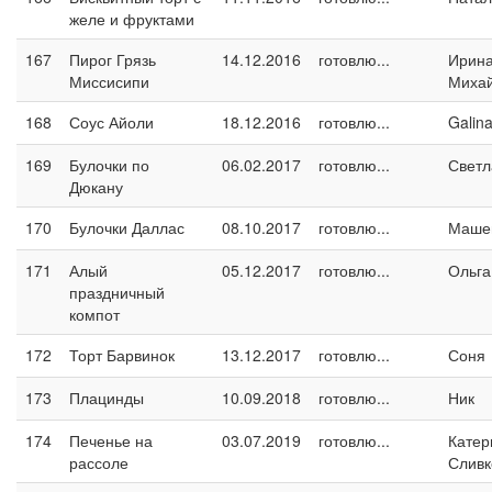
желе и фруктами
167
Пирог Грязь
14.12.2016
готовлю...
Ирин
Миссисипи
Миха
168
Соус Айоли
18.12.2016
готовлю...
Galin
169
Булочки по
06.02.2017
готовлю...
Светл
Дюкану
170
Булочки Даллас
08.10.2017
готовлю...
Маше
171
Алый
05.12.2017
готовлю...
Ольга
праздничный
компот
172
Торт Барвинок
13.12.2017
готовлю...
Соня
173
Плацинды
10.09.2018
готовлю...
Ник
174
Печенье на
03.07.2019
готовлю...
Катер
рассоле
Сливк