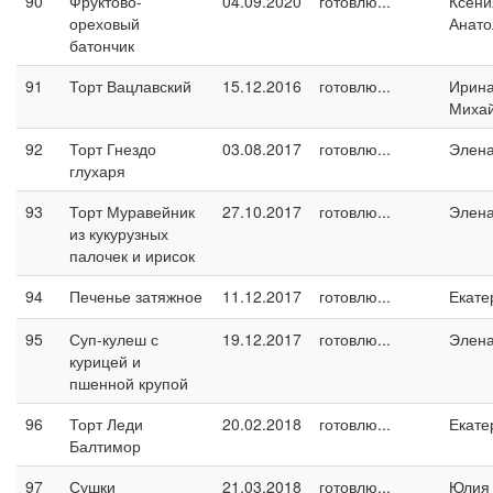
90
Фруктово-
04.09.2020
готовлю...
Ксени
ореховый
Анато
батончик
91
Торт Вацлавский
15.12.2016
готовлю...
Ирин
Миха
92
Торт Гнездо
03.08.2017
готовлю...
Элен
глухаря
93
Торт Муравейник
27.10.2017
готовлю...
Элен
из кукурузных
палочек и ирисок
94
Печенье затяжное
11.12.2017
готовлю...
Екате
95
Суп-кулеш с
19.12.2017
готовлю...
Элен
курицей и
пшенной крупой
96
Торт Леди
20.02.2018
готовлю...
Екате
Балтимор
97
Сушки
21.03.2018
готовлю...
Юлия