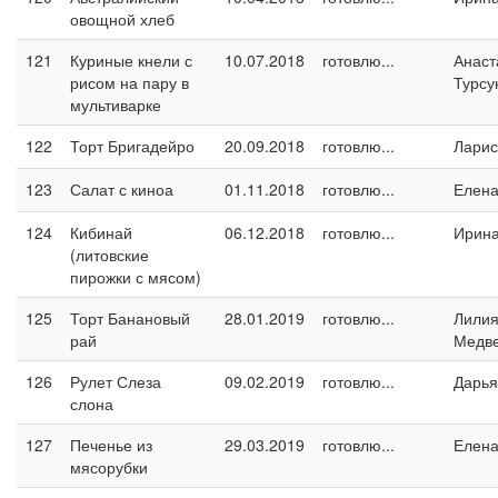
овощной хлеб
121
Куриные кнели с
10.07.2018
готовлю...
Анаст
рисом на пару в
Турсу
мультиварке
122
Торт Бригадейро
20.09.2018
готовлю...
Ларис
123
Салат с киноа
01.11.2018
готовлю...
Елен
124
Кибинай
06.12.2018
готовлю...
Ирин
(литовские
пирожки с мясом)
125
Торт Банановый
28.01.2019
готовлю...
Лили
рай
Медв
126
Рулет Слеза
09.02.2019
готовлю...
Дарья
слона
127
Печенье из
29.03.2019
готовлю...
Елен
мясорубки