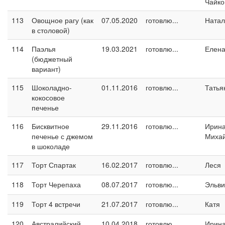
Чайко
113
Овощное рагу (как
07.05.2020
готовлю...
Натал
в столовой)
114
Паэлья
19.03.2021
готовлю...
Елен
(бюджетный
вариант)
115
Шоколадно-
01.11.2016
готовлю...
Татья
кокосовое
печенье
116
Бисквитное
29.11.2016
готовлю...
Ирин
печенье с джемом
Миха
в шоколаде
117
Торт Спартак
16.02.2017
готовлю...
Леся
118
Торт Черепаха
08.07.2017
готовлю...
Эльви
119
Торт 4 встречи
21.07.2017
готовлю...
Катя
120
Австралийский
10.04.2018
готовлю...
Ирина