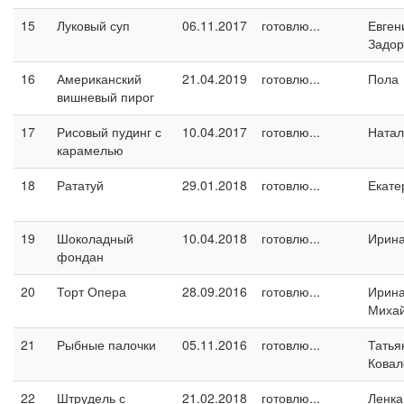
15
Луковый суп
06.11.2017
готовлю...
Евген
Задо
16
Американский
21.04.2019
готовлю...
Пола
вишневый пирог
17
Рисовый пудинг с
10.04.2017
готовлю...
Натал
карамелью
18
Рататуй
29.01.2018
готовлю...
Екате
19
Шоколадный
10.04.2018
готовлю...
Ирина
фондан
20
Торт Опера
28.09.2016
готовлю...
Ирин
Миха
21
Рыбные палочки
05.11.2016
готовлю...
Татья
Ковал
22
Штрудель с
21.02.2018
готовлю...
Ленка