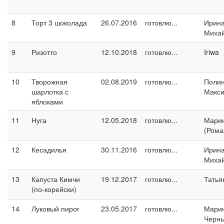
8
Торт 3 шоколада
26.07.2016
готовлю...
Ирин
Миха
9
Ризотто
12.10.2018
готовлю...
Iriwa
10
Творожная
02.08.2019
готовлю...
Поли
шарлотка с
Макс
яблоками
11
Нуга
12.05.2018
готовлю...
Марин
(Рома
12
Кесадилья
30.11.2016
готовлю...
Ирин
Миха
13
Капуста Кимчи
19.12.2017
готовлю...
Татья
(по-корейски)
14
Луковый пирог
23.05.2017
готовлю...
Мари
Черн