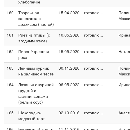
хлебопечке
160
Творожная
15.04.2020
готовлю...
Поли
запеканка с
Макс
арахисом (пастой)
161
Риет из птицы (с
10.05.2020
готовлю...
Ирин
ягодным желе)
162
Пирог Утренняя
15.05.2020
готовлю...
Натал
роса
163
Ленивый курник
30.11.2020
готовлю...
Поли
на заливном тесте
Макс
164
Лазанья с куриной
06.05.2022
готовлю...
Ирин
грудкой и
шампиньонами
(белый соус)
165
Шоколадно-
02.10.2016
готовлю...
Анаст
медовый торт
166
Бисквитный торт с
11.11.2016
готовлю...
Натал