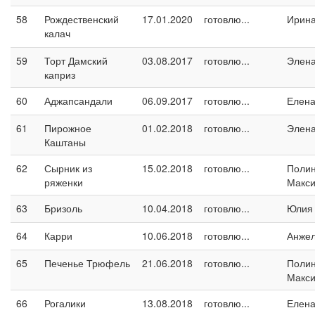
58
Рождественский
17.01.2020
готовлю...
Ирина
калач
59
Торт Дамский
03.08.2017
готовлю...
Элен
каприз
60
Аджапсандали
06.09.2017
готовлю...
Елен
61
Пирожное
01.02.2018
готовлю...
Элен
Каштаны
62
Сырник из
15.02.2018
готовлю...
Поли
ряженки
Макс
63
Бризоль
10.04.2018
готовлю...
Юлия
64
Карри
10.06.2018
готовлю...
Анжел
65
Печенье Трюфель
21.06.2018
готовлю...
Поли
Макс
66
Рогалики
13.08.2018
готовлю...
Елен