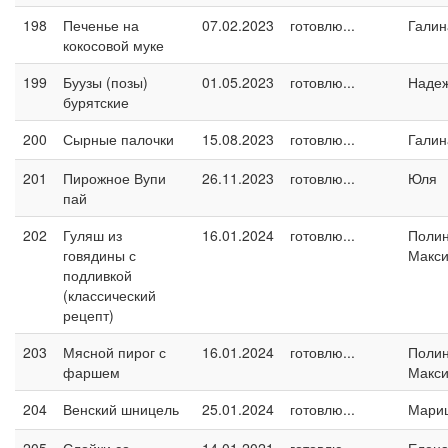
198
Печенье на
07.02.2023
готовлю...
Галин
кокосовой муке
199
Буузы (позы)
01.05.2023
готовлю...
Наде
бурятские
200
Сырные палочки
15.08.2023
готовлю...
Галин
201
Пирожное Вупи
26.11.2023
готовлю...
Юля
пай
202
Гуляш из
16.01.2024
готовлю...
Поли
говядины с
Макс
подливкой
(классический
рецепт)
203
Мясной пирог с
16.01.2024
готовлю...
Поли
фаршем
Макс
204
Венский шницель
25.01.2024
готовлю...
Мари