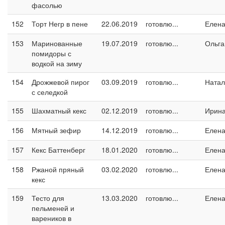
фасолью
152
Торт Негр в пене
22.06.2019
готовлю...
Елен
153
Маринованные
19.07.2019
готовлю...
Ольга
помидоры с
водкой на зиму
154
Дрожжевой пирог
03.09.2019
готовлю...
Натал
с селедкой
155
Шахматный кекс
02.12.2019
готовлю...
Ирин
156
Мятный зефир
14.12.2019
готовлю...
Елен
157
Кекс Баттенберг
18.01.2020
готовлю...
Елен
158
Ржаной пряный
03.02.2020
готовлю...
Елен
кекс
159
Тесто для
13.03.2020
готовлю...
Елен
пельменей и
вареников в