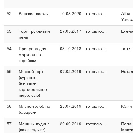
52
Венские вафли
10.08.2020
готовлю...
Alina
Yaros
53
Торт Трухлявый
27.05.2017
готовлю...
Елен
пень
54
Приправа для
03.10.2018
готовлю...
татья
моркови по-
корейски
55
Мясной торт
07.02.2019
готовлю...
Натал
(куриные
блинчики,
картофельное
пюре, сыр)
56
Мясной хлеб по-
25.07.2019
готовлю...
Юлия 
баварски
57
Манный пудинг
22.09.2019
готовлю...
Поли
(как в садике)
Макс