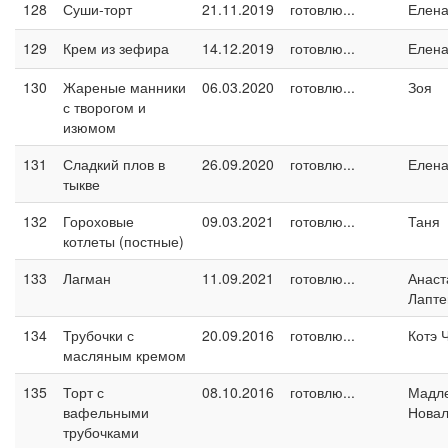
128
Суши-торт
21.11.2019
готовлю...
Елен
129
Крем из зефира
14.12.2019
готовлю...
Елен
130
Жареные манники
06.03.2020
готовлю...
Зоя
с творогом и
изюмом
131
Сладкий плов в
26.09.2020
готовлю...
Елен
тыкве
132
Гороховые
09.03.2021
готовлю...
Таня
котлеты (постные)
133
Лагман
11.09.2021
готовлю...
Анаст
Лапте
134
Трубочки с
20.09.2016
готовлю...
Котэ 
масляным кремом
135
Торт с
08.10.2016
готовлю...
Мадл
вафельными
Новал
трубочками