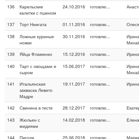
136
Карельские
24.10.2016
готовлю...
Анаст
калитки с пшеном
137
Торт Ниигата
01.11.2016
готовлю...
Олес
138
Ложные куриные
30.11.2016
готовлю...
Ирин
ножки
Миха
139
Яйца Фламенко
15.12.2016
готовлю...
Ирин
140
Тарт с овощами и
15.06.2017
готовлю...
Ирин
сыром
Миха
141
Итальянская
19.11.2017
готовлю...
Ирина
закваска Левито
Мадре
142
Свинина в тесте
28.12.2017
готовлю...
Екате
143
Жюльен с
14.02.2018
готовлю...
Елен
мидиями
144
Пигоди
25.06.2018
готовлю...
Мари