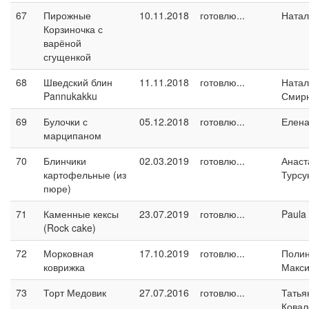
67
Пирожные
10.11.2018
готовлю...
Натал
Корзиночка с
варёной
сгущенкой
68
Шведский блин
11.11.2018
готовлю...
Натал
Pannukakku
Смир
69
Булочки с
05.12.2018
готовлю...
Елен
марципаном
70
Блинчики
02.03.2019
готовлю...
Анаст
картофельные (из
Турсу
пюре)
71
Каменные кексы
23.07.2019
готовлю...
Paula
(Rock cake)
72
Морковная
17.10.2019
готовлю...
Поли
коврижка
Макс
73
Торт Медовик
27.07.2016
готовлю...
Татья
Ковал