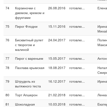
74
Корзиночки с
26.08.2016
готовлю...
Елен
джемом, кремом и
фруктами
75
Пирог Флодни
15.11.2016
готовлю...
Ирин
Миха
76
Бисквитный рулет
24.04.2017
готовлю...
Поли
с творогом и
Макс
малиной
77
Пирог с вареньем
15.05.2017
готовлю...
Антон
78
Пахлава крымская
18.08.2017
готовлю...
Натал
Смир
79
Штрудель из
16.12.2017
готовлю...
Ирин
вытяжного теста
80
Торт Апшерон
21.02.2018
готовлю...
Ленка
81
Шоколадная
10.03.2018
готовлю...
Екате