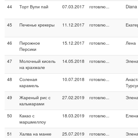
44
Торт Вупи пай
07.03.2017
готовлю...
Diana
45
Печенье крекеры
11.12.2017
готовлю...
Екате
46
Пирожное
15.12.2017
готовлю...
Лена
Персики
47
Молочный кисель
14.05.2018
готовлю...
Элен
на крахмале
48
Соленая
10.07.2018
готовлю...
Анаст
карамель
Турсу
49
Жареный рис с
27.02.2019
готовлю...
Элен
кальмарами
50
Какао с
18.03.2019
готовлю...
Елен
маршмеллоу
51
Халва на манке
25.07.2019
готовлю...
Элен