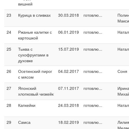
вишней
23
Курица в сливках
30.03.2018
готовлю...
Поли
Макс
24
Ржаные калитки с
06.01.2019
готовлю...
Натал
картошкой
25
Тыква с
15.07.2019
готовлю...
Натал
сухофруктами в
духовке
26
Осетинский пирог
04.02.2017
готовлю...
Соня
с мясом
27
Японский
07.11.2017
готовлю...
Ирин
хлопковый чизкейк
Миха
28
Капкейки
24.03.2018
готовлю...
Натал
29
Самса
18.02.2019
готовлю...
Лили
Медв