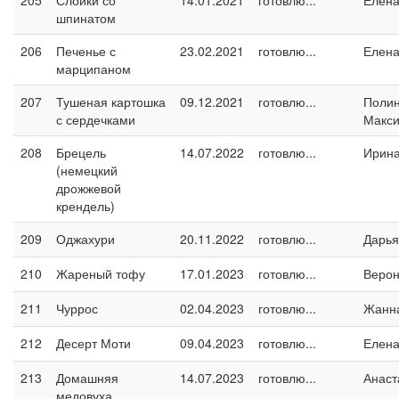
205
Слойки со
14.01.2021
готовлю...
Елен
шпинатом
206
Печенье с
23.02.2021
готовлю...
Елен
марципаном
207
Тушеная картошка
09.12.2021
готовлю...
Поли
с сердечками
Макс
208
Брецель
14.07.2022
готовлю...
Ирин
(немецкий
дрожжевой
крендель)
209
Оджахури
20.11.2022
готовлю...
Дарья
210
Жареный тофу
17.01.2023
готовлю...
Верон
211
Чуррос
02.04.2023
готовлю...
Жанн
212
Десерт Моти
09.04.2023
готовлю...
Елен
213
Домашняя
14.07.2023
готовлю...
Анаст
медовуха