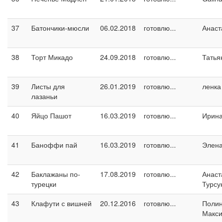
37
Батончики-мюсли
06.02.2018
готовлю...
Анаст
38
Торт Микадо
24.09.2018
готовлю...
Татья
39
Листы для
26.01.2019
готовлю...
ленка
лазаньи
40
Яйцо Пашот
16.03.2019
готовлю...
Ирин
41
Баноффи пай
16.03.2019
готовлю...
Элен
42
Баклажаны по-
17.08.2019
готовлю...
Анаст
турецки
Турсу
43
Клафути с вишней
20.12.2016
готовлю...
Поли
Макс