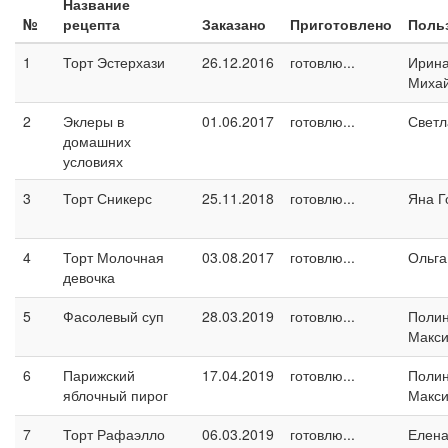
Название
№
рецепта
Заказано
Приготовлено
Поль
1
Торт Эстерхази
26.12.2016
готовлю...
Ирин
Миха
2
Эклеры в
01.06.2017
готовлю...
Светл
домашних
условиях
3
Торт Сникерс
25.11.2018
готовлю...
Яна Г
4
Торт Молочная
03.08.2017
готовлю...
Ольга
девочка
5
Фасолевый суп
28.03.2019
готовлю...
Поли
Макс
6
Парижский
17.04.2019
готовлю...
Поли
яблочный пирог
Макс
7
Торт Рафаэлло
06.03.2019
готовлю...
Елен