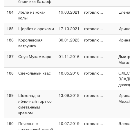
блинчики Катаеф
184
Желе из кока-
19.03.2021
готовлю...
Елен
колы
185
Щербет с орехами
17.10.2021
готовлю...
Ирин
186
Королевская
30.01.2023
готовлю...
Ирин
ватрушка
187
Соус Мухаммара
01.11.2016
готовлю...
Дмит
Могил
188
Свекольный квас
18.05.2018
готовлю...
ОЛЕС
ВЛАД
дваж
189
Шоколадно-
13.09.2018
готовлю...
Ирин
яблочный торт со
Миха
сметанным
кремом
190
Печенье с
10.07.2019
готовлю...
Элен
арахисовой мукой