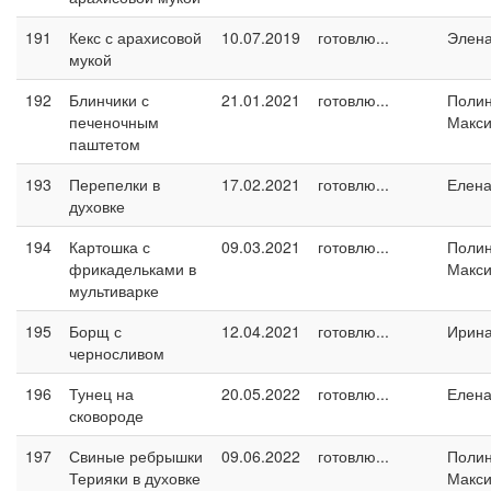
191
Кекс с арахисовой
10.07.2019
готовлю...
Элен
мукой
192
Блинчики с
21.01.2021
готовлю...
Поли
печеночным
Макс
паштетом
193
Перепелки в
17.02.2021
готовлю...
Елен
духовке
194
Картошка с
09.03.2021
готовлю...
Поли
фрикадельками в
Макс
мультиварке
195
Борщ с
12.04.2021
готовлю...
Ирин
черносливом
196
Тунец на
20.05.2022
готовлю...
Елен
сковороде
197
Свиные ребрышки
09.06.2022
готовлю...
Поли
Терияки в духовке
Макс