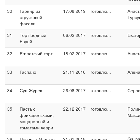
30
Гарнир из
17.08.2019
готовлю...
Анаст
стручковой
Турсу
фасоли
31
Торт Бедный
06.02.2017
готовлю...
Екате
Еврей
32
Египетский торт
18.02.2017
готовлю...
Анаст
33
Гаспачо
21.11.2016
готовлю...
Ален
34
Суп Журек
26.08.2017
готовлю...
Сера
35
Паста с
22.12.2017
готовлю...
Поли
фрикадельками,
Макс
моцареллой и
томатами черри
36
Печенье Мадлен
21.01.2018
готовлю...
Galin