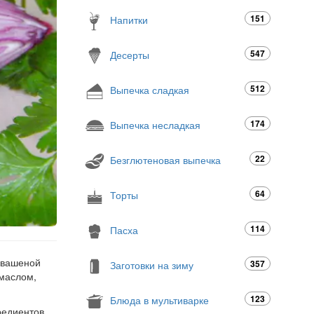
151
Напитки
547
Десерты
512
Выпечка сладкая
174
Выпечка несладкая
22
Безглютеновая выпечка
64
Торты
114
Пасха
 квашеной
357
Заготовки на зиму
 маслом,
123
Блюда в мультиварке
редиентов.