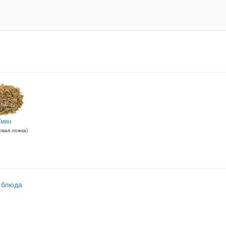
Тмин
овая ложка
)
 блюда