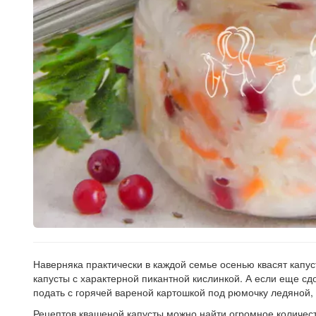
Рецепт
по
заказу
Наверняка практически в каждой семье осенью квасят капуст
капусты с характерной пикантной кислинкой. А если еще с
подать с горячей вареной картошкой под рюмочку ледяной, 
Рецептов квашеной капусты можно найти огромное количест