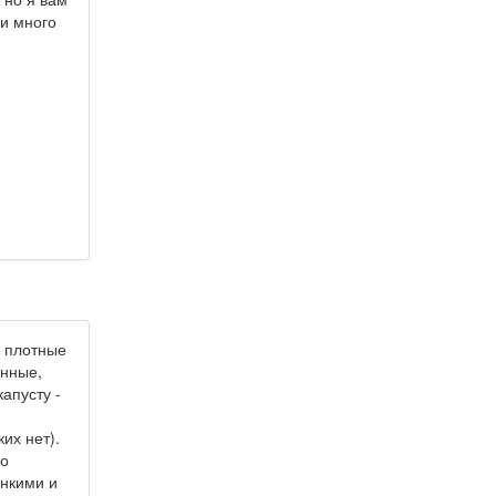
 и много
 плотные
енные,
апусту -
их нет).
го
онкими и