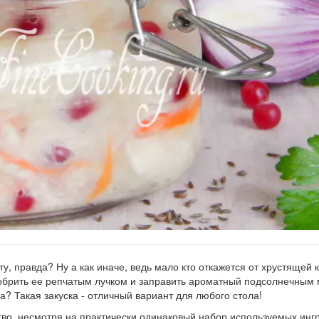
у, правда? Ну а как иначе, ведь мало кто откажется от хрустящей
добрить ее репчатым лучком и заправить ароматный подсолнечным
а? Такая закуска - отличный вариант для любого стола!
во, несмотря на практически одинаковый набор используемых инг