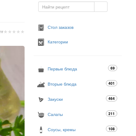
Стол заказов
★
★
★
★
★
пт
Категории
69
Первые блюда
401
Вторые блюда
464
Закуски
211
Салаты
108
Соусы, кремы