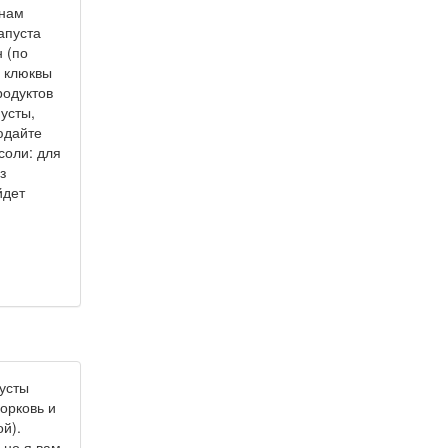
 нам
апуста
н (по
у клюквы
родуктов
пусты,
людайте
соли: для
з
йдет
усты
орковь и
й).
 но я вам