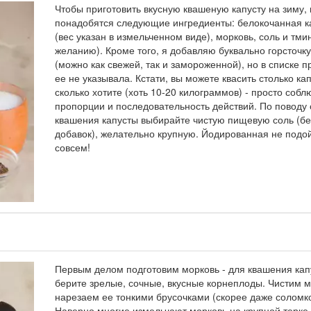
Чтобы приготовить вкусную квашеную капусту на зиму,
понадобятся следующие ингредиенты: белокочанная к
(вес указан в измельченном виде), морковь, соль и тми
желанию). Кроме того, я добавляю буквально горсточк
(можно как свежей, так и замороженной), но в списке п
ее не указывала. Кстати, вы можете квасить столько ка
сколько хотите (хоть 10-20 килограммов) - просто соб
пропорции и последовательность действий. По поводу 
квашения капусты выбирайте чистую пищевую соль (бе
добавок), желательно крупную. Йодированная не подо
совсем!
Первым делом подготовим морковь - для квашения кап
берите зрелые, сочные, вкусные корнеплоды. Чистим м
нарезаем ее тонкими брусочками (скорее даже соломко
Наверно многие измельчают морковь на крупной терке,