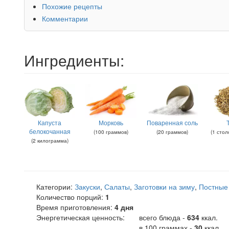
Похожие рецепты
Комментарии
Ингредиенты:
Капуста
Морковь
Поваренная соль
белокочанная
(
100
граммов
)
(
20
граммов
)
(
1
стол
(
2
килограмма
)
Категории:
Закуски
,
Салаты
,
Заготовки на зиму
,
Постные
Количество порций:
1
Время приготовления:
4 дня
Энергетическая ценность:
всего блюда -
634
ккал
.
в 100 граммах -
30
ккал.