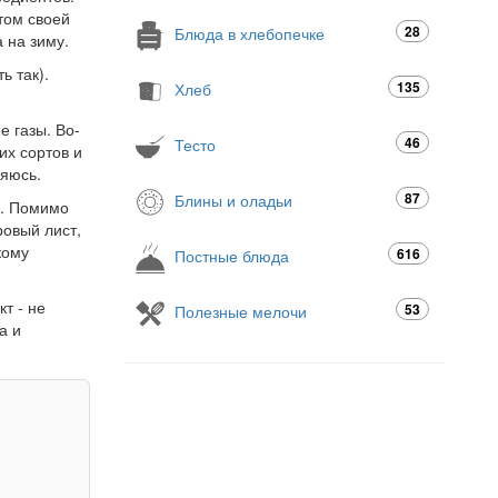
том своей
28
Блюда в хлебопечке
 на зиму.
ь так).
135
Хлеб
е газы. Во-
46
Тесто
их сортов и
няюсь.
87
Блины и оладьи
ь. Помимо
ровый лист,
кому
616
Постные блюда
т - не
53
Полезные мелочи
а и