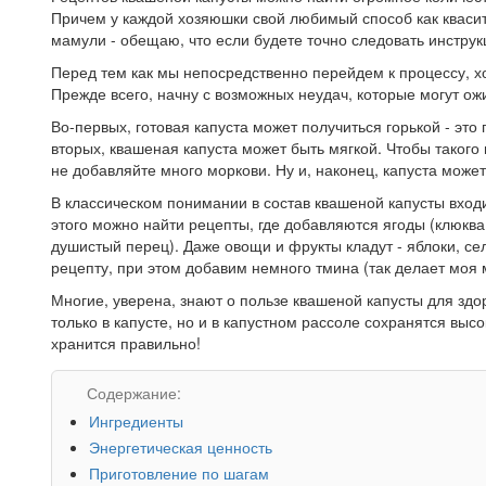
Причем у каждой хозяюшки свой любимый способ как квасит
мамули - обещаю, что если будете точно следовать инструкц
Перед тем как мы непосредственно перейдем к процессу, хоч
Прежде всего, начну с возможных неудач, которые могут ож
Во-первых, готовая капуста может получиться горькой - это
вторых, квашеная капуста может быть мягкой. Чтобы такого
не добавляйте много моркови. Ну и, наконец, капуста может
В классическом понимании в состав квашеной капусты входи
этого можно найти рецепты, где добавляются ягоды (клюква
душистый перец). Даже овощи и фрукты кладут - яблоки, се
рецепту, при этом добавим немного тмина (так делает моя 
Многие, уверена, знают о пользе квашеной капусты для здо
только в капусте, но и в капустном рассоле сохранятся выс
хранится правильно!
Содержание:
Ингредиенты
Энергетическая ценность
Приготовление по шагам