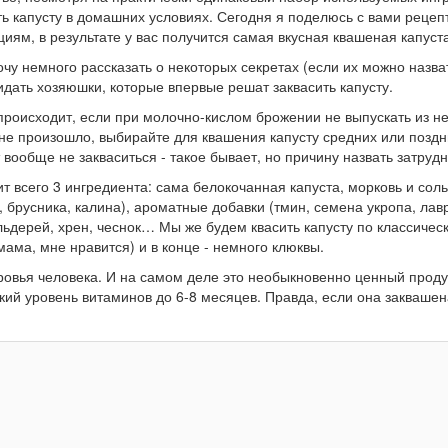
ь капусту в домашних условиях. Сегодня я поделюсь с вами рецеп
иям, в результате у вас получится самая вкусная квашеная капуста
у немного рассказать о некоторых секретах (если их можно назват
идать хозяюшки, которые впервые решат заквасить капусту.
 происходит, если при молочно-кислом брожении не выпускать из не
 не произошло, выбирайте для квашения капусту средних или поздн
 вообще не закваситься - такое бывает, но причину назвать затруд
т всего 3 ингредиента: сама белокочанная капуста, морковь и сол
, брусника, калина), ароматные добавки (тмин, семена укропа, лав
льдерей, хрен, чеснок… Мы же будем квасить капусту по классичес
мама, мне нравится) и в конце - немного клюквы.
ровья человека. И на самом деле это необыкновенно ценный продук
окий уровень витаминов до 6-8 месяцев. Правда, если она заквашен