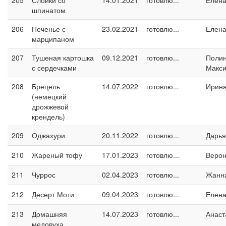
205
Слойки со
14.01.2021
готовлю...
Елен
шпинатом
206
Печенье с
23.02.2021
готовлю...
Елен
марципаном
207
Тушеная картошка
09.12.2021
готовлю...
Поли
с сердечками
Макс
208
Брецель
14.07.2022
готовлю...
Ирин
(немецкий
дрожжевой
крендель)
209
Оджахури
20.11.2022
готовлю...
Дарья
210
Жареный тофу
17.01.2023
готовлю...
Верон
211
Чуррос
02.04.2023
готовлю...
Жанн
212
Десерт Моти
09.04.2023
готовлю...
Елен
213
Домашняя
14.07.2023
готовлю...
Анаст
медовуха