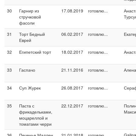
30
Гарнир из
17.08.2019
готовлю...
Анаст
стручковой
Турсу
фасоли
31
Торт Бедный
06.02.2017
готовлю...
Екате
Еврей
32
Египетский торт
18.02.2017
готовлю...
Анаст
33
Гаспачо
21.11.2016
готовлю...
Ален
34
Суп Журек
26.08.2017
готовлю...
Сера
35
Паста с
22.12.2017
готовлю...
Поли
фрикадельками,
Макс
моцареллой и
томатами черри
36
Печенье Мадлен
21.01.2018
готовлю...
Galin