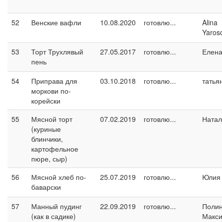
52
Венские вафли
10.08.2020
готовлю...
Alina
Yaros
53
Торт Трухлявый
27.05.2017
готовлю...
Елен
пень
54
Приправа для
03.10.2018
готовлю...
татья
моркови по-
корейски
55
Мясной торт
07.02.2019
готовлю...
Натал
(куриные
блинчики,
картофельное
пюре, сыр)
56
Мясной хлеб по-
25.07.2019
готовлю...
Юлия 
баварски
57
Манный пудинг
22.09.2019
готовлю...
Поли
(как в садике)
Макс