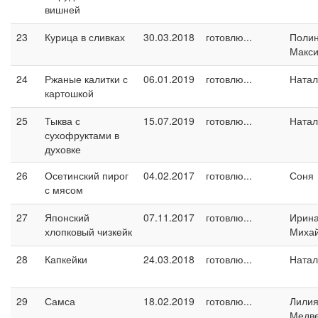
вишней
23
Курица в сливках
30.03.2018
готовлю...
Поли
Макс
24
Ржаные калитки с
06.01.2019
готовлю...
Натал
картошкой
25
Тыква с
15.07.2019
готовлю...
Натал
сухофруктами в
духовке
26
Осетинский пирог
04.02.2017
готовлю...
Соня
с мясом
27
Японский
07.11.2017
готовлю...
Ирин
хлопковый чизкейк
Миха
28
Капкейки
24.03.2018
готовлю...
Натал
29
Самса
18.02.2019
готовлю...
Лили
Медв