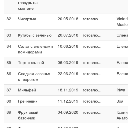
глазурь на
сметане
82
Чихиртма
20.05.2018
готовлю...
Victor
Mosto
83
Кутабы с зеленью
20.07.2018
готовлю...
Элен
84
Салат с вялеными
10.08.2018
готовлю...
Елен
помидорами
85
Торт с халвой
06.03.2019
готовлю...
Елен
86
Сладкая лазанья
22.06.2019
готовлю...
Елен
с творогом
87
Мильфей
18.11.2019
готовлю...
Iriwa
88
Гречневик
11.12.2019
готовлю...
Зоя
89
Фруктовый
04.09.2020
готовлю...
Ксени
батончик
Анато