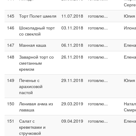
Серге
145
Торт Полет шмеля
11.07.2018
готовлю...
Юлия
146
Шоколадный торт
03.11.2018
готовлю...
Илон
со свеклой
147
Манная каша
06.11.2018
готовлю...
Елен
148
Заварной торт со
26.11.2018
готовлю...
Елен
сметанным
кремом
149
Печенье с
29.11.2018
готовлю...
Юлия
арахисовой
пастой
150
Ленивая ачма из
29.03.2019
готовлю...
Натал
лаваша
Смир
151
Салат с
09.04.2019
готовлю...
Елен
креветками и
стручковой