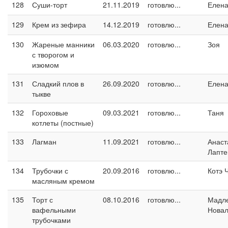
128
Суши-торт
21.11.2019
готовлю...
Елен
129
Крем из зефира
14.12.2019
готовлю...
Елен
130
Жареные манники
06.03.2020
готовлю...
Зоя
с творогом и
изюмом
131
Сладкий плов в
26.09.2020
готовлю...
Елен
тыкве
132
Гороховые
09.03.2021
готовлю...
Таня
котлеты (постные)
133
Лагман
11.09.2021
готовлю...
Анаст
Лапте
134
Трубочки с
20.09.2016
готовлю...
Котэ 
масляным кремом
135
Торт с
08.10.2016
готовлю...
Мадл
вафельными
Новал
трубочками