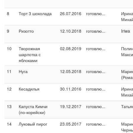
8
Торт 3 шоколада
26.07.2016
готовлю...
Ирин
Миха
9
Ризотто
12.10.2018
готовлю...
Iriwa
10
Творожная
02.08.2019
готовлю...
Поли
шарлотка с
Макс
яблоками
11
Нуга
12.05.2018
готовлю...
Марин
(Рома
12
Кесадилья
30.11.2016
готовлю...
Ирин
Миха
13
Капуста Кимчи
19.12.2017
готовлю...
Татья
(по-корейски)
14
Луковый пирог
23.05.2017
готовлю...
Мари
Черн