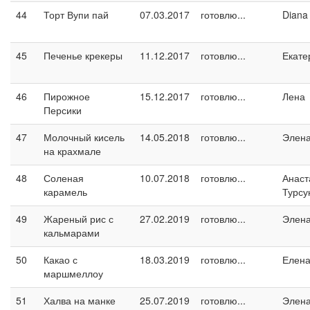
44
Торт Вупи пай
07.03.2017
готовлю...
Diana
45
Печенье крекеры
11.12.2017
готовлю...
Екате
46
Пирожное
15.12.2017
готовлю...
Лена
Персики
47
Молочный кисель
14.05.2018
готовлю...
Элен
на крахмале
48
Соленая
10.07.2018
готовлю...
Анаст
карамель
Турсу
49
Жареный рис с
27.02.2019
готовлю...
Элен
кальмарами
50
Какао с
18.03.2019
готовлю...
Елен
маршмеллоу
51
Халва на манке
25.07.2019
готовлю...
Элен