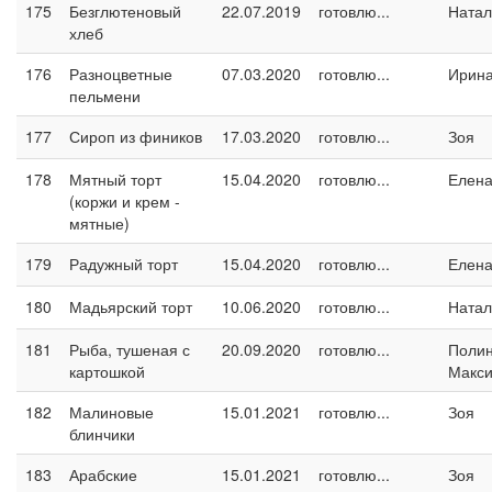
175
Безглютеновый
22.07.2019
готовлю...
Натал
хлеб
176
Разноцветные
07.03.2020
готовлю...
Ирина
пельмени
177
Сироп из фиников
17.03.2020
готовлю...
Зоя
178
Мятный торт
15.04.2020
готовлю...
Елен
(коржи и крем -
мятные)
179
Радужный торт
15.04.2020
готовлю...
Елен
180
Мадьярский торт
10.06.2020
готовлю...
Натал
181
Рыба, тушеная с
20.09.2020
готовлю...
Поли
картошкой
Макс
182
Малиновые
15.01.2021
готовлю...
Зоя
блинчики
183
Арабские
15.01.2021
готовлю...
Зоя