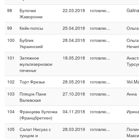
98
Булочки
22.03.2018
готовлю...
Galin
Жаворонки
99
Кейк-попсы
25.04.2018
готовлю...
Ольга
100
Бублик
28.04.2018
готовлю...
Ольга
Украинский
Нечип
101
Затяжное
18.05.2018
готовлю...
Анаст
мультизерновое
Турсу
печенье
102
Торт Фрезье
28.05.2018
готовлю...
Vol.M
103
Пляцок Пани
27.10.2018
готовлю...
Анна
Валевская
104
Францева булочка
04.11.2018
готовлю...
Ирина
(Францбретхен)
105
Салат Нисуаз с
28.03.2019
готовлю...
Поли
тунцом и
Макс