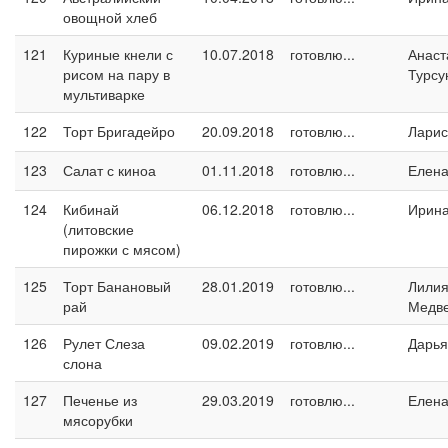
овощной хлеб
121
Куриные кнели с
10.07.2018
готовлю...
Анаст
рисом на пару в
Турсу
мультиварке
122
Торт Бригадейро
20.09.2018
готовлю...
Ларис
123
Салат с киноа
01.11.2018
готовлю...
Елен
124
Кибинай
06.12.2018
готовлю...
Ирин
(литовские
пирожки с мясом)
125
Торт Банановый
28.01.2019
готовлю...
Лили
рай
Медв
126
Рулет Слеза
09.02.2019
готовлю...
Дарья
слона
127
Печенье из
29.03.2019
готовлю...
Елен
мясорубки