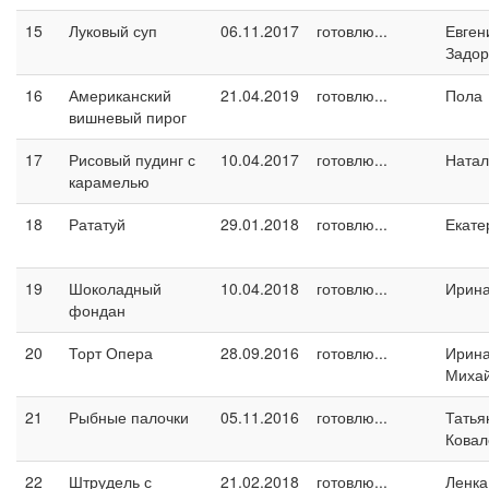
15
Луковый суп
06.11.2017
готовлю...
Евген
Задо
16
Американский
21.04.2019
готовлю...
Пола
вишневый пирог
17
Рисовый пудинг с
10.04.2017
готовлю...
Натал
карамелью
18
Рататуй
29.01.2018
готовлю...
Екате
19
Шоколадный
10.04.2018
готовлю...
Ирина
фондан
20
Торт Опера
28.09.2016
готовлю...
Ирин
Миха
21
Рыбные палочки
05.11.2016
готовлю...
Татья
Ковал
22
Штрудель с
21.02.2018
готовлю...
Ленка