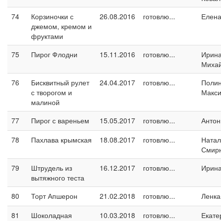
74
Корзиночки с
26.08.2016
готовлю...
Елен
джемом, кремом и
фруктами
75
Пирог Флодни
15.11.2016
готовлю...
Ирин
Миха
76
Бисквитный рулет
24.04.2017
готовлю...
Поли
с творогом и
Макс
малиной
77
Пирог с вареньем
15.05.2017
готовлю...
Антон
78
Пахлава крымская
18.08.2017
готовлю...
Натал
Смир
79
Штрудель из
16.12.2017
готовлю...
Ирин
вытяжного теста
80
Торт Апшерон
21.02.2018
готовлю...
Ленка
81
Шоколадная
10.03.2018
готовлю...
Екате