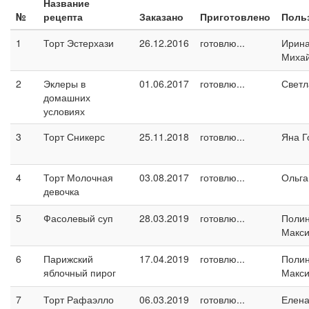
Название
№
рецепта
Заказано
Приготовлено
Поль
1
Торт Эстерхази
26.12.2016
готовлю...
Ирин
Миха
2
Эклеры в
01.06.2017
готовлю...
Светл
домашних
условиях
3
Торт Сникерс
25.11.2018
готовлю...
Яна Г
4
Торт Молочная
03.08.2017
готовлю...
Ольга
девочка
5
Фасолевый суп
28.03.2019
готовлю...
Поли
Макс
6
Парижский
17.04.2019
готовлю...
Поли
яблочный пирог
Макс
7
Торт Рафаэлло
06.03.2019
готовлю...
Елен