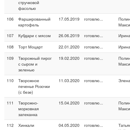
стручковой
фасолью
106
Фаршированный
17.05.2019
готовлю...
Поли
картофель
Макс
107
Кубдари с мясом
26.06.2019
готовлю...
Ирина
108
Торт Моцарт
22.01.2020
готовлю...
Ирина
109
Творожный пирог
19.02.2020
готовлю...
Поли
с сыром и
Макс
зеленью
110
Творожное
11.03.2020
готовлю...
Элен
печенье Розочки
(с безе)
111
Творожно-
15.04.2020
готовлю...
Поли
морковная
Макс
запеканка
112
Хинкали
04.05.2020
готовлю...
Татья