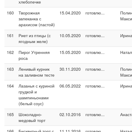
хлебопечке
160
Творожная
15.04.2020
готовлю...
Поли
запеканка с
Макс
арахисом (пастой)
161
Риет из птицы (с
10.05.2020
готовлю...
Ирин
ягодным желе)
162
Пирог Утренняя
15.05.2020
готовлю...
Натал
роса
163
Ленивый курник
30.11.2020
готовлю...
Поли
на заливном тесте
Макс
164
Лазанья с куриной
06.05.2022
готовлю...
Ирин
грудкой и
шампиньонами
(белый соус)
165
Шоколадно-
02.10.2016
готовлю...
Анаст
медовый торт
166
Бисквитный торт с
11.11.2016
готовлю...
Натал