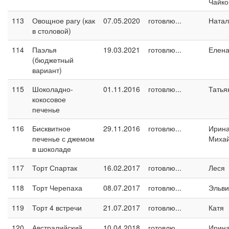
Чайко
113
Овощное рагу (как
07.05.2020
готовлю...
Натал
в столовой)
114
Паэлья
19.03.2021
готовлю...
Елен
(бюджетный
вариант)
115
Шоколадно-
01.11.2016
готовлю...
Татья
кокосовое
печенье
116
Бисквитное
29.11.2016
готовлю...
Ирин
печенье с джемом
Миха
в шоколаде
117
Торт Спартак
16.02.2017
готовлю...
Леся
118
Торт Черепаха
08.07.2017
готовлю...
Эльви
119
Торт 4 встречи
21.07.2017
готовлю...
Катя
120
Австралийский
10.04.2018
готовлю...
Ирина