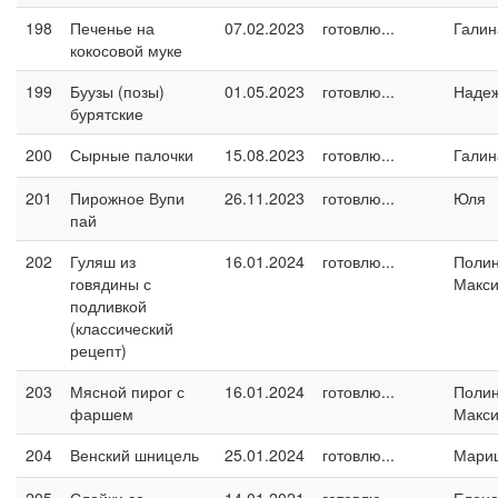
198
Печенье на
07.02.2023
готовлю...
Галин
кокосовой муке
199
Буузы (позы)
01.05.2023
готовлю...
Наде
бурятские
200
Сырные палочки
15.08.2023
готовлю...
Галин
201
Пирожное Вупи
26.11.2023
готовлю...
Юля
пай
202
Гуляш из
16.01.2024
готовлю...
Поли
говядины с
Макс
подливкой
(классический
рецепт)
203
Мясной пирог с
16.01.2024
готовлю...
Поли
фаршем
Макс
204
Венский шницель
25.01.2024
готовлю...
Мари