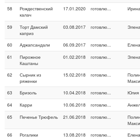
58
Рождественский
17.01.2020
готовлю...
Ирина
калач
59
Торт Дамский
03.08.2017
готовлю...
Элен
каприз
60
Аджапсандали
06.09.2017
готовлю...
Елен
61
Пирожное
01.02.2018
готовлю...
Элен
Каштаны
62
Сырник из
15.02.2018
готовлю...
Поли
ряженки
Макс
63
Бризоль
10.04.2018
готовлю...
Юлия
64
Карри
10.06.2018
готовлю...
Анжел
65
Печенье Трюфель
21.06.2018
готовлю...
Поли
Макс
66
Рогалики
13.08.2018
готовлю...
Елен