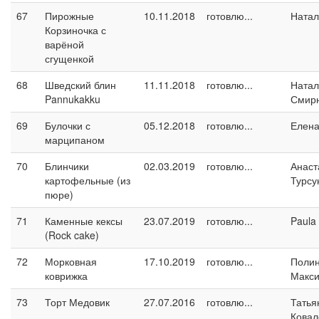
67
Пирожные
10.11.2018
готовлю...
Натал
Корзиночка с
варёной
сгущенкой
68
Шведский блин
11.11.2018
готовлю...
Натал
Pannukakku
Смир
69
Булочки с
05.12.2018
готовлю...
Елен
марципаном
70
Блинчики
02.03.2019
готовлю...
Анаст
картофельные (из
Турсу
пюре)
71
Каменные кексы
23.07.2019
готовлю...
Paula
(Rock cake)
72
Морковная
17.10.2019
готовлю...
Поли
коврижка
Макс
73
Торт Медовик
27.07.2016
готовлю...
Татья
Ковал