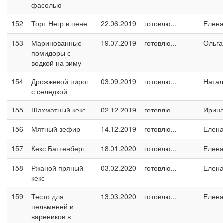
фасолью
152
Торт Негр в пене
22.06.2019
готовлю...
Елен
153
Маринованные
19.07.2019
готовлю...
Ольга
помидоры с
водкой на зиму
154
Дрожжевой пирог
03.09.2019
готовлю...
Натал
с селедкой
155
Шахматный кекс
02.12.2019
готовлю...
Ирин
156
Мятный зефир
14.12.2019
готовлю...
Елен
157
Кекс Баттенберг
18.01.2020
готовлю...
Елен
158
Ржаной пряный
03.02.2020
готовлю...
Елен
кекс
159
Тесто для
13.03.2020
готовлю...
Елен
пельменей и
вареников в