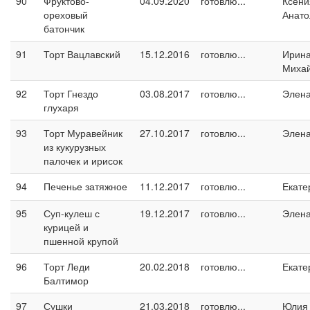
90
Фруктово-
04.09.2020
готовлю...
Ксени
ореховый
Анато
батончик
91
Торт Вацлавский
15.12.2016
готовлю...
Ирин
Миха
92
Торт Гнездо
03.08.2017
готовлю...
Элен
глухаря
93
Торт Муравейник
27.10.2017
готовлю...
Элен
из кукурузных
палочек и ирисок
94
Печенье затяжное
11.12.2017
готовлю...
Екате
95
Суп-кулеш с
19.12.2017
готовлю...
Элен
курицей и
пшенной крупой
96
Торт Леди
20.02.2018
готовлю...
Екате
Балтимор
97
Сушки
21.03.2018
готовлю...
Юлия