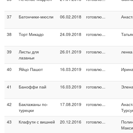
37
Батончики-мюсли
06.02.2018
готовлю...
Анаст
38
Торт Микадо
24.09.2018
готовлю...
Татья
39
Листы для
26.01.2019
готовлю...
ленка
лазаньи
40
Яйцо Пашот
16.03.2019
готовлю...
Ирин
41
Баноффи пай
16.03.2019
готовлю...
Элен
42
Баклажаны по-
17.08.2019
готовлю...
Анаст
турецки
Турсу
43
Клафути с вишней
20.12.2016
готовлю...
Поли
Макс