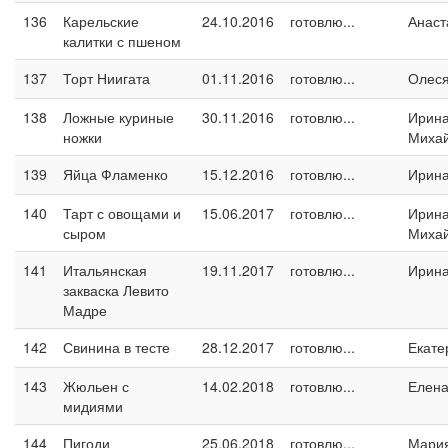
136
Карельские
24.10.2016
готовлю...
Анаст
калитки с пшеном
137
Торт Ниигата
01.11.2016
готовлю...
Олес
138
Ложные куриные
30.11.2016
готовлю...
Ирин
ножки
Миха
139
Яйца Фламенко
15.12.2016
готовлю...
Ирин
140
Тарт с овощами и
15.06.2017
готовлю...
Ирин
сыром
Миха
141
Итальянская
19.11.2017
готовлю...
Ирина
закваска Левито
Мадре
142
Свинина в тесте
28.12.2017
готовлю...
Екате
143
Жюльен с
14.02.2018
готовлю...
Елен
мидиями
144
Пигоди
25.06.2018
готовлю...
Мари