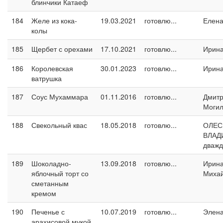
блинчики Катаеф
184
Желе из кока-
19.03.2021
готовлю...
Елен
колы
185
Щербет с орехами
17.10.2021
готовлю...
Ирин
186
Королевская
30.01.2023
готовлю...
Ирин
ватрушка
187
Соус Мухаммара
01.11.2016
готовлю...
Дмит
Могил
188
Свекольный квас
18.05.2018
готовлю...
ОЛЕС
ВЛАД
дваж
189
Шоколадно-
13.09.2018
готовлю...
Ирин
яблочный торт со
Миха
сметанным
кремом
190
Печенье с
10.07.2019
готовлю...
Элен
арахисовой мукой