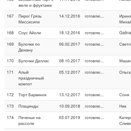
желе и фруктами
167
Пирог Грязь
14.12.2016
готовлю...
Ирин
Миссисипи
Миха
168
Соус Айоли
18.12.2016
готовлю...
Galin
169
Булочки по
06.02.2017
готовлю...
Светл
Дюкану
170
Булочки Даллас
08.10.2017
готовлю...
Маше
171
Алый
05.12.2017
готовлю...
Ольга
праздничный
компот
172
Торт Барвинок
13.12.2017
готовлю...
Соня
173
Плацинды
10.09.2018
готовлю...
Ник
174
Печенье на
03.07.2019
готовлю...
Катер
рассоле
Сливк