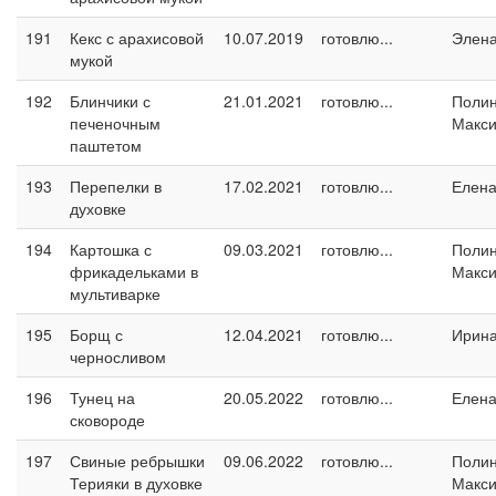
191
Кекс с арахисовой
10.07.2019
готовлю...
Элен
мукой
192
Блинчики с
21.01.2021
готовлю...
Поли
печеночным
Макс
паштетом
193
Перепелки в
17.02.2021
готовлю...
Елен
духовке
194
Картошка с
09.03.2021
готовлю...
Поли
фрикадельками в
Макс
мультиварке
195
Борщ с
12.04.2021
готовлю...
Ирин
черносливом
196
Тунец на
20.05.2022
готовлю...
Елен
сковороде
197
Свиные ребрышки
09.06.2022
готовлю...
Поли
Терияки в духовке
Макс