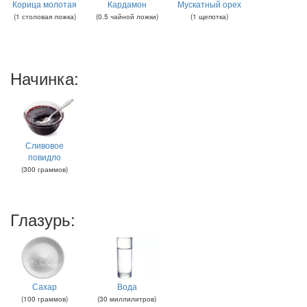
Корица молотая
Кардамон
Мускатный орех
(
1
столовая ложка
)
(
0.5
чайной ложки
)
(
1
щепотка
)
Начинка:
Сливовое
повидло
(
300
граммов
)
Глазурь:
Сахар
Вода
(
100
граммов
)
(
30
миллилитров
)