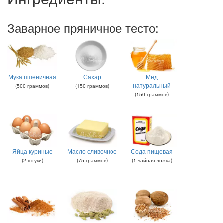
Заварное пряничное тесто:
Мука пшеничная
Сахар
Мед
натуральный
(
500
граммов
)
(
150
граммов
)
(
150
граммов
)
Яйца куриные
Масло сливочное
Сода пищевая
(
2
штуки
)
(
75
граммов
)
(
1
чайная ложка
)