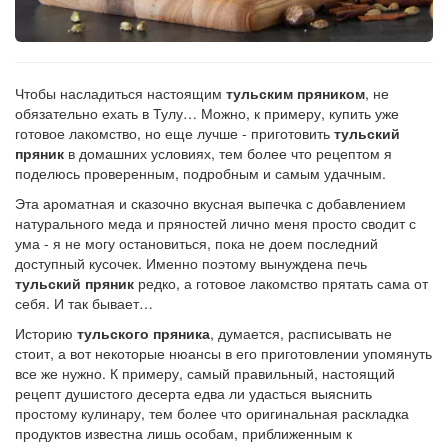
Рецепт
по
заказу
Чтобы насладиться настоящим
тульским пряником
, не
обязательно ехать в Тулу… Можно, к примеру, купить уже
готовое лакомство, но еще лучше - приготовить
тульский
пряник
в домашних условиях, тем более что рецептом я
поделюсь проверенным, подробным и самым удачным.
Эта ароматная и сказочно вкусная выпечка с добавлением
натурального меда и пряностей лично меня просто сводит с
ума - я не могу остановиться, пока не доем последний
доступный кусочек. Именно поэтому вынуждена печь
тульский пряник
редко, а готовое лакомство прятать сама от
себя. И так бывает…
Историю
тульского пряника
, думается, расписывать не
стоит, а вот некоторые нюансы в его приготовлении упомянуть
все же нужно. К примеру, самый правильный, настоящий
рецепт душистого десерта едва ли удасться выяснить
простому кулинару, тем более что оригинальная раскладка
продуктов известна лишь особам, приближенным к