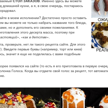
зываемый
СТОЛ ЗАКАЗОВ
. Именно здесь вы можете
д домашней кухни, а я, в свою очередь, постараюсь
порадовал.
айте в моем исполнении? Достаточно просто оставить
ем вы можете не только набрать название того блюда,
ами, но и дополнить его своими пожеланиями. К
иготовления этого десерта масса, поэтому при
настоящий»
,
«как в детстве»
.
а, проверьте, нет ли такого рецепта сайте. Для этого
). Введите первые буквы (например, торт или киев)
лось, значит я еще не поделилась с вами подобным
орее появился на сайте (то есть я его приготовила в первую очере
лонка Голоса. Когда вы отдаете свой голос за рецепт, тот автомат
ию.