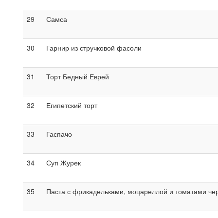
29
Самса
30
Гарнир из стручковой фасоли
31
Торт Бедный Еврей
32
Египетский торт
33
Гаспачо
34
Суп Журек
35
Паста с фрикадельками, моцареллой и томатами че