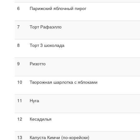
6
Парижский яблочный пирог
7
Торт Рафаэлло
8
Торт 3 шоколада
9
Ризотто
10
Творожная шарлотка с яблоками
11
Нуга
12
Кесадилья
13
Капуста Кимчи (по-корейски)