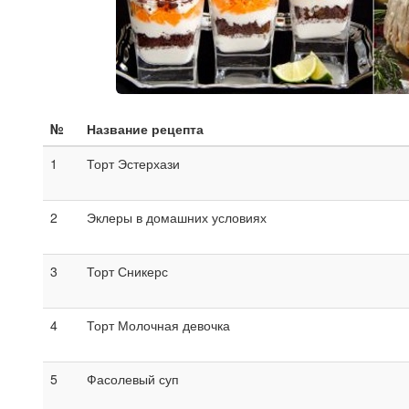
№
Название рецепта
1
Торт Эстерхази
2
Эклеры в домашних условиях
3
Торт Сникерс
4
Торт Молочная девочка
5
Фасолевый суп