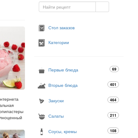
Стол заказов
Категории
69
Первые блюда
401
Вторые блюда
интернета
464
Закуски
еальная
копипастеры
211
Салаты
полноценный
108
Соусы, кремы