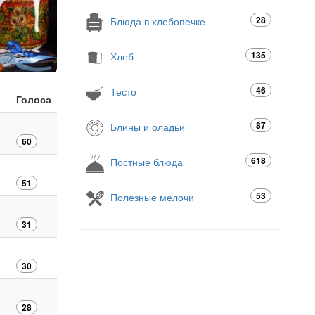
28
Блюда в хлебопечке
135
Хлеб
46
Тесто
Голоса
87
Блины и оладьи
60
618
Постные блюда
51
53
Полезные мелочи
31
30
28