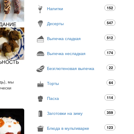
152
Напитки
547
Десерты
512
Выпечка сладкая
174
Выпечка несладкая
22
Безглютеновая выпечка
дь), мы
64
Торты
ически
114
Пасха
359
Заготовки на зиму
123
Блюда в мультиварке