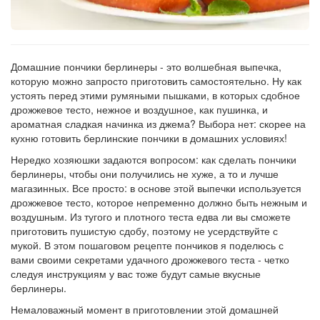
Рецепт
по
заказу
Домашние пончики берлинеры - это волшебная выпечка,
которую можно запросто приготовить самостоятельно. Ну как
устоять перед этими румяными пышками, в которых сдобное
дрожжевое тесто, нежное и воздушное, как пушинка, и
ароматная сладкая начинка из джема? Выбора нет: скорее на
кухню готовить берлинские пончики в домашних условиях!
Нередко хозяюшки задаются вопросом: как сделать пончики
берлинеры, чтобы они получились не хуже, а то и лучше
магазинных. Все просто: в основе этой выпечки используется
дрожжевое тесто, которое непременно должно быть нежным и
воздушным. Из тугого и плотного теста едва ли вы сможете
приготовить пушистую сдобу, поэтому не усердствуйте с
мукой. В этом пошаговом рецепте пончиков я поделюсь с
вами своими секретами удачного дрожжевого теста - четко
следуя инструкциям у вас тоже будут самые вкусные
берлинеры.
Немаловажный момент в приготовлении этой домашней