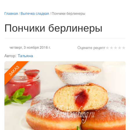
Главная
/
Выпечка сладкая
/
Пончики берлинеры
Пончики берлинеры
★
★
★
★
★
четверг, 3 ноября 2016 г.
Оцените рецепт
Автор:
Татьяна
ЗАКАЗ