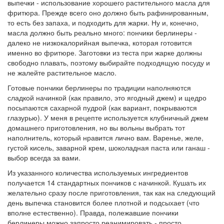
выпечки - использование хорошего растительного масла для
фритюра. Прежде всего оно должно быть рафинированным,
то есть без запаха, и подходить для жарки. Ну и, конечно,
масла должно быть реально много: пончики берлинеры -
далеко не низкокалорийная выпечка, которая готовится
именно во фритюре. Заготовки из теста при жарке должны
свободно плавать, поэтому выбирайте подходящую посуду и
не жалейте растительное масло.
Готовые пончики берлинеры по традиции наполняются
сладкой начинкой (как правило, это ягодный джем) и щедро
посыпаются сахарной пудрой (как вариант, покрываются
глазурью). У меня в рецепте используется клубничный джем
домашнего приготовления, но вы вольны выбрать тот
наполнитель, который нравится лично вам. Варенье, желе,
густой кисель, заварной крем, шоколадная паста или ганаш -
выбор всегда за вами.
Из указанного количества используемых ингредиентов
получается 14 стандартных пончиков с начинкой. Кушать их
желательно сразу после приготовления, так как на следующий
день выпечка становится более плотной и подсыхает (что
вполне естественно). Правда, полежавшие пончики
берлинеры можно запросто реанимировать - просто