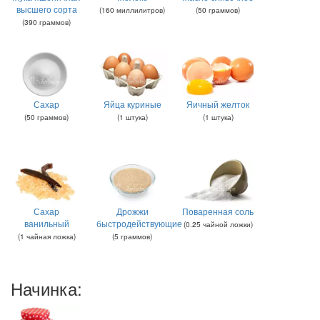
высшего сорта
(
160
миллилитров
)
(
50
граммов
)
(
390
граммов
)
Сахар
Яйца куриные
Яичный желток
(
50
граммов
)
(
1
штука
)
(
1
штука
)
Сахар
Дрожжи
Поваренная соль
ванильный
быстродействующие
(
0.25
чайной ложки
)
(
1
чайная ложка
)
(
5
граммов
)
Начинка: