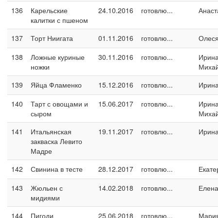
136
Карельские
24.10.2016
готовлю...
Анаст
калитки с пшеном
137
Торт Ниигата
01.11.2016
готовлю...
Олес
138
Ложные куриные
30.11.2016
готовлю...
Ирин
ножки
Миха
139
Яйца Фламенко
15.12.2016
готовлю...
Ирин
140
Тарт с овощами и
15.06.2017
готовлю...
Ирин
сыром
Миха
141
Итальянская
19.11.2017
готовлю...
Ирина
закваска Левито
Мадре
142
Свинина в тесте
28.12.2017
готовлю...
Екате
143
Жюльен с
14.02.2018
готовлю...
Елен
мидиями
144
Пигоди
25.06.2018
готовлю...
Мари