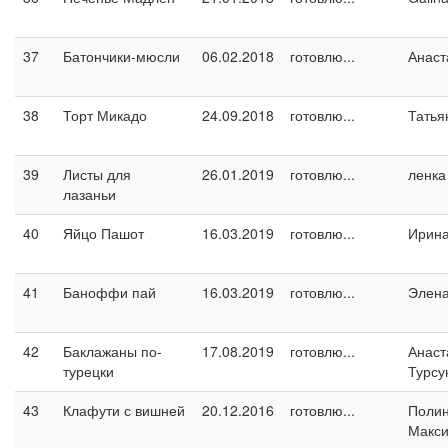
37
Батончики-мюсли
06.02.2018
готовлю...
Анаст
38
Торт Микадо
24.09.2018
готовлю...
Татья
39
Листы для
26.01.2019
готовлю...
ленка
лазаньи
40
Яйцо Пашот
16.03.2019
готовлю...
Ирин
41
Баноффи пай
16.03.2019
готовлю...
Элен
42
Баклажаны по-
17.08.2019
готовлю...
Анаст
турецки
Турсу
43
Клафути с вишней
20.12.2016
готовлю...
Поли
Макс