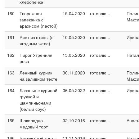
хлебопечке
160
Творожная
15.04.2020
готовлю...
Поли
запеканка с
Макс
арахисом (пастой)
161
Риет из птицы (с
10.05.2020
готовлю...
Ирин
ягодным желе)
162
Пирог Утренняя
15.05.2020
готовлю...
Натал
роса
163
Ленивый курник
30.11.2020
готовлю...
Поли
на заливном тесте
Макс
164
Лазанья с куриной
06.05.2022
готовлю...
Ирин
грудкой и
шампиньонами
(белый соус)
165
Шоколадно-
02.10.2016
готовлю...
Анаст
медовый торт
166
Бисквитный торт с
11.11.2016
готовлю...
Натал