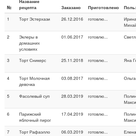
Название
№
рецепта
Заказано
Приготовлено
Поль
1
Торт Эстерхази
26.12.2016
готовлю...
Ирин
Миха
2
Эклеры в
01.06.2017
готовлю...
Светл
домашних
условиях
3
Торт Сникерс
25.11.2018
готовлю...
Яна Г
4
Торт Молочная
03.08.2017
готовлю...
Ольга
девочка
5
Фасолевый суп
28.03.2019
готовлю...
Поли
Макс
6
Парижский
17.04.2019
готовлю...
Поли
яблочный пирог
Макс
7
Торт Рафаэлло
06.03.2019
готовлю...
Елен