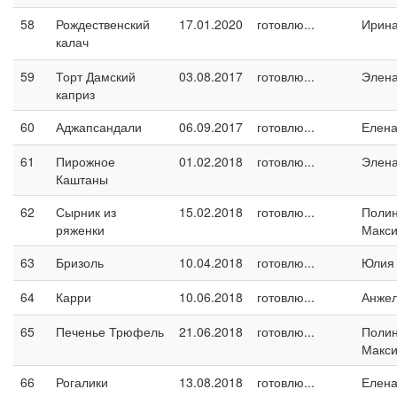
58
Рождественский
17.01.2020
готовлю...
Ирина
калач
59
Торт Дамский
03.08.2017
готовлю...
Элен
каприз
60
Аджапсандали
06.09.2017
готовлю...
Елен
61
Пирожное
01.02.2018
готовлю...
Элен
Каштаны
62
Сырник из
15.02.2018
готовлю...
Поли
ряженки
Макс
63
Бризоль
10.04.2018
готовлю...
Юлия
64
Карри
10.06.2018
готовлю...
Анжел
65
Печенье Трюфель
21.06.2018
готовлю...
Поли
Макс
66
Рогалики
13.08.2018
готовлю...
Елен