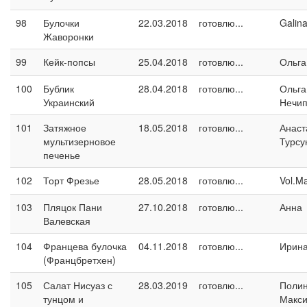
98
Булочки
22.03.2018
готовлю...
Galin
Жаворонки
99
Кейк-попсы
25.04.2018
готовлю...
Ольга
100
Бублик
28.04.2018
готовлю...
Ольга
Украинский
Нечип
101
Затяжное
18.05.2018
готовлю...
Анаст
мультизерновое
Турсу
печенье
102
Торт Фрезье
28.05.2018
готовлю...
Vol.M
103
Пляцок Пани
27.10.2018
готовлю...
Анна
Валевская
104
Францева булочка
04.11.2018
готовлю...
Ирина
(Францбретхен)
105
Салат Нисуаз с
28.03.2019
готовлю...
Поли
тунцом и
Макс