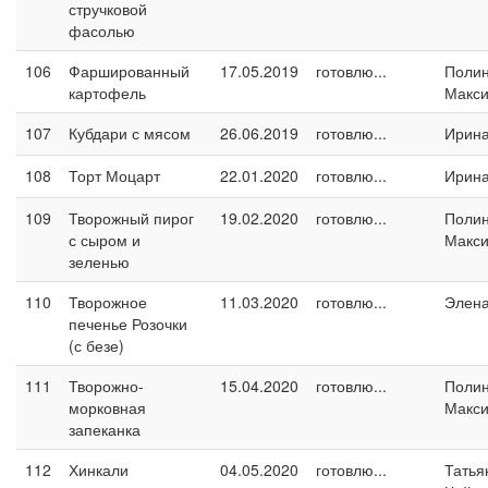
стручковой
фасолью
106
Фаршированный
17.05.2019
готовлю...
Поли
картофель
Макс
107
Кубдари с мясом
26.06.2019
готовлю...
Ирина
108
Торт Моцарт
22.01.2020
готовлю...
Ирина
109
Творожный пирог
19.02.2020
готовлю...
Поли
с сыром и
Макс
зеленью
110
Творожное
11.03.2020
готовлю...
Элен
печенье Розочки
(с безе)
111
Творожно-
15.04.2020
готовлю...
Поли
морковная
Макс
запеканка
112
Хинкали
04.05.2020
готовлю...
Татья