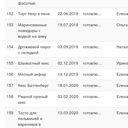
фасолью
152
Торт Негр в пене
22.06.2019
готовлю...
Елен
153
Маринованные
19.07.2019
готовлю...
Ольга
помидоры с
водкой на зиму
154
Дрожжевой пирог
03.09.2019
готовлю...
Натал
с селедкой
155
Шахматный кекс
02.12.2019
готовлю...
Ирин
156
Мятный зефир
14.12.2019
готовлю...
Елен
157
Кекс Баттенберг
18.01.2020
готовлю...
Елен
158
Ржаной пряный
03.02.2020
готовлю...
Елен
кекс
159
Тесто для
13.03.2020
готовлю...
Елен
пельменей и
вареников в