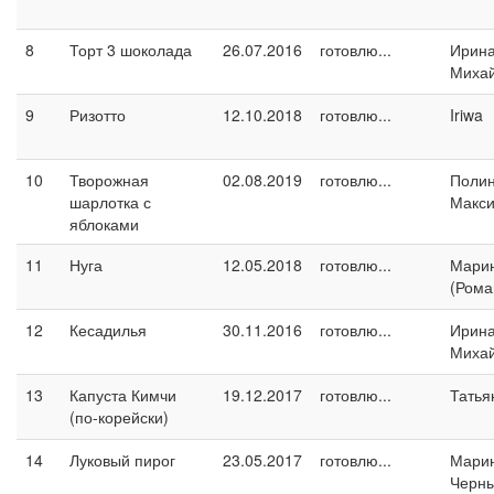
8
Торт 3 шоколада
26.07.2016
готовлю...
Ирин
Миха
9
Ризотто
12.10.2018
готовлю...
Iriwa
10
Творожная
02.08.2019
готовлю...
Поли
шарлотка с
Макс
яблоками
11
Нуга
12.05.2018
готовлю...
Марин
(Рома
12
Кесадилья
30.11.2016
готовлю...
Ирин
Миха
13
Капуста Кимчи
19.12.2017
готовлю...
Татья
(по-корейски)
14
Луковый пирог
23.05.2017
готовлю...
Мари
Черн