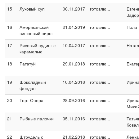
15
Луковый суп
06.11.2017
готовлю...
Евген
Задо
16
Американский
21.04.2019
готовлю...
Пола
вишневый пирог
17
Рисовый пудинг с
10.04.2017
готовлю...
Натал
карамелью
18
Рататуй
29.01.2018
готовлю...
Екате
19
Шоколадный
10.04.2018
готовлю...
Ирина
фондан
20
Торт Опера
28.09.2016
готовлю...
Ирин
Миха
21
Рыбные палочки
05.11.2016
готовлю...
Татья
Ковал
22
Штрудель с
21.02.2018
готовлю...
Ленка