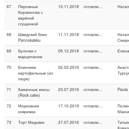
67
Пирожные
10.11.2018
готовлю...
Натал
Корзиночка с
варёной
сгущенкой
68
Шведский блин
11.11.2018
готовлю...
Натал
Pannukakku
Смир
69
Булочки с
05.12.2018
готовлю...
Елен
марципаном
70
Блинчики
02.03.2019
готовлю...
Анаст
картофельные (из
Турсу
пюре)
71
Каменные кексы
23.07.2019
готовлю...
Paula
(Rock cake)
72
Морковная
17.10.2019
готовлю...
Поли
коврижка
Макс
73
Торт Медовик
27.07.2016
готовлю...
Татья
Ковал