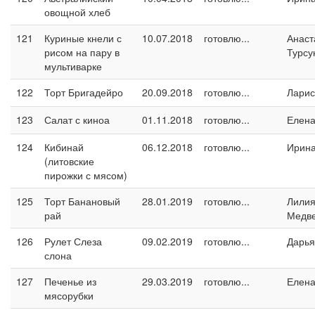
овощной хлеб
121
Куриные кнели с
10.07.2018
готовлю...
Анаст
рисом на пару в
Турсу
мультиварке
122
Торт Бригадейро
20.09.2018
готовлю...
Ларис
123
Салат с киноа
01.11.2018
готовлю...
Елен
124
Кибинай
06.12.2018
готовлю...
Ирин
(литовские
пирожки с мясом)
125
Торт Банановый
28.01.2019
готовлю...
Лили
рай
Медв
126
Рулет Слеза
09.02.2019
готовлю...
Дарья
слона
127
Печенье из
29.03.2019
готовлю...
Елен
мясорубки