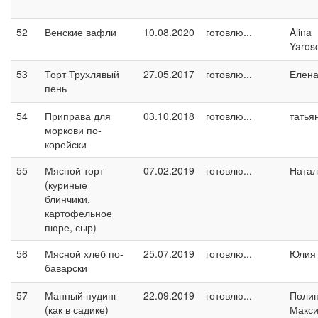
52
Венские вафли
10.08.2020
готовлю...
Alina
Yaros
53
Торт Трухлявый
27.05.2017
готовлю...
Елен
пень
54
Приправа для
03.10.2018
готовлю...
татья
моркови по-
корейски
55
Мясной торт
07.02.2019
готовлю...
Натал
(куриные
блинчики,
картофельное
пюре, сыр)
56
Мясной хлеб по-
25.07.2019
готовлю...
Юлия 
баварски
57
Манный пудинг
22.09.2019
готовлю...
Поли
(как в садике)
Макс