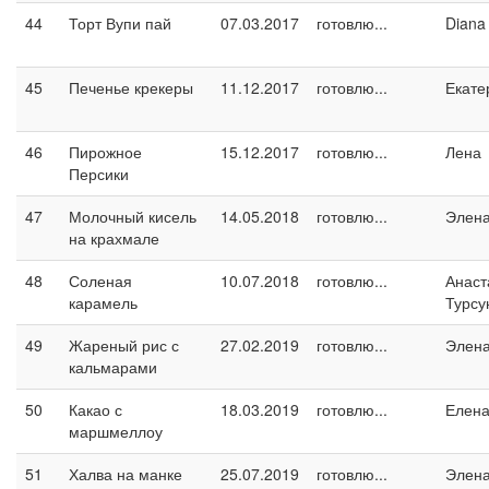
44
Торт Вупи пай
07.03.2017
готовлю...
Diana
45
Печенье крекеры
11.12.2017
готовлю...
Екате
46
Пирожное
15.12.2017
готовлю...
Лена
Персики
47
Молочный кисель
14.05.2018
готовлю...
Элен
на крахмале
48
Соленая
10.07.2018
готовлю...
Анаст
карамель
Турсу
49
Жареный рис с
27.02.2019
готовлю...
Элен
кальмарами
50
Какао с
18.03.2019
готовлю...
Елен
маршмеллоу
51
Халва на манке
25.07.2019
готовлю...
Элен