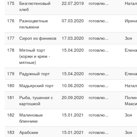
175
Безглютеновый
22.07.2019
готовлю...
Натал
хлеб
176
Разноцветные
07.03.2020
готовлю...
Ирина
пельмени
177
Сироп из фиников
17.03.2020
готовлю...
Зоя
178
Мятный торт
15.04.2020
готовлю...
Елен
(коржи и крем -
мятные)
179
Радужный торт
15.04.2020
готовлю...
Елен
180
Мадьярский торт
10.06.2020
готовлю...
Натал
181
Рыба, тушеная с
20.09.2020
готовлю...
Поли
картошкой
Макс
182
Малиновые
15.01.2021
готовлю...
Зоя
блинчики
183
Арабские
15.01.2021
готовлю...
Зоя