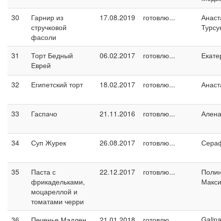
30
Гарнир из
17.08.2019
готовлю...
Анаст
стручковой
Турсу
фасоли
31
Торт Бедный
06.02.2017
готовлю...
Екате
Еврей
32
Египетский торт
18.02.2017
готовлю...
Анаст
33
Гаспачо
21.11.2016
готовлю...
Ален
34
Суп Журек
26.08.2017
готовлю...
Сера
35
Паста с
22.12.2017
готовлю...
Поли
фрикадельками,
Макс
моцареллой и
томатами черри
36
Печенье Мадлен
21.01.2018
готовлю...
Galin