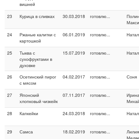
вишней
23
Курица в сливках
30.03.2018
готовлю...
Поли
Макс
24
Ржаные калитки с
06.01.2019
готовлю...
Натал
картошкой
25
Тыква с
15.07.2019
готовлю...
Натал
сухофруктами в
духовке
26
Осетинский пирог
04.02.2017
готовлю...
Соня
с мясом
27
Японский
07.11.2017
готовлю...
Ирин
хлопковый чизкейк
Миха
28
Капкейки
24.03.2018
готовлю...
Натал
29
Самса
18.02.2019
готовлю...
Лили
Медв