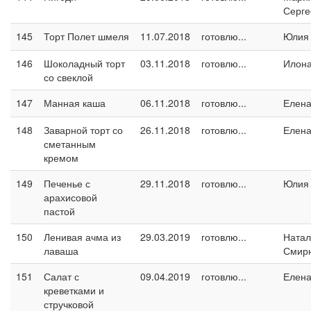
Серге
145
Торт Полет шмеля
11.07.2018
готовлю...
Юлия
146
Шоколадный торт
03.11.2018
готовлю...
Илон
со свеклой
147
Манная каша
06.11.2018
готовлю...
Елен
148
Заварной торт со
26.11.2018
готовлю...
Елен
сметанным
кремом
149
Печенье с
29.11.2018
готовлю...
Юлия
арахисовой
пастой
150
Ленивая ачма из
29.03.2019
готовлю...
Натал
лаваша
Смир
151
Салат с
09.04.2019
готовлю...
Елен
креветками и
стручковой