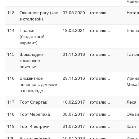
Чайко
113
Овощное рагу (как
07.05.2020
готовлю...
Натал
в столовой)
114
Паэлья
19.03.2021
готовлю...
Елен
(бюджетный
вариант)
115
Шоколадно-
01.11.2016
готовлю...
Татья
кокосовое
печенье
116
Бисквитное
29.11.2016
готовлю...
Ирин
печенье с джемом
Миха
в шоколаде
117
Торт Спартак
16.02.2017
готовлю...
Леся
118
Торт Черепаха
08.07.2017
готовлю...
Эльви
119
Торт 4 встречи
21.07.2017
готовлю...
Катя
120
Австралийский
10.04.2018
готовлю...
Ирина