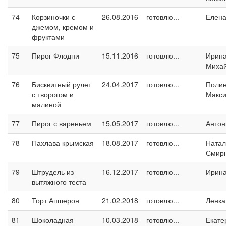
74
Корзиночки с
26.08.2016
готовлю...
Елен
джемом, кремом и
фруктами
75
Пирог Флодни
15.11.2016
готовлю...
Ирин
Миха
76
Бисквитный рулет
24.04.2017
готовлю...
Поли
с творогом и
Макс
малиной
77
Пирог с вареньем
15.05.2017
готовлю...
Антон
78
Пахлава крымская
18.08.2017
готовлю...
Натал
Смир
79
Штрудель из
16.12.2017
готовлю...
Ирин
вытяжного теста
80
Торт Апшерон
21.02.2018
готовлю...
Ленка
81
Шоколадная
10.03.2018
готовлю...
Екате