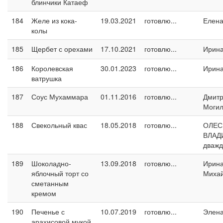
блинчики Катаеф
184
Желе из кока-
19.03.2021
готовлю...
Елен
колы
185
Щербет с орехами
17.10.2021
готовлю...
Ирин
186
Королевская
30.01.2023
готовлю...
Ирин
ватрушка
187
Соус Мухаммара
01.11.2016
готовлю...
Дмит
Могил
188
Свекольный квас
18.05.2018
готовлю...
ОЛЕС
ВЛАД
дваж
189
Шоколадно-
13.09.2018
готовлю...
Ирин
яблочный торт со
Миха
сметанным
кремом
190
Печенье с
10.07.2019
готовлю...
Элен
арахисовой мукой