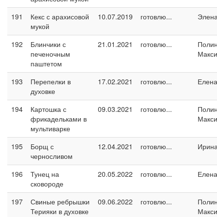
191
Кекс с арахисовой
10.07.2019
готовлю...
Элен
мукой
192
Блинчики с
21.01.2021
готовлю...
Поли
печеночным
Макс
паштетом
193
Перепелки в
17.02.2021
готовлю...
Елен
духовке
194
Картошка с
09.03.2021
готовлю...
Поли
фрикадельками в
Макс
мультиварке
195
Борщ с
12.04.2021
готовлю...
Ирин
черносливом
196
Тунец на
20.05.2022
готовлю...
Елен
сковороде
197
Свиные ребрышки
09.06.2022
готовлю...
Поли
Терияки в духовке
Макс