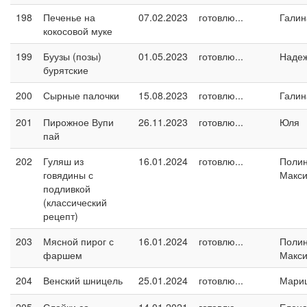
198
Печенье на
07.02.2023
готовлю...
Галин
кокосовой муке
199
Буузы (позы)
01.05.2023
готовлю...
Наде
бурятские
200
Сырные палочки
15.08.2023
готовлю...
Галин
201
Пирожное Вупи
26.11.2023
готовлю...
Юля
пай
202
Гуляш из
16.01.2024
готовлю...
Поли
говядины с
Макс
подливкой
(классический
рецепт)
203
Мясной пирог с
16.01.2024
готовлю...
Поли
фаршем
Макс
204
Венский шницель
25.01.2024
готовлю...
Мари