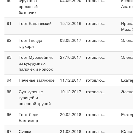
90
Фруктово-
04.09.2020
готовлю...
Ксени
ореховый
Анато
батончик
91
Торт Вацлавский
15.12.2016
готовлю...
Ирин
Миха
92
Торт Гнездо
03.08.2017
готовлю...
Элен
глухаря
93
Торт Муравейник
27.10.2017
готовлю...
Элен
из кукурузных
палочек и ирисок
94
Печенье затяжное
11.12.2017
готовлю...
Екате
95
Суп-кулеш с
19.12.2017
готовлю...
Элен
курицей и
пшенной крупой
96
Торт Леди
20.02.2018
готовлю...
Екате
Балтимор
97
Сушки
21.03.2018
готовлю...
Юлия