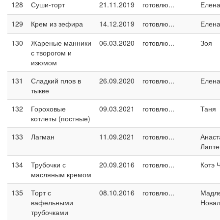
128
Суши-торт
21.11.2019
готовлю...
Елен
129
Крем из зефира
14.12.2019
готовлю...
Елен
130
Жареные манники
06.03.2020
готовлю...
Зоя
с творогом и
изюмом
131
Сладкий плов в
26.09.2020
готовлю...
Елен
тыкве
132
Гороховые
09.03.2021
готовлю...
Таня
котлеты (постные)
133
Лагман
11.09.2021
готовлю...
Анаст
Лапте
134
Трубочки с
20.09.2016
готовлю...
Котэ 
масляным кремом
135
Торт с
08.10.2016
готовлю...
Мадл
вафельными
Новал
трубочками