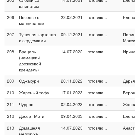
205
Слойки со
14.01.2021
готовлю...
Елен
шпинатом
206
Печенье с
23.02.2021
готовлю...
Елен
марципаном
207
Тушеная картошка
09.12.2021
готовлю...
Поли
с сердечками
Макс
208
Брецель
14.07.2022
готовлю...
Ирин
(немецкий
дрожжевой
крендель)
209
Оджахури
20.11.2022
готовлю...
Дарья
210
Жареный тофу
17.01.2023
готовлю...
Верон
211
Чуррос
02.04.2023
готовлю...
Жанн
212
Десерт Моти
09.04.2023
готовлю...
Елен
213
Домашняя
14.07.2023
готовлю...
Анаст
медовуха