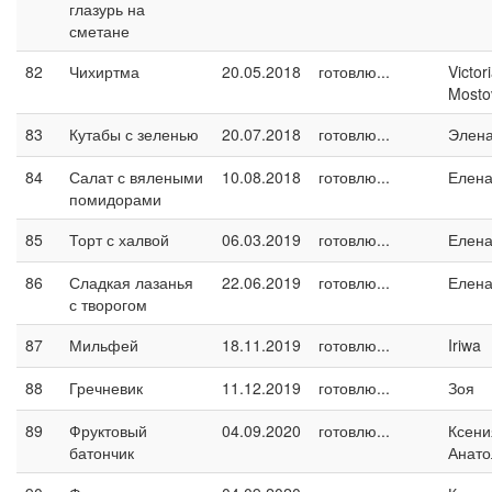
глазурь на
сметане
82
Чихиртма
20.05.2018
готовлю...
Victor
Mosto
83
Кутабы с зеленью
20.07.2018
готовлю...
Элен
84
Салат с вялеными
10.08.2018
готовлю...
Елен
помидорами
85
Торт с халвой
06.03.2019
готовлю...
Елен
86
Сладкая лазанья
22.06.2019
готовлю...
Елен
с творогом
87
Мильфей
18.11.2019
готовлю...
Iriwa
88
Гречневик
11.12.2019
готовлю...
Зоя
89
Фруктовый
04.09.2020
готовлю...
Ксени
батончик
Анато