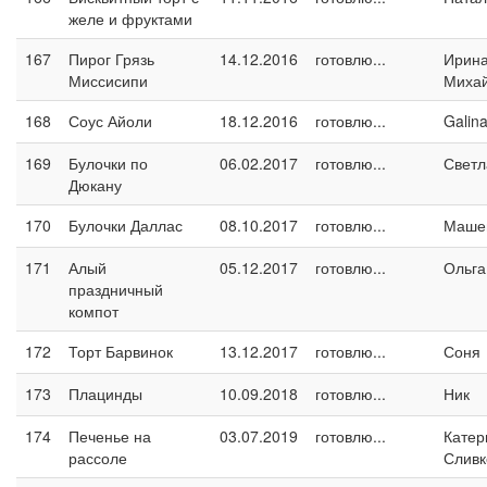
желе и фруктами
167
Пирог Грязь
14.12.2016
готовлю...
Ирин
Миссисипи
Миха
168
Соус Айоли
18.12.2016
готовлю...
Galin
169
Булочки по
06.02.2017
готовлю...
Светл
Дюкану
170
Булочки Даллас
08.10.2017
готовлю...
Маше
171
Алый
05.12.2017
готовлю...
Ольга
праздничный
компот
172
Торт Барвинок
13.12.2017
готовлю...
Соня
173
Плацинды
10.09.2018
готовлю...
Ник
174
Печенье на
03.07.2019
готовлю...
Катер
рассоле
Сливк