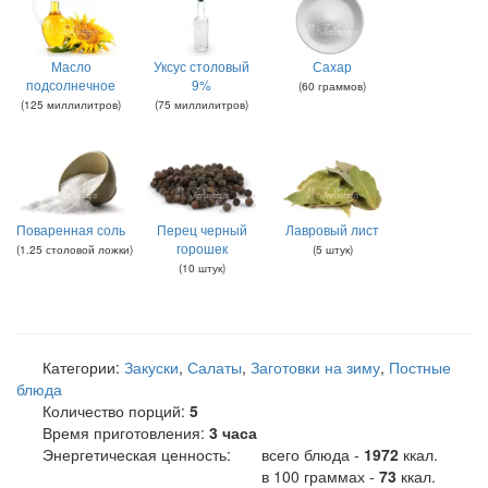
Масло
Уксус столовый
Сахар
подсолнечное
9%
(
60
граммов
)
(
125
миллилитров
)
(
75
миллилитров
)
Поваренная соль
Перец черный
Лавровый лист
горошек
(
1.25
столовой ложки
)
(
5
штук
)
(
10
штук
)
Категории:
Закуски
,
Салаты
,
Заготовки на зиму
,
Постные
блюда
Количество порций:
5
Время приготовления:
3 часа
Энергетическая ценность:
всего блюда -
1972
ккал
.
в 100 граммах -
73
ккал.