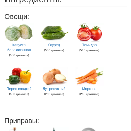
Овощи:
Капуста
Огурец
Помидор
белокочанная
(
500
граммов
)
(
500
граммов
)
(
500
граммов
)
Перец сладкий
Лук репчатый
Морковь
(
500
граммов
)
(
250
граммов
)
(
250
граммов
)
Приправы: