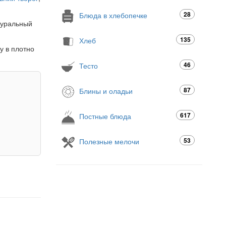
28
Блюда в хлебопечке
туральный
135
Хлеб
у в плотно
46
Тесто
87
Блины и оладьи
617
Постные блюда
53
Полезные мелочи