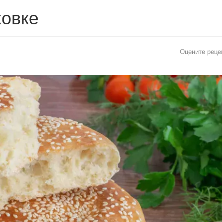
ховке
Оцените реце