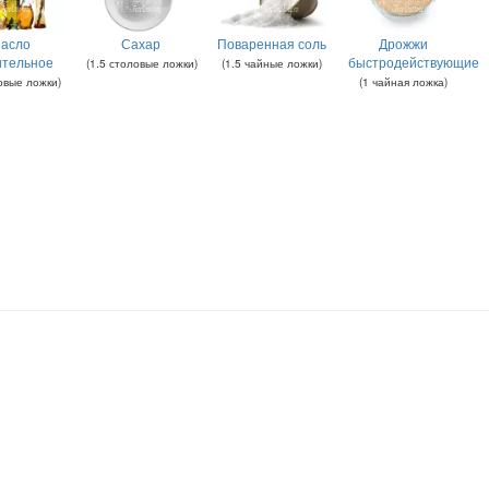
асло
Сахар
Поваренная соль
Дрожжи
ительное
быстродействующие
(
1.5
столовые ложки
)
(
1.5
чайные ложки
)
овые ложки
)
(
1
чайная ложка
)