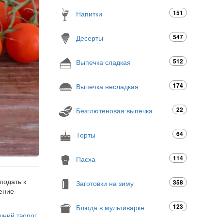
151
Напитки
547
Десерты
512
Выпечка сладкая
174
Выпечка несладкая
22
Безглютеновая выпечка
64
Торты
114
Пасха
подать к
358
Заготовки на зиму
чение
123
Блюда в мультиварке
ний творог
,