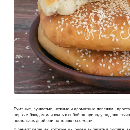
Рецепт
по
заказу
Румяные, пушистые, нежные и ароматные лепешки - проста
первым блюдам или взять с собой на природу под шашлычок
нескольких дней они не теряют свежести.
В рецепт лепешек, которые мы будем выпекать в духовке, 