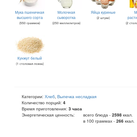
Мука пшеничная
Молочная
Яйца куриные
М
высшего сорта
сыворотка
раст
(
2
штуки
)
(
550
граммов
)
(
250
миллилитров
)
(
2
стол
Кунжут белый
(
1
столовая ложка
)
Категории:
Хлеб
,
Выпечка несладкая
Количество порций:
4
Время приготовления:
3 часа
Энергетическая ценность:
всего блюда -
2598
ккал
.
в 100 граммах -
266
ккал.