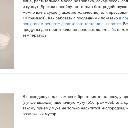
яйца, растительное масло без запаха, сахар-песок, со
и кунжут. Дрожжи подойдут не только быстродействую
можно взять сухие (такое же количество) или прессова
10 граммов). Как работать с последними показано
в по
пошаговом рецепте дрожжевого теста на сыворотке
. В
продукты для приготовления лепешек должны быть ко
температуры.
В подходящую для замеса и брожения теста посуду п
(лучше дважды) пшеничную муку (550 граммов). Благо
такому приему мука не только насытится кислородом, н
возможный мусор.