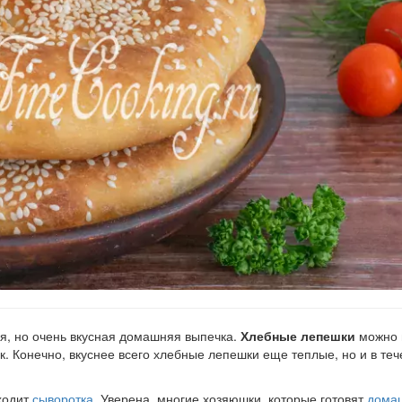
я, но очень вкусная домашняя выпечка.
Хлебные лепешки
можно 
. Конечно, вкуснее всего хлебные лепешки еще теплые, но и в те
входит
сыворотка
. Уверена, многие хозяюшки, которые готовят
домаш