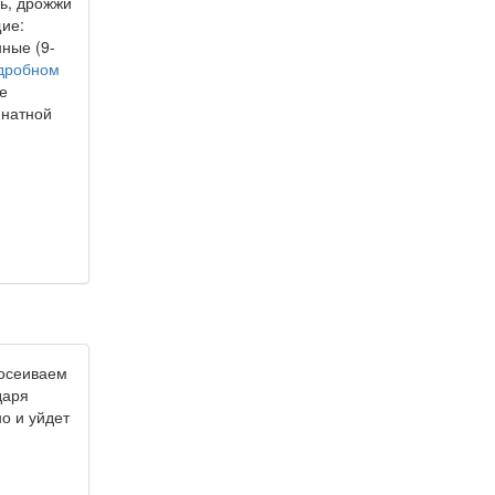
ль, дрожжи
щие:
нные (9-
дробном
се
мнатной
росеиваем
даря
о и уйдет