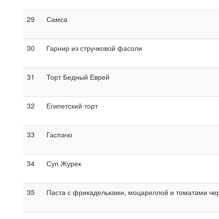
29
Самса
30
Гарнир из стручковой фасоли
31
Торт Бедный Еврей
32
Египетский торт
33
Гаспачо
34
Суп Журек
35
Паста с фрикадельками, моцареллой и томатами че