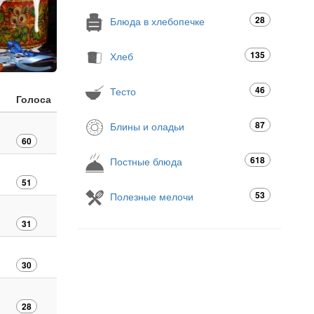
28
Блюда в хлебопечке
135
Хлеб
46
Тесто
Голоса
87
Блины и оладьи
60
618
Постные блюда
51
53
Полезные мелочи
31
30
28