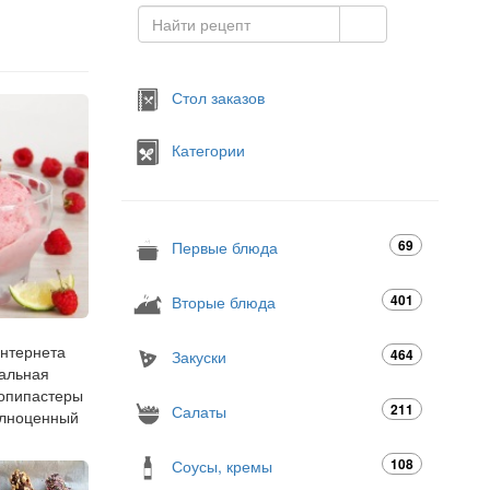
Стол заказов
Категории
69
Первые блюда
401
Вторые блюда
интернета
464
Закуски
еальная
копипастеры
211
Салаты
полноценный
108
Соусы, кремы