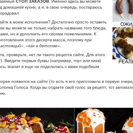
зываемый
СТОЛ ЗАКАЗОВ
. Именно здесь вы можете
д домашней кухни, а я, в свою очередь, постараюсь
порадовал.
айте в моем исполнении? Достаточно просто оставить
ем вы можете не только набрать название того блюда,
ами, но и дополнить его своими пожеланиями. К
иготовления этого десерта масса, поэтому при
настоящий»
,
«как в детстве»
.
а, проверьте, нет ли такого рецепта сайте. Для этого
). Введите первые буквы (например, торт или киев)
лось, значит я еще не поделилась с вами подобным
орее появился на сайте (то есть я его приготовила в первую очере
лонка Голоса. Когда вы отдаете свой голос за рецепт, тот автомат
ию.