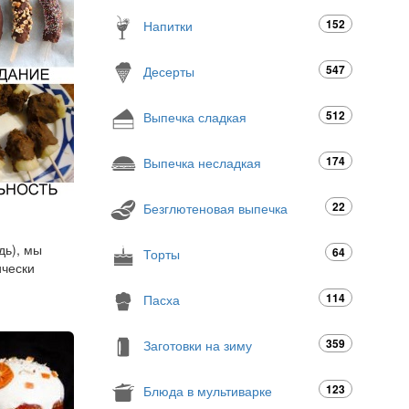
152
Напитки
547
Десерты
512
Выпечка сладкая
174
Выпечка несладкая
22
Безглютеновая выпечка
дь), мы
64
Торты
ически
114
Пасха
359
Заготовки на зиму
123
Блюда в мультиварке