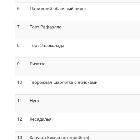
6
Парижский яблочный пирог
7
Торт Рафаэлло
8
Торт 3 шоколада
9
Ризотто
10
Творожная шарлотка с яблоками
11
Нуга
12
Кесадилья
13
Капуста Кимчи (по-корейски)