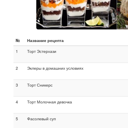
№
Название рецепта
1
Торт Эстерхази
2
Эклеры в домашних условиях
3
Торт Сникерс
4
Торт Молочная девочка
5
Фасолевый суп