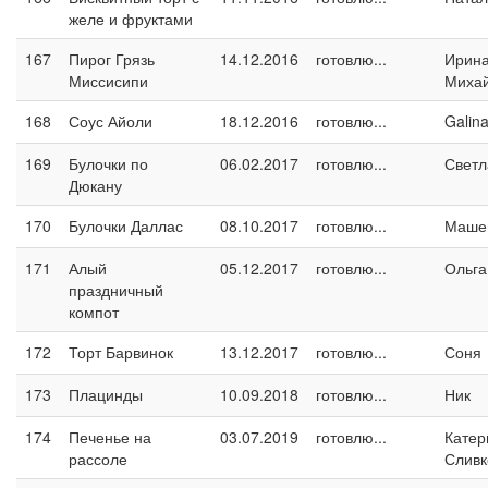
желе и фруктами
167
Пирог Грязь
14.12.2016
готовлю...
Ирин
Миссисипи
Миха
168
Соус Айоли
18.12.2016
готовлю...
Galin
169
Булочки по
06.02.2017
готовлю...
Светл
Дюкану
170
Булочки Даллас
08.10.2017
готовлю...
Маше
171
Алый
05.12.2017
готовлю...
Ольга
праздничный
компот
172
Торт Барвинок
13.12.2017
готовлю...
Соня
173
Плацинды
10.09.2018
готовлю...
Ник
174
Печенье на
03.07.2019
готовлю...
Катер
рассоле
Сливк