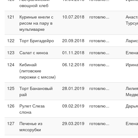
овощной хлеб
121
Куриные кнели с
10.07.2018
готовлю...
Анаст
рисом на пару в
Турсу
мультиварке
122
Торт Бригадейро
20.09.2018
готовлю...
Ларис
123
Салат с киноа
01.11.2018
готовлю...
Елен
124
Кибинай
06.12.2018
готовлю...
Ирин
(литовские
пирожки с мясом)
125
Торт Банановый
28.01.2019
готовлю...
Лили
рай
Медв
126
Рулет Слеза
09.02.2019
готовлю...
Дарья
слона
127
Печенье из
29.03.2019
готовлю...
Елен
мясорубки