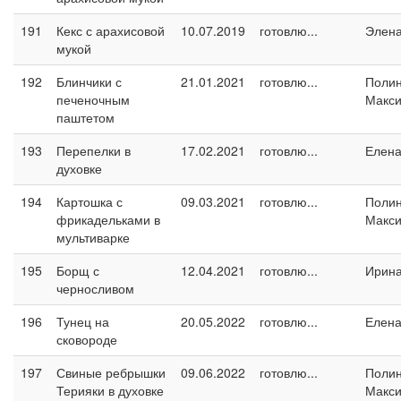
191
Кекс с арахисовой
10.07.2019
готовлю...
Элен
мукой
192
Блинчики с
21.01.2021
готовлю...
Поли
печеночным
Макс
паштетом
193
Перепелки в
17.02.2021
готовлю...
Елен
духовке
194
Картошка с
09.03.2021
готовлю...
Поли
фрикадельками в
Макс
мультиварке
195
Борщ с
12.04.2021
готовлю...
Ирин
черносливом
196
Тунец на
20.05.2022
готовлю...
Елен
сковороде
197
Свиные ребрышки
09.06.2022
готовлю...
Поли
Терияки в духовке
Макс