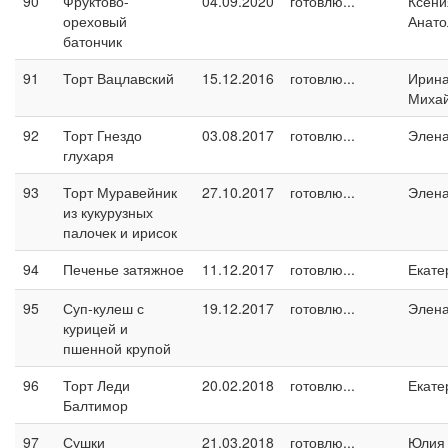
90
Фруктово-
04.09.2020
готовлю...
Ксени
ореховый
Анато
батончик
91
Торт Вацлавский
15.12.2016
готовлю...
Ирин
Миха
92
Торт Гнездо
03.08.2017
готовлю...
Элен
глухаря
93
Торт Муравейник
27.10.2017
готовлю...
Элен
из кукурузных
палочек и ирисок
94
Печенье затяжное
11.12.2017
готовлю...
Екате
95
Суп-кулеш с
19.12.2017
готовлю...
Элен
курицей и
пшенной крупой
96
Торт Леди
20.02.2018
готовлю...
Екате
Балтимор
97
Сушки
21.03.2018
готовлю...
Юлия