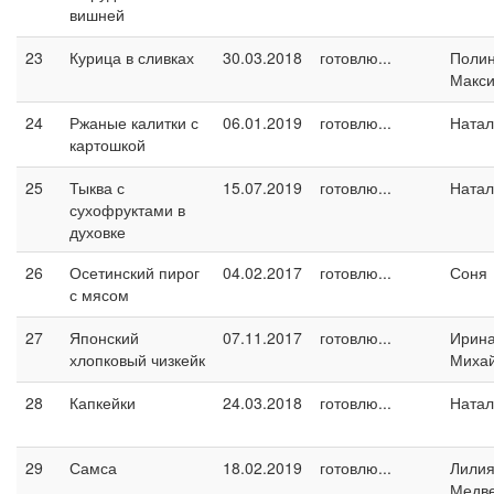
вишней
23
Курица в сливках
30.03.2018
готовлю...
Поли
Макс
24
Ржаные калитки с
06.01.2019
готовлю...
Натал
картошкой
25
Тыква с
15.07.2019
готовлю...
Натал
сухофруктами в
духовке
26
Осетинский пирог
04.02.2017
готовлю...
Соня
с мясом
27
Японский
07.11.2017
готовлю...
Ирин
хлопковый чизкейк
Миха
28
Капкейки
24.03.2018
готовлю...
Натал
29
Самса
18.02.2019
готовлю...
Лили
Медв