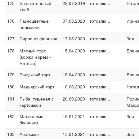
175
Безглютеновый
22.07.2019
готовлю...
Натал
хлеб
176
Разноцветные
07.03.2020
готовлю...
Ирина
пельмени
177
Сироп из фиников
17.03.2020
готовлю...
Зоя
178
Мятный торт
15.04.2020
готовлю...
Елен
(коржи и крем -
мятные)
179
Радужный торт
15.04.2020
готовлю...
Елен
180
Мадьярский торт
10.06.2020
готовлю...
Натал
181
Рыба, тушеная с
20.09.2020
готовлю...
Поли
картошкой
Макс
182
Малиновые
15.01.2021
готовлю...
Зоя
блинчики
183
Арабские
15.01.2021
готовлю...
Зоя