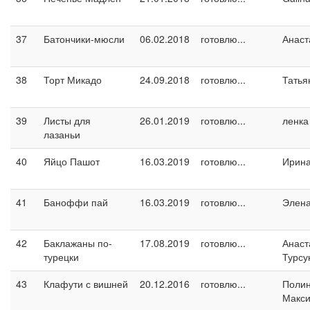
37
Батончики-мюсли
06.02.2018
готовлю...
Анаст
38
Торт Микадо
24.09.2018
готовлю...
Татья
39
Листы для
26.01.2019
готовлю...
ленка
лазаньи
40
Яйцо Пашот
16.03.2019
готовлю...
Ирин
41
Баноффи пай
16.03.2019
готовлю...
Элен
42
Баклажаны по-
17.08.2019
готовлю...
Анаст
турецки
Турсу
43
Клафути с вишней
20.12.2016
готовлю...
Поли
Макс