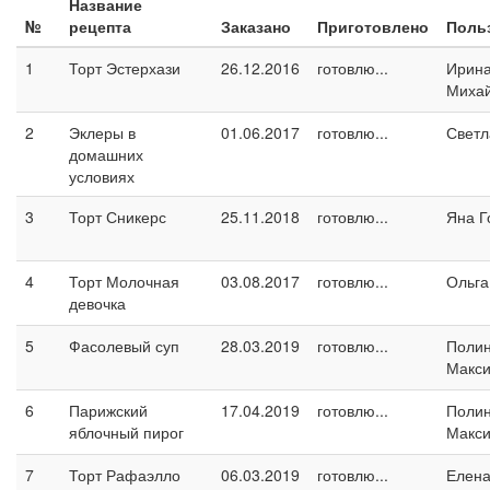
Название
№
рецепта
Заказано
Приготовлено
Поль
1
Торт Эстерхази
26.12.2016
готовлю...
Ирин
Миха
2
Эклеры в
01.06.2017
готовлю...
Светл
домашних
условиях
3
Торт Сникерс
25.11.2018
готовлю...
Яна Г
4
Торт Молочная
03.08.2017
готовлю...
Ольга
девочка
5
Фасолевый суп
28.03.2019
готовлю...
Поли
Макс
6
Парижский
17.04.2019
готовлю...
Поли
яблочный пирог
Макс
7
Торт Рафаэлло
06.03.2019
готовлю...
Елен