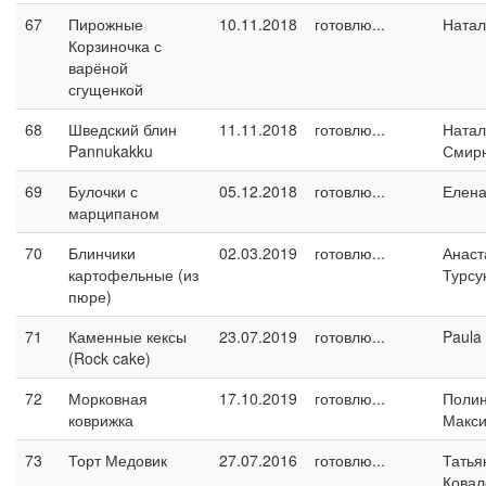
67
Пирожные
10.11.2018
готовлю...
Натал
Корзиночка с
варёной
сгущенкой
68
Шведский блин
11.11.2018
готовлю...
Натал
Pannukakku
Смир
69
Булочки с
05.12.2018
готовлю...
Елен
марципаном
70
Блинчики
02.03.2019
готовлю...
Анаст
картофельные (из
Турсу
пюре)
71
Каменные кексы
23.07.2019
готовлю...
Paula
(Rock cake)
72
Морковная
17.10.2019
готовлю...
Поли
коврижка
Макс
73
Торт Медовик
27.07.2016
готовлю...
Татья
Ковал