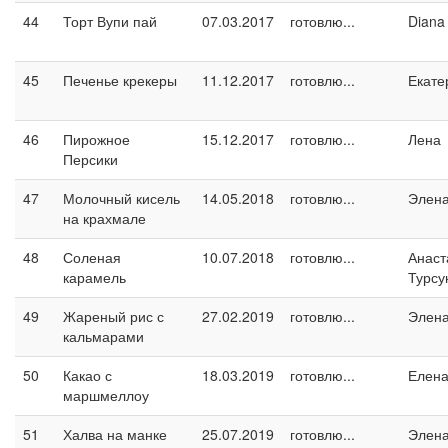
44
Торт Вупи пай
07.03.2017
готовлю...
Diana
45
Печенье крекеры
11.12.2017
готовлю...
Екате
46
Пирожное
15.12.2017
готовлю...
Лена
Персики
47
Молочный кисель
14.05.2018
готовлю...
Элен
на крахмале
48
Соленая
10.07.2018
готовлю...
Анаст
карамель
Турсу
49
Жареный рис с
27.02.2019
готовлю...
Элен
кальмарами
50
Какао с
18.03.2019
готовлю...
Елен
маршмеллоу
51
Халва на манке
25.07.2019
готовлю...
Элен