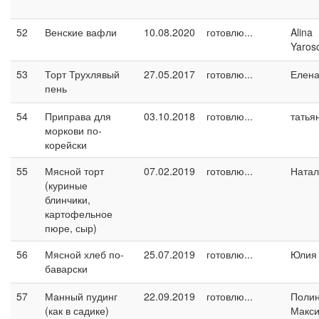
52
Венские вафли
10.08.2020
готовлю...
Alina
Yaros
53
Торт Трухлявый
27.05.2017
готовлю...
Елен
пень
54
Приправа для
03.10.2018
готовлю...
татья
моркови по-
корейски
55
Мясной торт
07.02.2019
готовлю...
Натал
(куриные
блинчики,
картофельное
пюре, сыр)
56
Мясной хлеб по-
25.07.2019
готовлю...
Юлия 
баварски
57
Манный пудинг
22.09.2019
готовлю...
Поли
(как в садике)
Макс