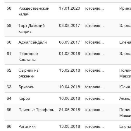
58
Рождественский
17.01.2020
готовлю...
Ирина
калач
59
Торт Дамский
03.08.2017
готовлю...
Элен
каприз
60
Аджапсандали
06.09.2017
готовлю...
Елен
61
Пирожное
01.02.2018
готовлю...
Элен
Каштаны
62
Сырник из
15.02.2018
готовлю...
Поли
ряженки
Макс
63
Бризоль
10.04.2018
готовлю...
Юлия
64
Карри
10.06.2018
готовлю...
Анжел
65
Печенье Трюфель
21.06.2018
готовлю...
Поли
Макс
66
Рогалики
13.08.2018
готовлю...
Елен