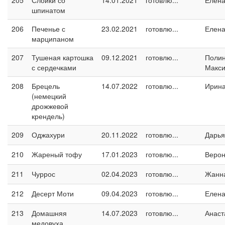
205
Слойки со
14.01.2021
готовлю...
Елен
шпинатом
206
Печенье с
23.02.2021
готовлю...
Елен
марципаном
207
Тушеная картошка
09.12.2021
готовлю...
Поли
с сердечками
Макс
208
Брецель
14.07.2022
готовлю...
Ирин
(немецкий
дрожжевой
крендель)
209
Оджахури
20.11.2022
готовлю...
Дарья
210
Жареный тофу
17.01.2023
готовлю...
Верон
211
Чуррос
02.04.2023
готовлю...
Жанн
212
Десерт Моти
09.04.2023
готовлю...
Елен
213
Домашняя
14.07.2023
готовлю...
Анаст
медовуха