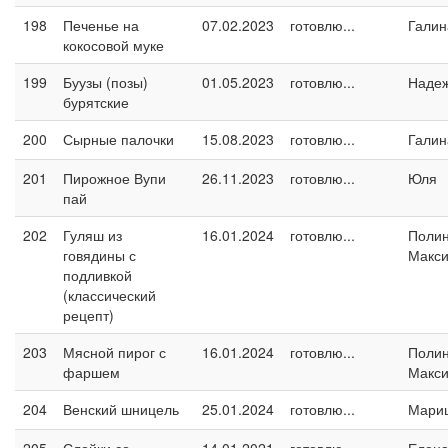
198
Печенье на
07.02.2023
готовлю...
Галин
кокосовой муке
199
Буузы (позы)
01.05.2023
готовлю...
Наде
бурятские
200
Сырные палочки
15.08.2023
готовлю...
Галин
201
Пирожное Вупи
26.11.2023
готовлю...
Юля
пай
202
Гуляш из
16.01.2024
готовлю...
Поли
говядины с
Макс
подливкой
(классический
рецепт)
203
Мясной пирог с
16.01.2024
готовлю...
Поли
фаршем
Макс
204
Венский шницель
25.01.2024
готовлю...
Мари