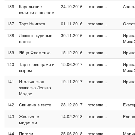
136
Карельские
24.10.2016
готовлю...
Анаст
калитки с пшеном
137
Торт Ниигата
01.11.2016
готовлю...
Олес
138
Ложные куриные
30.11.2016
готовлю...
Ирин
ножки
Миха
139
Яйца Фламенко
15.12.2016
готовлю...
Ирин
140
Тарт с овощами и
15.06.2017
готовлю...
Ирин
сыром
Миха
141
Итальянская
19.11.2017
готовлю...
Ирина
закваска Левито
Мадре
142
Свинина в тесте
28.12.2017
готовлю...
Екате
143
Жюльен с
14.02.2018
готовлю...
Елен
мидиями
144
Пигоди
25.06.2018
готовлю...
Мари