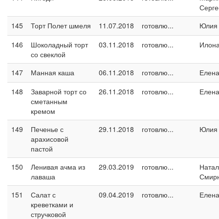
Серге
145
Торт Полет шмеля
11.07.2018
готовлю...
Юлия
146
Шоколадный торт
03.11.2018
готовлю...
Илон
со свеклой
147
Манная каша
06.11.2018
готовлю...
Елен
148
Заварной торт со
26.11.2018
готовлю...
Елен
сметанным
кремом
149
Печенье с
29.11.2018
готовлю...
Юлия
арахисовой
пастой
150
Ленивая ачма из
29.03.2019
готовлю...
Натал
лаваша
Смир
151
Салат с
09.04.2019
готовлю...
Елен
креветками и
стручковой