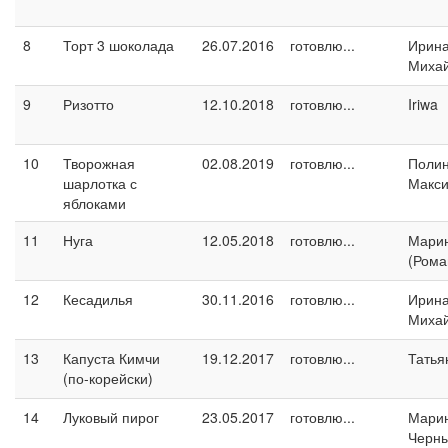
8
Торт 3 шоколада
26.07.2016
готовлю...
Ирин
Миха
9
Ризотто
12.10.2018
готовлю...
Iriwa
10
Творожная
02.08.2019
готовлю...
Поли
шарлотка с
Макс
яблоками
11
Нуга
12.05.2018
готовлю...
Марин
(Рома
12
Кесадилья
30.11.2016
готовлю...
Ирин
Миха
13
Капуста Кимчи
19.12.2017
готовлю...
Татья
(по-корейски)
14
Луковый пирог
23.05.2017
готовлю...
Мари
Черн