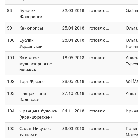
98
Булочки
22.03.2018
готовлю...
Galin
Жаворонки
99
Кейк-попсы
25.04.2018
готовлю...
Ольга
100
Бублик
28.04.2018
готовлю...
Ольга
Украинский
Нечип
101
Затяжное
18.05.2018
готовлю...
Анаст
мультизерновое
Турсу
печенье
102
Торт Фрезье
28.05.2018
готовлю...
Vol.M
103
Пляцок Пани
27.10.2018
готовлю...
Анна
Валевская
104
Францева булочка
04.11.2018
готовлю...
Ирина
(Францбретхен)
105
Салат Нисуаз с
28.03.2019
готовлю...
Поли
тунцом и
Макс