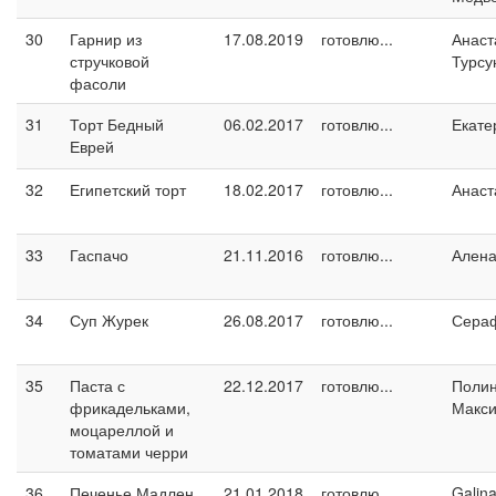
30
Гарнир из
17.08.2019
готовлю...
Анаст
стручковой
Турсу
фасоли
31
Торт Бедный
06.02.2017
готовлю...
Екате
Еврей
32
Египетский торт
18.02.2017
готовлю...
Анаст
33
Гаспачо
21.11.2016
готовлю...
Ален
34
Суп Журек
26.08.2017
готовлю...
Сера
35
Паста с
22.12.2017
готовлю...
Поли
фрикадельками,
Макс
моцареллой и
томатами черри
36
Печенье Мадлен
21.01.2018
готовлю...
Galin