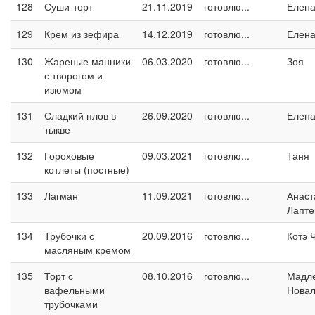
128
Суши-торт
21.11.2019
готовлю...
Елен
129
Крем из зефира
14.12.2019
готовлю...
Елен
130
Жареные манники
06.03.2020
готовлю...
Зоя
с творогом и
изюмом
131
Сладкий плов в
26.09.2020
готовлю...
Елен
тыкве
132
Гороховые
09.03.2021
готовлю...
Таня
котлеты (постные)
133
Лагман
11.09.2021
готовлю...
Анаст
Лапте
134
Трубочки с
20.09.2016
готовлю...
Котэ 
масляным кремом
135
Торт с
08.10.2016
готовлю...
Мадл
вафельными
Новал
трубочками