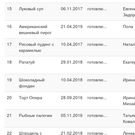
15
Луковый суп
06.11.2017
готовлю...
Евген
Задо
16
Американский
21.04.2019
готовлю...
Пола
вишневый пирог
17
Рисовый пудинг с
10.04.2017
готовлю...
Натал
карамелью
18
Рататуй
29.01.2018
готовлю...
Екате
19
Шоколадный
10.04.2018
готовлю...
Ирина
фондан
20
Торт Опера
28.09.2016
готовлю...
Ирин
Миха
21
Рыбные палочки
05.11.2016
готовлю...
Татья
Ковал
22
Штрудель с
21.02.2018
готовлю...
Ленка