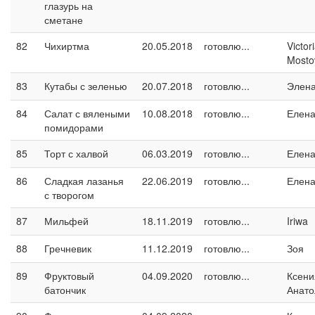
глазурь на
сметане
82
Чихиртма
20.05.2018
готовлю...
Victor
Mosto
83
Кутабы с зеленью
20.07.2018
готовлю...
Элен
84
Салат с вялеными
10.08.2018
готовлю...
Елен
помидорами
85
Торт с халвой
06.03.2019
готовлю...
Елен
86
Сладкая лазанья
22.06.2019
готовлю...
Елен
с творогом
87
Мильфей
18.11.2019
готовлю...
Iriwa
88
Гречневик
11.12.2019
готовлю...
Зоя
89
Фруктовый
04.09.2020
готовлю...
Ксени
батончик
Анато