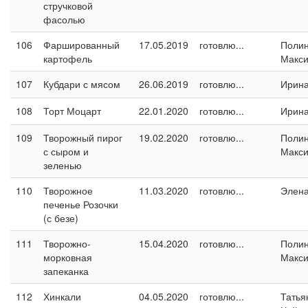
стручковой
фасолью
106
Фаршированный
17.05.2019
готовлю...
Поли
картофель
Макс
107
Кубдари с мясом
26.06.2019
готовлю...
Ирина
108
Торт Моцарт
22.01.2020
готовлю...
Ирина
109
Творожный пирог
19.02.2020
готовлю...
Поли
с сыром и
Макс
зеленью
110
Творожное
11.03.2020
готовлю...
Элен
печенье Розочки
(с безе)
111
Творожно-
15.04.2020
готовлю...
Поли
морковная
Макс
запеканка
112
Хинкали
04.05.2020
готовлю...
Татья