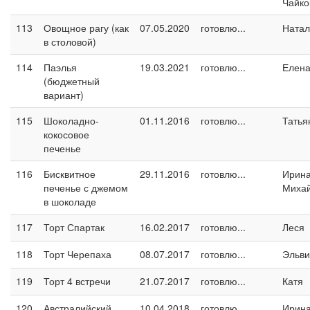
Чайко
113
Овощное рагу (как
07.05.2020
готовлю...
Натал
в столовой)
114
Паэлья
19.03.2021
готовлю...
Елен
(бюджетный
вариант)
115
Шоколадно-
01.11.2016
готовлю...
Татья
кокосовое
печенье
116
Бисквитное
29.11.2016
готовлю...
Ирин
печенье с джемом
Миха
в шоколаде
117
Торт Спартак
16.02.2017
готовлю...
Леся
118
Торт Черепаха
08.07.2017
готовлю...
Эльви
119
Торт 4 встречи
21.07.2017
готовлю...
Катя
120
Австралийский
10.04.2018
готовлю...
Ирина