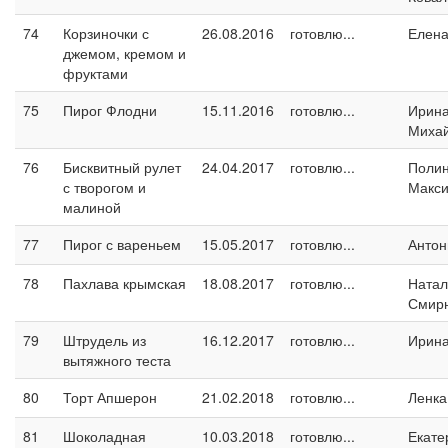
74
Корзиночки с
26.08.2016
готовлю...
Елен
джемом, кремом и
фруктами
75
Пирог Флодни
15.11.2016
готовлю...
Ирин
Миха
76
Бисквитный рулет
24.04.2017
готовлю...
Поли
с творогом и
Макс
малиной
77
Пирог с вареньем
15.05.2017
готовлю...
Антон
78
Пахлава крымская
18.08.2017
готовлю...
Натал
Смир
79
Штрудель из
16.12.2017
готовлю...
Ирин
вытяжного теста
80
Торт Апшерон
21.02.2018
готовлю...
Ленка
81
Шоколадная
10.03.2018
готовлю...
Екате