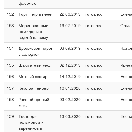
фасолью
152
Торт Негр в пене
22.06.2019
готовлю...
Елен
153
Маринованные
19.07.2019
готовлю...
Ольга
помидоры с
водкой на зиму
154
Дрожжевой пирог
03.09.2019
готовлю...
Натал
с селедкой
155
Шахматный кекс
02.12.2019
готовлю...
Ирин
156
Мятный зефир
14.12.2019
готовлю...
Елен
157
Кекс Баттенберг
18.01.2020
готовлю...
Елен
158
Ржаной пряный
03.02.2020
готовлю...
Елен
кекс
159
Тесто для
13.03.2020
готовлю...
Елен
пельменей и
вареников в