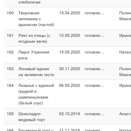
хлебопечке
160
Творожная
15.04.2020
готовлю...
Поли
запеканка с
Макс
арахисом (пастой)
161
Риет из птицы (с
10.05.2020
готовлю...
Ирин
ягодным желе)
162
Пирог Утренняя
15.05.2020
готовлю...
Натал
роса
163
Ленивый курник
30.11.2020
готовлю...
Поли
на заливном тесте
Макс
164
Лазанья с куриной
06.05.2022
готовлю...
Ирин
грудкой и
шампиньонами
(белый соус)
165
Шоколадно-
02.10.2016
готовлю...
Анаст
медовый торт
166
Бисквитный торт с
11.11.2016
готовлю...
Натал