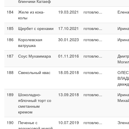
блинчики Катаеф
184
Желе из кока-
19.03.2021
готовлю...
Елен
колы
185
Щербет с орехами
17.10.2021
готовлю...
Ирин
186
Королевская
30.01.2023
готовлю...
Ирин
ватрушка
187
Соус Мухаммара
01.11.2016
готовлю...
Дмит
Могил
188
Свекольный квас
18.05.2018
готовлю...
ОЛЕС
ВЛАД
дваж
189
Шоколадно-
13.09.2018
готовлю...
Ирин
яблочный торт со
Миха
сметанным
кремом
190
Печенье с
10.07.2019
готовлю...
Элен
арахисовой мукой