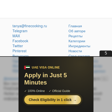
tanya@finecooking.ru
Главная
Telegram
Об авторе
MAX
Рецепты
Facebook
Категории
Twitter
Ингредиенты
Pinterest
Новости
4
Вконтакте
Стол заказов
Одноклассники
Кулинарная книга
Atom
Политика обработки
RSS
персональных данных
Домашняя кухня без проблем
© 2014-2026 FineCooking.ru
16+
Все тексты и фотографии, опубликованные на сайте
FineCooking.ru, защищены законом об авторском праве.
Любая частичная или полная перепечатка опубликованной
информации без активной ссылки на источник запрещена.