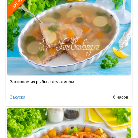
ЗАКАЗ
Рецепт
Заливное из рыбы с желатином
по
заказу
Закуски
8 часов