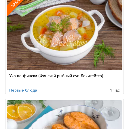
ЗАКАЗ
Рецепт
Уха по-фински (Финский рыбный суп Лохикейтто)
по
заказу
Первые блюда
1 час