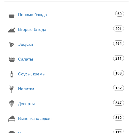
69
Первые блюда
401
Вторые блюда
464
Закуски
211
Салаты
108
Соусы, кремы
152
Напитки
547
Десерты
512
Выпечка сладкая
174