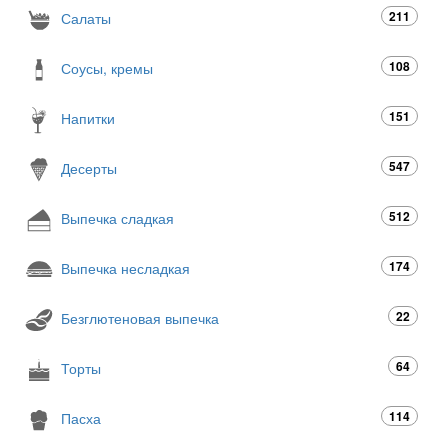
211
Салаты
108
Соусы, кремы
151
Напитки
547
Десерты
512
Выпечка сладкая
174
Выпечка несладкая
22
Безглютеновая выпечка
64
Торты
114
Пасха