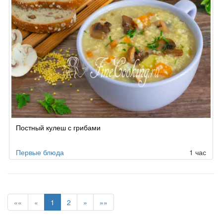
Постный кулеш с грибами
Первые блюда
1 час
««
«
1
2
»
»»