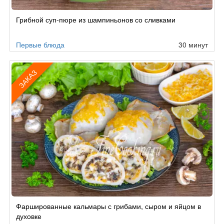
Рецепт
Грибной суп-пюре из шампиньонов со сливками
по
заказу
Первые блюда
30 минут
ЗАКАЗ
Рецепт
Фаршированные кальмары с грибами, сыром и яйцом в
по
духовке
заказу