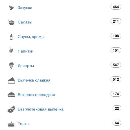
464
Закуски
211
Салаты
108
Соусы, кремы
151
Напитки
547
Десерты
512
Выпечка сладкая
174
Выпечка несладкая
22
Безглютеновая выпечка
64
Торты