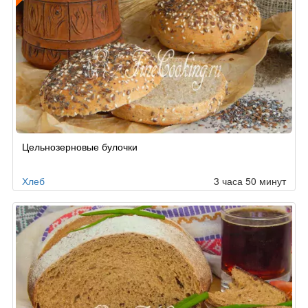
Рецепт
Цельнозерновые булочки
по
заказу
Хлеб
3 часа 50 минут