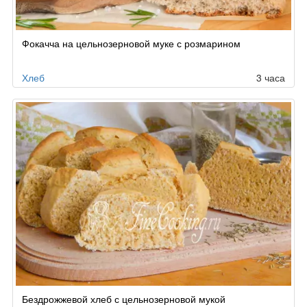
Фокачча на цельнозерновой муке с розмарином
Хлеб
3 часа
Бездрожжевой хлеб с цельнозерновой мукой