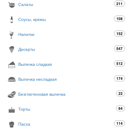
211
Салаты
108
Соусы, кремы
152
Напитки
547
Десерты
512
Выпечка сладкая
174
Выпечка несладкая
22
Безглютеновая выпечка
64
Торты
114
Пасха