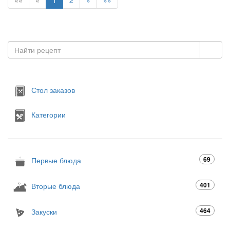
««
«
1
2
»
»»
Стол заказов
Категории
69
Первые блюда
401
Вторые блюда
464
Закуски