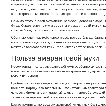
и превосходно сочетается с мукой из пшеницы в самых разн
видов муки домашняя выпечка получается аппетитной, пыш
характерна повышенная белковая ценность и способность д
Помимо этого, в роли витаминно-белковой добавки амаранто
блюд. Существуют также и рецепты с амарантовой мукой, к
качеств блюд ежедневного рациона питания.
Обычные каши, картофельное пюре, первые блюда, блины и 
макаронные изделия с добавлением амарантовой муки прият
может использоваться как ингредиент в составе панировки, 
Польза амарантовой муки
Несомненная польза амарантовой муки особенно актуальна
в том, что в составе муки из семян амаранта не содержитс
муки пшеничной).
Вдобавок в пользу амарантовой муки говорит и ее уникаль
ценность наряду с питательными свойствами амарантовой м
человека биологически активный элемент, способствующий
также характеризующийся наличием антиоксидантных свойс
Важно помнить, что вред амарантовой муки, как и большинс