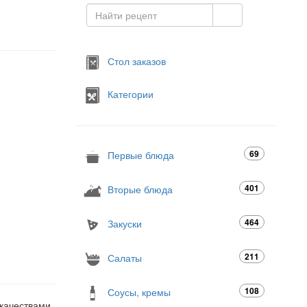
Стол заказов
Категории
69
Первые блюда
401
Вторые блюда
464
Закуски
211
Салаты
108
Соусы, кремы
качествами