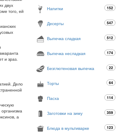
их двух
152
Напитки
ме того, ей
547
Десерты
рианских
кусовых
512
Выпечка сладкая
и
 амаранта
174
Выпечка несладкая
т и зраз.
22
Безглютеновая выпечка
64
Торты
атией. Дело
остраненной
114
Пасха
ическую
я организма
359
Заготовки на зиму
ксинов, а
123
Блюда в мультиварке