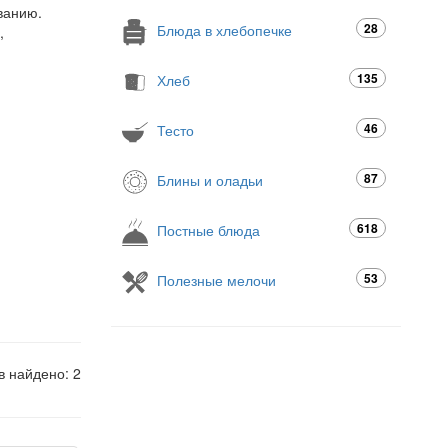
ванию.
28
Блюда в хлебопечке
,
135
Хлеб
46
Тесто
87
Блины и оладьи
618
Постные блюда
53
Полезные мелочи
в найдено: 2