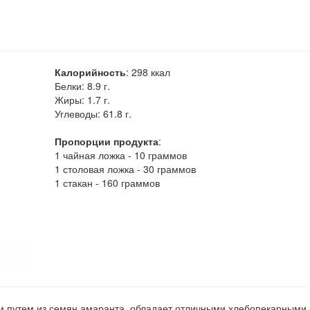
Калорийность
:
298
ккал
Белки:
8.9 г.
Жиры:
1.7 г.
Углеводы:
61.8 г.
Пропорции продукта
:
1 чайная ложка - 10 граммов
1 столовая ложка - 30 граммов
1 стакан - 160 граммов
 путем из семян амаранта, обладает отличными хлебопекарными 