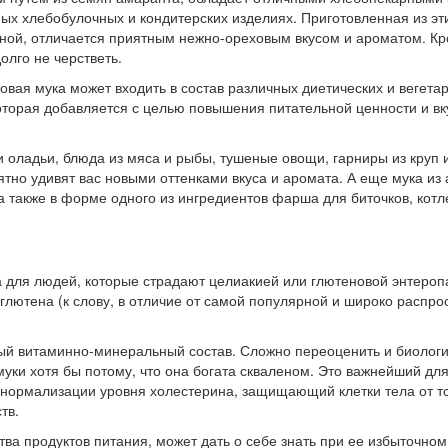
ых хлебобулочных и кондитерских изделиях. Приготовленная из эт
ной, отличается приятным нежно-ореховым вкусом и ароматом. Кро
олго не черстветь.
вая мука может входить в состав различных диетических и вегета
оторая добавляется с целью повышения питательной ценности и в
оладьи, блюда из мяса и рыбы, тушеные овощи, гарниры из круп 
но удивят вас новыми оттенками вкуса и аромата. А еще мука из
а также в форме одного из ингредиентов фарша для биточков, котле
 для людей, которые страдают целиакией или глютеновой энтероп
я глютена (к слову, в отличие от самой популярной и широко распр
ный витаминно-минеральный состав. Сложно переоценить и биолог
уки хотя бы потому, что она богата скваленом. Это важнейший дл
 нормализации уровня холестерина, защищающий клетки тела от то
тв.
тва продуктов питания, может дать о себе знать при ее избыточном