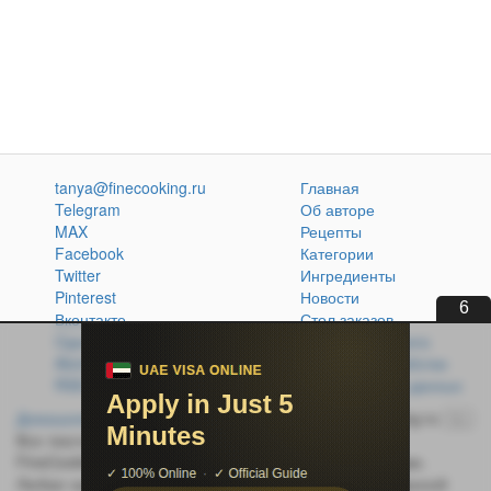
tanya@finecooking.ru
Главная
Telegram
Об авторе
MAX
Рецепты
Facebook
Категории
Twitter
Ингредиенты
Pinterest
Новости
5
Вконтакте
Стол заказов
Одноклассники
Кулинарная книга
Atom
Политика обработки
RSS
персональных данных
Домашняя кухня без проблем
© 2014-2026 FineCooking.ru
16+
Все тексты и фотографии, опубликованные на сайте
FineCooking.ru, защищены законом об авторском праве.
Любая частичная или полная перепечатка опубликованной