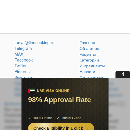
tanya@finecooking.ru
Главная
Telegram
Об авторе
MAX
Рецепты
Facebook
Категории
Twitter
Ингредиенты
Pinterest
Новости
3
Вконтакте
Стол заказов
Одноклассники
Кулинарная книга
Atom
Политика обработки
RSS
персональных данных
Домашняя кухня без проблем
© 2014-2026 FineCooking.ru
16+
Все тексты и фотографии, опубликованные на сайте
FineCooking.ru, защищены законом об авторском праве.
Любая частичная или полная перепечатка опубликованной
информации без активной ссылки на источник запрещена.