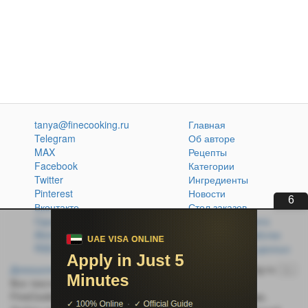
tanya@finecooking.ru
Главная
Telegram
Об авторе
MAX
Рецепты
Facebook
Категории
Twitter
Ингредиенты
Pinterest
Новости
5
Вконтакте
Стол заказов
Одноклассники
Кулинарная книга
Atom
Политика обработки
RSS
персональных данных
Домашняя кухня без проблем
© 2014-2026 FineCooking.ru
16+
Все тексты и фотографии, опубликованные на сайте
FineCooking.ru, защищены законом об авторском праве.