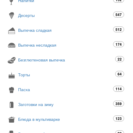
Напитки
547
Десерты
512
Выпечка сладкая
174
Выпечка несладкая
22
Безглютеновая выпечка
64
Торты
114
Пасха
359
Заготовки на зиму
123
Блюда в мультиварке