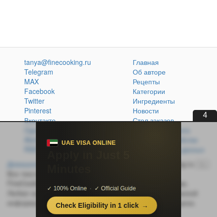
tanya@finecooking.ru
Главная
Telegram
Об авторе
MAX
Рецепты
Facebook
Категории
Twitter
Ингредиенты
Pinterest
Новости
2
Вконтакте
Стол заказов
Одноклассники
Кулинарная книга
Atom
Политика обработки
RSS
персональных данных
Домашняя кухня без проблем
© 2014-2026 FineCooking.ru
16+
Все тексты и фотографии, опубликованные на сайте
FineCooking.ru, защищены законом об авторском праве.
Любая частичная или полная перепечатка опубликованной
информации без активной ссылки на источник запрещена.