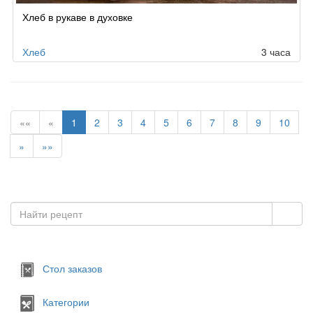
Хлеб в рукаве в духовке
Хлеб
3 часа
««
«
1
2
3
4
5
6
7
8
9
10
»
»»
Стол заказов
Категории