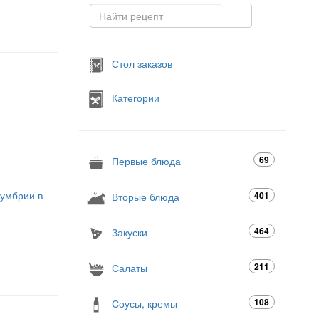
Стол заказов
Категории
69
Первые блюда
кумбрии в
401
Вторые блюда
464
Закуски
211
Салаты
108
Соусы, кремы