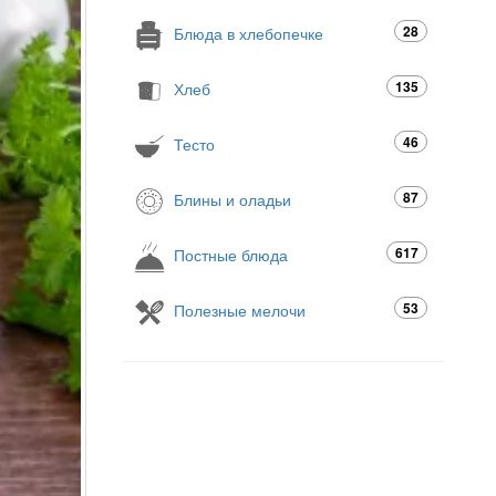
28
Блюда в хлебопечке
135
Хлеб
46
Тесто
87
Блины и оладьи
617
Постные блюда
53
Полезные мелочи