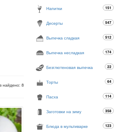
151
Напитки
547
Десерты
512
Выпечка сладкая
174
Выпечка несладкая
22
Безглютеновая выпечка
64
Торты
в найдено: 8
114
Пасха
358
Заготовки на зиму
123
Блюда в мультиварке