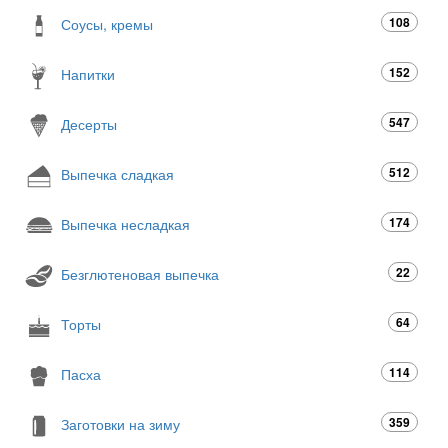
108
Соусы, кремы
152
Напитки
547
Десерты
512
Выпечка сладкая
174
Выпечка несладкая
22
Безглютеновая выпечка
64
Торты
114
Пасха
359
Заготовки на зиму