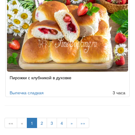
Пирожки с клубникой в духовке
Выпечка сладкая
3 часа
««
«
1
2
3
4
»
»»