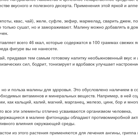
естве вкусного и полезного десерта. Применения этой яркой и апп
поты, квас, чай), желе, суфле, зефир, мармелад, сварить джем, п
 не только сушат, но и замораживают. Малину можно добавлять в 
чек.
тавляет всего 46 ккал, которые содержатся в 100 граммах свежих 
реда фигуре вы не нанесете.
чай, придавая тем самым готовому напитку необыкновенный вкус и 
зических сил, бодрит, тонизирует и вдобавок улучшает настроени
, но и польза малины для здоровья. Это обусловлено наличием в с
еобходимых витаминов и минеральных веществ. Например, в ней с
, как кальций, калий, магний, марганец, железо, цинк, бор и мног
то все эти элементы отлично усваиваются организмом человека,
одержащиеся в малине фитонциды обладают противомикробной акт
ативного влияния окружающей среды.
стои из этого растения применяются для лечения ангины, гриппа 