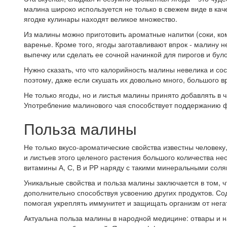
малина широко используется не только в свежем виде в кач
ягодке кулинары находят великое множество.
Из малины можно приготовить ароматные напитки (соки, ком
варенье. Кроме того, ягоды заготавливают впрок - малину
выпечку или сделать ее сочной начинкой для пирогов и було
Нужно сказать, что что калорийность малины невелика и сос
поэтому, даже если скушать их довольно много, большого в
Не только ягоды, но и листья малины принято добавлять в 
Употребление малинового чая способствует поддержанию фи
Польза малины
Не только вкусо-ароматические свойства известны человеку
и листьев этого целеного растения большого количества н
витамины А, С, В и РР наряду с такими минеральными солями
Уникальные свойства и польза малины заключается в том, ч
дополнительно способствуя усвоению других продуктов. С
помогая укреплять иммунитет и защищать организм от нег
Актуальна польза малины в народной медицине: отвары и на