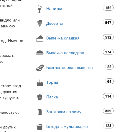
етитной
152
Напитки
овидло или
547
Десерты
домашнюю
512
Выпечка сладкая
ягод. Именно
174
Выпечка несладкая
аромат.
е.
22
Безглютеновая выпечка
64
Торты
оставе ягод
одержатся
114
Пасха
ие другие.
359
Заготовки на зиму
ивностью,
123
Блюда в мультиварке
и других