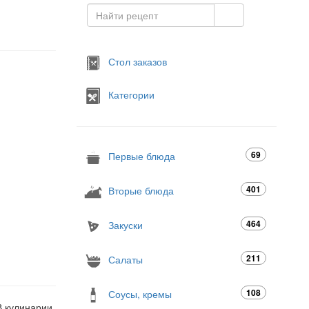
Стол заказов
Категории
69
Первые блюда
401
Вторые блюда
464
Закуски
211
Салаты
108
Соусы, кремы
В кулинарии