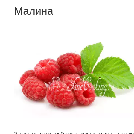
Малина
Эта вкусная, сладкая и безумно ароматная ягода – это чуд