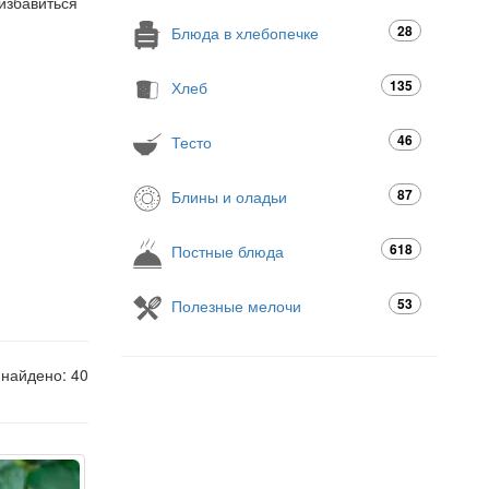
избавиться
28
Блюда в хлебопечке
135
Хлеб
46
Тесто
87
Блины и оладьи
618
Постные блюда
53
Полезные мелочи
 найдено: 40