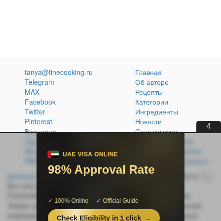
tanya@finecooking.ru
Главная
Telegram
Об авторе
MAX
Рецепты
Facebook
Категории
Twitter
Ингредиенты
Pinterest
Новости
3
Вконтакте
Стол заказов
Одноклассники
Кулинарная книга
Atom
Политика обработки
RSS
персональных данных
Домашняя кухня без проблем
© 2014-2026 FineCooking.ru
16+
Все тексты и фотографии, опубликованные на сайте
FineCooking.ru, защищены законом об авторском праве.
Любая частичная или полная перепечатка опубликованной
информации без активной ссылки на источник запрещена.