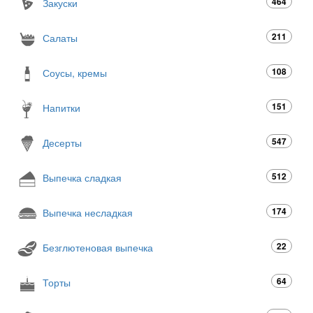
464
Закуски
211
Салаты
108
Соусы, кремы
151
Напитки
547
Десерты
512
Выпечка сладкая
174
Выпечка несладкая
22
Безглютеновая выпечка
64
Торты