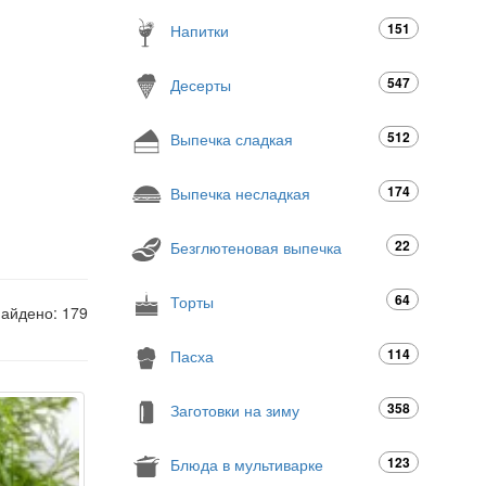
151
Напитки
547
Десерты
512
Выпечка сладкая
174
Выпечка несладкая
22
Безглютеновая выпечка
64
Торты
найдено: 179
114
Пасха
358
Заготовки на зиму
123
Блюда в мультиварке