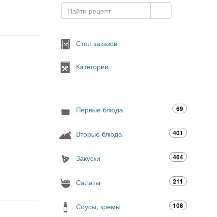
Стол заказов
Категории
69
Первые блюда
401
Вторые блюда
464
Закуски
211
Салаты
108
Соусы, кремы