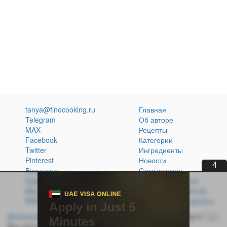
tanya@finecooking.ru
Главная
Telegram
Об авторе
MAX
Рецепты
Facebook
Категории
Twitter
Ингредиенты
Pinterest
Новости
3
Вконтакте
Стол заказов
Одноклассники
Кулинарная книга
Atom
Политика обработки
RSS
персональных данных
Домашняя кухня без проблем
© 2014-2026 FineCooking.ru
16+
Все тексты и фотографии, опубликованные на сайте