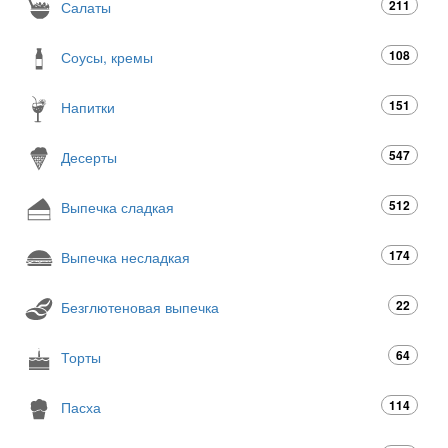
211
Салаты
108
Соусы, кремы
151
Напитки
547
Десерты
512
Выпечка сладкая
174
Выпечка несладкая
22
Безглютеновая выпечка
64
Торты
114
Пасха