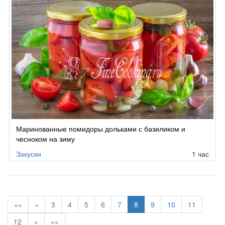
Маринованные помидоры дольками с базиликом и
чесноком на зиму
Закуски
1 час
««
«
3
4
5
6
7
8
9
10
11
12
»
»»