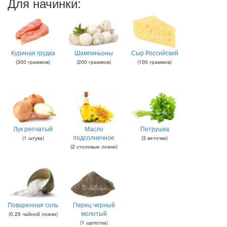
Для начинки:
Куриная грудка
Шампиньоны
Сыр Российский
(
300
граммов
)
(
200
граммов
)
(
100
граммов
)
Лук репчатый
Масло
Петрушка
подсолнечное
(
1
штука
)
(
3
веточки
)
(
2
столовые ложки
)
Поваренная соль
Перец черный
молотый
(
0.25
чайной ложки
)
(
1
щепотка
)