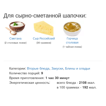
Для сырно-сметанной шапочки:
Сметана
Сыр Российский
Горчица
столовая
(
2
столовые ложки
)
(
30
граммов
)
(
1
чайная ложка
)
Категории:
Вторые блюда
,
Закуски
,
Блины и оладьи
Количество порций:
9
Время приготовления:
1 час 30 минут
Энергетическая ценность:
всего блюда -
2108
ккал
.
в 100 граммах -
192
ккал.