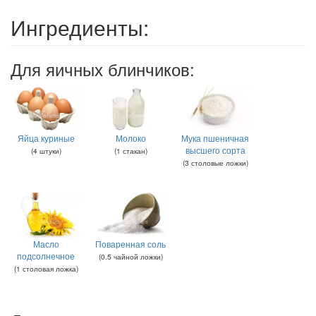
Ингредиенты:
Для яичных блинчиков:
Яйца куриные
Молоко
Мука пшеничная
высшего сорта
(
4
штуки
)
(
1
стакан
)
(
3
столовые ложки
)
Масло
Поваренная соль
подсолнечное
(
0.5
чайной ложки
)
(
1
столовая ложка
)